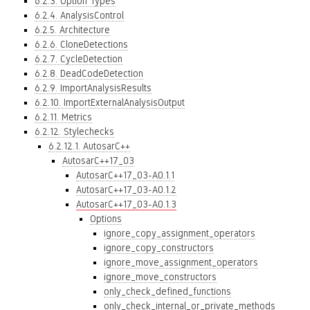
6.2.3. Option Types
6.2.4. AnalysisControl
6.2.5. Architecture
6.2.6. CloneDetections
6.2.7. CycleDetection
6.2.8. DeadCodeDetection
6.2.9. ImportAnalysisResults
6.2.10. ImportExternalAnalysisOutput
6.2.11. Metrics
6.2.12. Stylechecks
6.2.12.1. AutosarC++
AutosarC++17_03
AutosarC++17_03-A0.1.1
AutosarC++17_03-A0.1.2
AutosarC++17_03-A0.1.3
Options
ignore_copy_assignment_operators
ignore_copy_constructors
ignore_move_assignment_operators
ignore_move_constructors
only_check_defined_functions
only_check_internal_or_private_methods