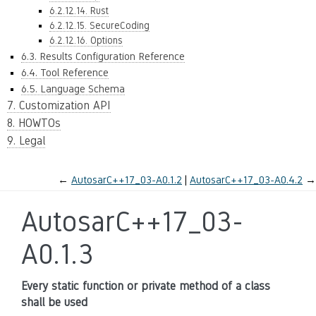
6.2.12.14. Rust
6.2.12.15. SecureCoding
6.2.12.16. Options
6.3. Results Configuration Reference
6.4. Tool Reference
6.5. Language Schema
7. Customization API
8. HOWTOs
9. Legal
←
AutosarC++17_03-A0.1.2
AutosarC++17_03-A0.4.2
→
AutosarC++17_03-
A0.1.3
Every static function or private method of a class
shall be used