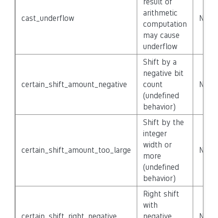
result of
arithmetic
cast_underflow
None
computation
may cause
underflow
Shift by a
negative bit
certain_shift_amount_negative
count
None
(undefined
behavior)
Shift by the
integer
width or
certain_shift_amount_too_large
None
more
(undefined
behavior)
Right shift
with
certain_shift_right_negative
negative
None