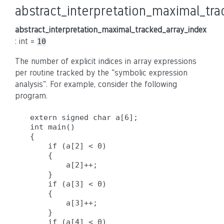
abstract_interpretation_maximal_tr
abstract_interpretation_maximal_tracked_array_index
: int =
10
The number of explicit indices in array expressions
per routine tracked by the "symbolic expression
analysis". For example, consider the following
program.
extern signed char a[6];

int main()

{

    if (a[2] < 0)

    {

        a[2]++;

    }

    if (a[3] < 0)

    {

        a[3]++;

    }

    if (a[4] < 0)
