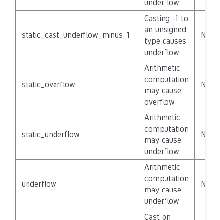
underflow
Casting -1 to
an unsigned
static_cast_underflow_minus_1
None
type causes
underflow
Arithmetic
computation
static_overflow
None
may cause
overflow
Arithmetic
computation
static_underflow
None
may cause
underflow
Arithmetic
computation
underflow
None
may cause
underflow
Cast on