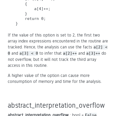
    {

        a[4]++;

    }

    return 0;

If the value of this option is set to 2, the first two
array index expressions encountered in the routine are
tracked. Hence, the analysis can use the facts
a[2] <
and
to infer that
and
do
0
a[3] < 0
a[2]++
a[3]++
not overflow, but it will not track the third array
access in this routine.
A higher value of the option can cause more
consumption of memory and time for the analysis.
abstract_interpretation_overflow
abstract_interpretation_overflow
: bool =
False