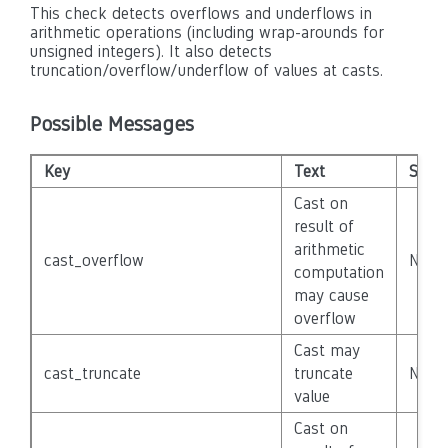
This check detects overflows and underflows in
arithmetic operations (including wrap-arounds for
unsigned integers). It also detects
truncation/overflow/underflow of values at casts.
Possible Messages
Key
Text
Sever
Cast on
result of
arithmetic
cast_overflow
None
computation
may cause
overflow
Cast may
cast_truncate
truncate
None
value
Cast on