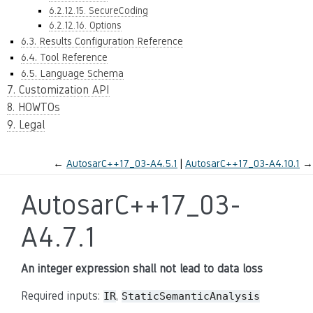
6.2.12.15. SecureCoding
6.2.12.16. Options
6.3. Results Configuration Reference
6.4. Tool Reference
6.5. Language Schema
7. Customization API
8. HOWTOs
9. Legal
←
AutosarC++17_03-A4.5.1
AutosarC++17_03-A4.10.1
→
AutosarC++17_03-
A4.7.1
An integer expression shall not lead to data loss
Required inputs:
,
IR
StaticSemanticAnalysis