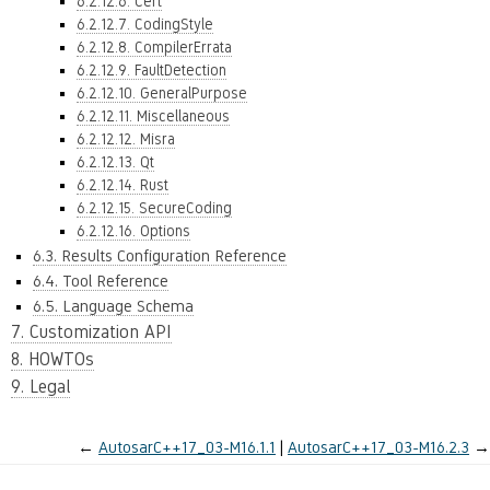
6.2.12.6. Cert
6.2.12.7. CodingStyle
6.2.12.8. CompilerErrata
6.2.12.9. FaultDetection
6.2.12.10. GeneralPurpose
6.2.12.11. Miscellaneous
6.2.12.12. Misra
6.2.12.13. Qt
6.2.12.14. Rust
6.2.12.15. SecureCoding
6.2.12.16. Options
6.3. Results Configuration Reference
6.4. Tool Reference
6.5. Language Schema
7. Customization API
8. HOWTOs
9. Legal
←
AutosarC++17_03-M16.1.1
AutosarC++17_03-M16.2.3
→