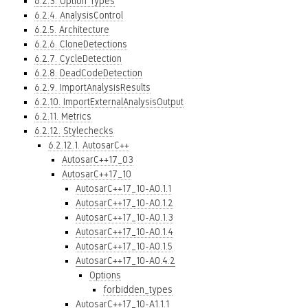
6.2.3. Option Types
6.2.4. AnalysisControl
6.2.5. Architecture
6.2.6. CloneDetections
6.2.7. CycleDetection
6.2.8. DeadCodeDetection
6.2.9. ImportAnalysisResults
6.2.10. ImportExternalAnalysisOutput
6.2.11. Metrics
6.2.12. Stylechecks
6.2.12.1. AutosarC++
AutosarC++17_03
AutosarC++17_10
AutosarC++17_10-A0.1.1
AutosarC++17_10-A0.1.2
AutosarC++17_10-A0.1.3
AutosarC++17_10-A0.1.4
AutosarC++17_10-A0.1.5
AutosarC++17_10-A0.4.2
Options
forbidden_types
AutosarC++17_10-A1.1.1