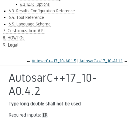
6.2.12.16. Options
6.3. Results Configuration Reference
6.4. Tool Reference
6.5. Language Schema
7. Customization API
8. HOWTOs
9. Legal
←
AutosarC++17_10-A0.1.5
AutosarC++17_10-A1.1.1
→
AutosarC++17_10-
A0.4.2
Type long double shall not be used
Required inputs:
IR