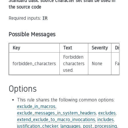
Standard basic source character set shall be used in
the source code
Required inputs:
IR
Possible Messages
Key
Text
Severity
Disabl
Forbidden
forbidden_characters
characters
None
False
used.
Options
This rule shares the following common options:
exclude_in_macros
,
exclude_messages_in_system_headers
,
excludes
,
extend_exclude_to_macro_invocations
,
includes
,
justification_checker
,
languages
,
post_processing
,