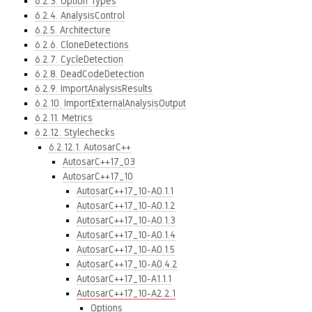
6.2.3. Option Types
6.2.4. AnalysisControl
6.2.5. Architecture
6.2.6. CloneDetections
6.2.7. CycleDetection
6.2.8. DeadCodeDetection
6.2.9. ImportAnalysisResults
6.2.10. ImportExternalAnalysisOutput
6.2.11. Metrics
6.2.12. Stylechecks
6.2.12.1. AutosarC++
AutosarC++17_03
AutosarC++17_10
AutosarC++17_10-A0.1.1
AutosarC++17_10-A0.1.2
AutosarC++17_10-A0.1.3
AutosarC++17_10-A0.1.4
AutosarC++17_10-A0.1.5
AutosarC++17_10-A0.4.2
AutosarC++17_10-A1.1.1
AutosarC++17_10-A2.2.1
Options