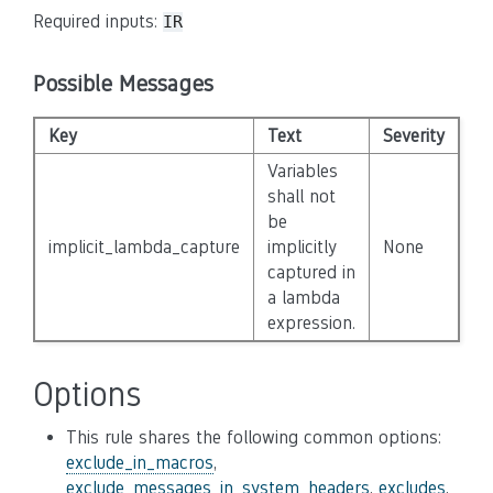
Required inputs:
IR
Possible Messages
Key
Text
Severity
Di
Variables
shall not
be
implicit_lambda_capture
implicitly
None
Fa
captured in
a lambda
expression.
Options
This rule shares the following common options:
exclude_in_macros
,
exclude_messages_in_system_headers
,
excludes
,