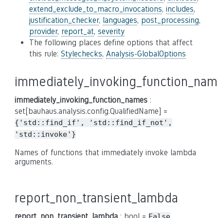
extend_exclude_to_macro_invocations
,
includes
,
justification_checker
,
languages
,
post_processing
,
provider
,
report_at
,
severity
The following places define options that affect
this rule:
Stylechecks
,
Analysis-GlobalOptions
immediately_invoking_function_na
immediately_invoking_function_names
:
set[bauhaus.analysis.config.QualifiedName] =
{'std::find_if',
'std::find_if_not',
'std::invoke'}
Names of functions that immediately invoke lambda
arguments.
report_non_transient_lambda
report_non_transient_lambda
: bool =
False