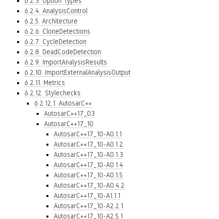
6.2.3. Option Types
6.2.4. AnalysisControl
6.2.5. Architecture
6.2.6. CloneDetections
6.2.7. CycleDetection
6.2.8. DeadCodeDetection
6.2.9. ImportAnalysisResults
6.2.10. ImportExternalAnalysisOutput
6.2.11. Metrics
6.2.12. Stylechecks
6.2.12.1. AutosarC++
AutosarC++17_03
AutosarC++17_10
AutosarC++17_10-A0.1.1
AutosarC++17_10-A0.1.2
AutosarC++17_10-A0.1.3
AutosarC++17_10-A0.1.4
AutosarC++17_10-A0.1.5
AutosarC++17_10-A0.4.2
AutosarC++17_10-A1.1.1
AutosarC++17_10-A2.2.1
AutosarC++17_10-A2.5.1