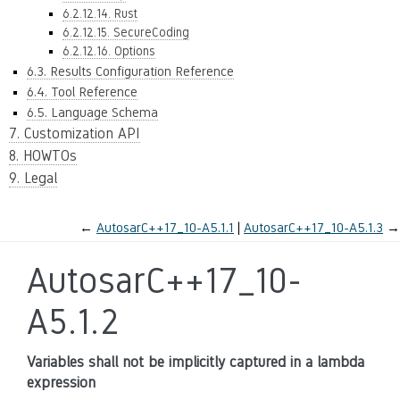
6.2.12.14. Rust
6.2.12.15. SecureCoding
6.2.12.16. Options
6.3. Results Configuration Reference
6.4. Tool Reference
6.5. Language Schema
7. Customization API
8. HOWTOs
9. Legal
←
AutosarC++17_10-A5.1.1
AutosarC++17_10-A5.1.3
→
AutosarC++17_10-
A5.1.2
Variables shall not be implicitly captured in a lambda
expression