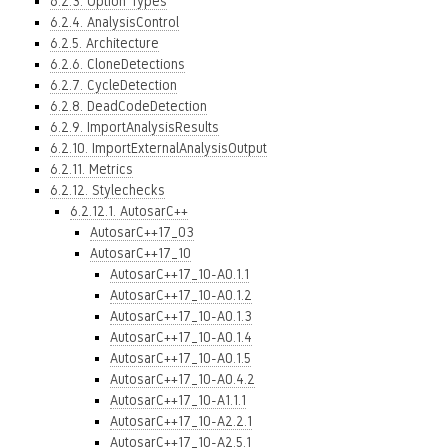
6.2.3. Option Types
6.2.4. AnalysisControl
6.2.5. Architecture
6.2.6. CloneDetections
6.2.7. CycleDetection
6.2.8. DeadCodeDetection
6.2.9. ImportAnalysisResults
6.2.10. ImportExternalAnalysisOutput
6.2.11. Metrics
6.2.12. Stylechecks
6.2.12.1. AutosarC++
AutosarC++17_03
AutosarC++17_10
AutosarC++17_10-A0.1.1
AutosarC++17_10-A0.1.2
AutosarC++17_10-A0.1.3
AutosarC++17_10-A0.1.4
AutosarC++17_10-A0.1.5
AutosarC++17_10-A0.4.2
AutosarC++17_10-A1.1.1
AutosarC++17_10-A2.2.1
AutosarC++17_10-A2.5.1