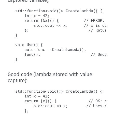
captured variable):
std::function<void()> CreateLambda() {

    int x = 42;

    return [&x]() {           // ERROR: cap
        std::cout << x;       // x is destr
    };                          // Returnin
}

void Use() {

    auto func = CreateLambda();

    func();                      // Undefin
Good code (lambda stored with value
capture):
std::function<void()> CreateLambda() {

    int x = 42;

    return [x]() {              // OK: capt
        std::cout << x;        // Uses copy 
    };
