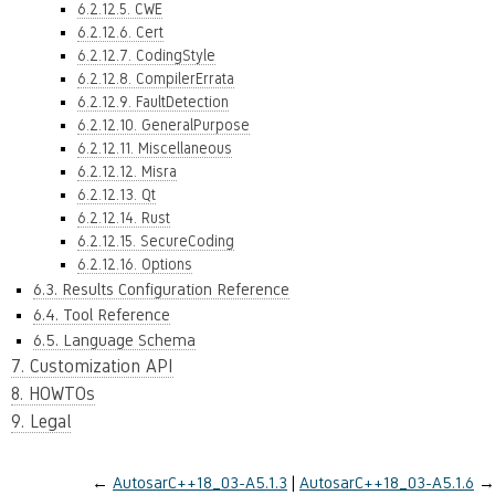
6.2.12.5. CWE
6.2.12.6. Cert
6.2.12.7. CodingStyle
6.2.12.8. CompilerErrata
6.2.12.9. FaultDetection
6.2.12.10. GeneralPurpose
6.2.12.11. Miscellaneous
6.2.12.12. Misra
6.2.12.13. Qt
6.2.12.14. Rust
6.2.12.15. SecureCoding
6.2.12.16. Options
6.3. Results Configuration Reference
6.4. Tool Reference
6.5. Language Schema
7. Customization API
8. HOWTOs
9. Legal
←
AutosarC++18_03-A5.1.3
AutosarC++18_03-A5.1.6
→