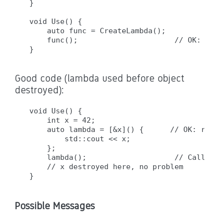
}

void Use() {

    auto func = CreateLambda();

    func();                      // OK: x v
Good code (lambda used before object
destroyed):
void Use() {

    int x = 42;

    auto lambda = [&x]() {      // OK: refe
        std::cout << x;

    };

    lambda();                    // Called 
    // x destroyed here, no problem

Possible Messages