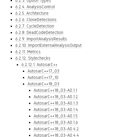
6.2.3. Option Types
6.2.4. AnalysisControl
6.2.5. Architecture
6.2.6. CloneDetections
6.2.7. CycleDetection
6.2.8. DeadCodeDetection
6.2.9. ImportAnalysisResults
6.2.10. ImportExternalAnalysisOutput
6.2.11. Metrics
6.2.12. Stylechecks
6.2.12.1. AutosarC++
AutosarC++17_03
AutosarC++17_10
AutosarC++18_03
AutosarC++18_03-A0.1.1
AutosarC++18_03-A0.1.2
AutosarC++18_03-A0.1.3
AutosarC++18_03-A0.1.4
AutosarC++18_03-A0.1.5
AutosarC++18_03-A0.1.6
AutosarC++18_03-A0.4.2
AutosarC++18_03-A0.4.4