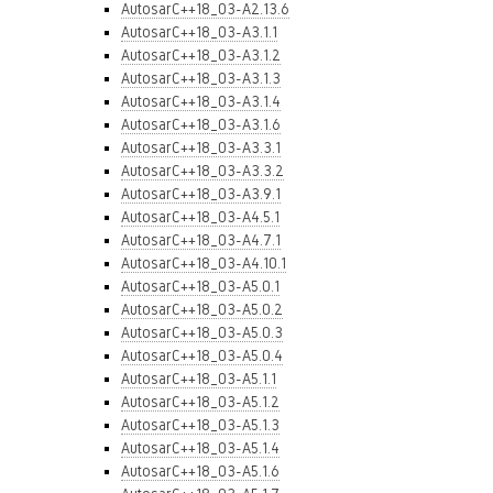
AutosarC++18_03-A2.13.6
AutosarC++18_03-A3.1.1
AutosarC++18_03-A3.1.2
AutosarC++18_03-A3.1.3
AutosarC++18_03-A3.1.4
AutosarC++18_03-A3.1.6
AutosarC++18_03-A3.3.1
AutosarC++18_03-A3.3.2
AutosarC++18_03-A3.9.1
AutosarC++18_03-A4.5.1
AutosarC++18_03-A4.7.1
AutosarC++18_03-A4.10.1
AutosarC++18_03-A5.0.1
AutosarC++18_03-A5.0.2
AutosarC++18_03-A5.0.3
AutosarC++18_03-A5.0.4
AutosarC++18_03-A5.1.1
AutosarC++18_03-A5.1.2
AutosarC++18_03-A5.1.3
AutosarC++18_03-A5.1.4
AutosarC++18_03-A5.1.6