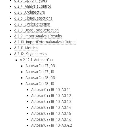
6.2.3. Option Types
6.2.4. AnalysisControl
6.2.5. Architecture
6.2.6. CloneDetections
6.2.7. CycleDetection
6.2.8. DeadCodeDetection
6.2.9. ImportAnalysisResults
6.2.10. ImportExternalAnalysisOutput
6.2.11. Metrics
6.2.12. Stylechecks
6.2.12.1. AutosarC++
AutosarC++17_03
AutosarC++17_10
AutosarC++18_03
AutosarC++18_10
AutosarC++18_10-A0.1.1
AutosarC++18_10-A0.1.2
AutosarC++18_10-A0.1.3
AutosarC++18_10-A0.1.4
AutosarC++18_10-A0.1.5
AutosarC++18_10-A0.1.6
AutosarC++18_10-A0.4.2