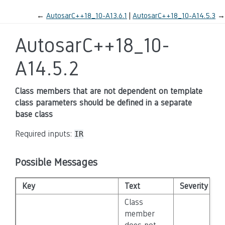
←
AutosarC++18_10-A13.6.1
AutosarC++18_10-A14.5.3
→
AutosarC++18_10-
A14.5.2
Class members that are not dependent on template
class parameters should be defined in a separate
base class
Required inputs:
IR
Possible Messages
Key
Text
Severity
D
Class
member