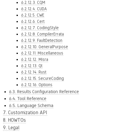
6.2.12.3. CQM
6.2.12.4. CUDA
6.2.12.5. CWE
6.2.12.6. Cert
6.2.12.7. CodingStyle
6.2.12.8. CompilerErrata
6.2.12.9. FaultDetection
6.2.12.10. GeneralPurpose
6.2.12.11. Miscellaneous
6.2.12.12. Misra
6.2.12.13. Qt
6.2.12.14. Rust
6.2.12.15. SecureCoding
6.2.12.16. Options
6.3. Results Configuration Reference
6.4. Tool Reference
6.5. Language Schema
7. Customization API
8. HOWTOs
9. Legal