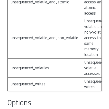
unsequenced_volatile_and_atomic
access and
atomic
access
Unsequenced
volatile and
non-volatile
unsequenced_volatile_and_non_volatile
access to
same
memory
location
Unsequenced
unsequenced_volatiles
volatile
accesses
Unsequenced
unsequenced_writes
writes
Options