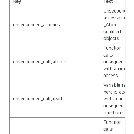
Key
Text
Unsequenced
accesses of
unsequenced_atomics
_Atomic-
qualified
objects
Function
calls
unsequenced_call_atomic
unsequenced
with atomic
access
Variable read
here is also
unsequenced_call_read
written in
unsequenced
function call
Function
calls