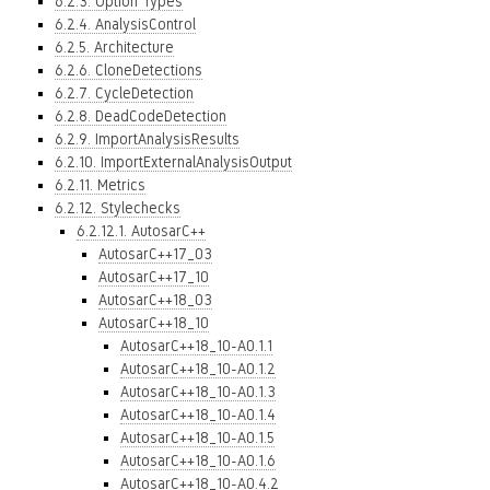
6.2.3. Option Types
6.2.4. AnalysisControl
6.2.5. Architecture
6.2.6. CloneDetections
6.2.7. CycleDetection
6.2.8. DeadCodeDetection
6.2.9. ImportAnalysisResults
6.2.10. ImportExternalAnalysisOutput
6.2.11. Metrics
6.2.12. Stylechecks
6.2.12.1. AutosarC++
AutosarC++17_03
AutosarC++17_10
AutosarC++18_03
AutosarC++18_10
AutosarC++18_10-A0.1.1
AutosarC++18_10-A0.1.2
AutosarC++18_10-A0.1.3
AutosarC++18_10-A0.1.4
AutosarC++18_10-A0.1.5
AutosarC++18_10-A0.1.6
AutosarC++18_10-A0.4.2