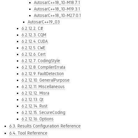
AutosarC++18_10-M18.7.1
AutosarC++18_10-M19.3.1
AutosarC++18_10-M27.0.1
AutosarC++19_03
6.2.12.2. C#
6.2.12.3. CQM
6.2.12.4. CUDA
6.2.12.5. CWE
6.2.12.6. Cert
6.2.12.7. CodingStyle
6.2.12.8. CompilerErrata
6.2.12.9. FaultDetection
6.2.12.10. GeneralPurpose
6.2.12.11. Miscellaneous
6.2.12.12. Misra
6.2.12.13. Qt
6.2.12.14. Rust
6.2.12.15. SecureCoding
6.2.12.16. Options
6.3. Results Configuration Reference
6.4. Tool Reference