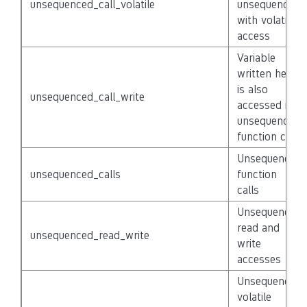
unsequenced_call_volatile
unsequenced
with volatile
access
Variable
written here
is also
unsequenced_call_write
accessed in
unsequenced
function call
Unsequenced
unsequenced_calls
function
calls
Unsequenced
read and
unsequenced_read_write
write
accesses
Unsequenced
volatile