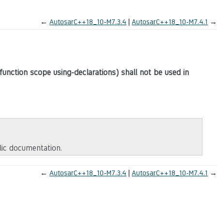
←
AutosarC++18_10-M7.3.4
AutosarC++18_10-M7.4.1
→
 function scope using-declarations) shall not be used in
blic documentation.
←
AutosarC++18_10-M7.3.4
AutosarC++18_10-M7.4.1
→