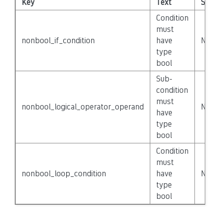
Key
Text
Sever
Condition
must
nonbool_if_condition
have
None
type
bool
Sub-
condition
must
nonbool_logical_operator_operand
None
have
type
bool
Condition
must
nonbool_loop_condition
have
None
type
bool