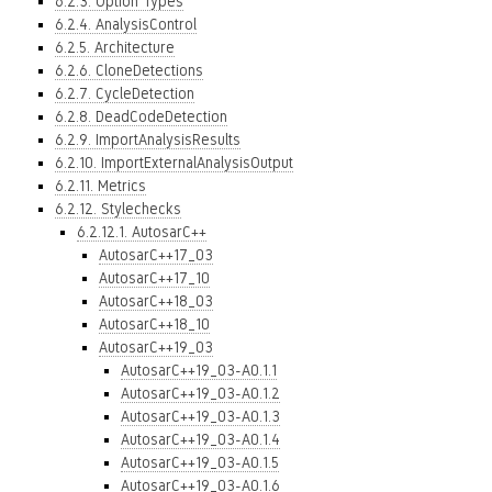
6.2.3. Option Types
6.2.4. AnalysisControl
6.2.5. Architecture
6.2.6. CloneDetections
6.2.7. CycleDetection
6.2.8. DeadCodeDetection
6.2.9. ImportAnalysisResults
6.2.10. ImportExternalAnalysisOutput
6.2.11. Metrics
6.2.12. Stylechecks
6.2.12.1. AutosarC++
AutosarC++17_03
AutosarC++17_10
AutosarC++18_03
AutosarC++18_10
AutosarC++19_03
AutosarC++19_03-A0.1.1
AutosarC++19_03-A0.1.2
AutosarC++19_03-A0.1.3
AutosarC++19_03-A0.1.4
AutosarC++19_03-A0.1.5
AutosarC++19_03-A0.1.6