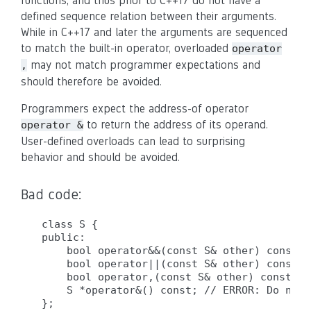
functions, and thus prior to C++17 do not have a
defined sequence relation between their arguments.
While in C++17 and later the arguments are sequenced
to match the built-in operator, overloaded
operator
may not match programmer expectations and
,
should therefore be avoided.
Programmers expect the address-of operator
to return the address of its operand.
operator &
User-defined overloads can lead to surprising
behavior and should be avoided.
Bad code:
class S {

public:

    bool operator&&(const S& other) const; 
    bool operator||(const S& other) const; 
    bool operator,(const S& other) const; /
    S *operator&() const; // ERROR: Do not 