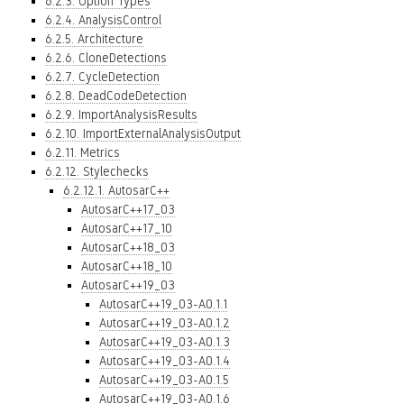
6.2.3. Option Types
6.2.4. AnalysisControl
6.2.5. Architecture
6.2.6. CloneDetections
6.2.7. CycleDetection
6.2.8. DeadCodeDetection
6.2.9. ImportAnalysisResults
6.2.10. ImportExternalAnalysisOutput
6.2.11. Metrics
6.2.12. Stylechecks
6.2.12.1. AutosarC++
AutosarC++17_03
AutosarC++17_10
AutosarC++18_03
AutosarC++18_10
AutosarC++19_03
AutosarC++19_03-A0.1.1
AutosarC++19_03-A0.1.2
AutosarC++19_03-A0.1.3
AutosarC++19_03-A0.1.4
AutosarC++19_03-A0.1.5
AutosarC++19_03-A0.1.6