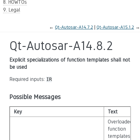
8. HOWTOs
9. Legal
←
Qt-Autosar-A14.7.2
Qt-Autosar-A15.1.2
→
Qt-Autosar-A14.8.2
Explicit specializations of function templates shall not
be used
Required inputs:
IR
Possible Messages
Key
Text
Overloaded
function
templates