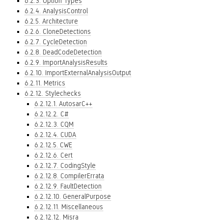
6.2.3. Option Types
6.2.4. AnalysisControl
6.2.5. Architecture
6.2.6. CloneDetections
6.2.7. CycleDetection
6.2.8. DeadCodeDetection
6.2.9. ImportAnalysisResults
6.2.10. ImportExternalAnalysisOutput
6.2.11. Metrics
6.2.12. Stylechecks
6.2.12.1. AutosarC++
6.2.12.2. C#
6.2.12.3. CQM
6.2.12.4. CUDA
6.2.12.5. CWE
6.2.12.6. Cert
6.2.12.7. CodingStyle
6.2.12.8. CompilerErrata
6.2.12.9. FaultDetection
6.2.12.10. GeneralPurpose
6.2.12.11. Miscellaneous
6.2.12.12. Misra