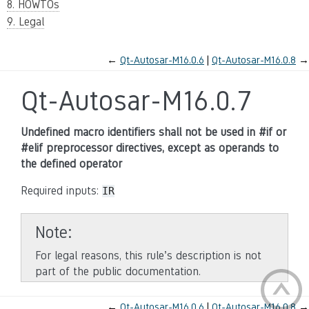
8. HOWTOs
9. Legal
←
Qt-Autosar-M16.0.6
Qt-Autosar-M16.0.8
→
Qt-Autosar-M16.0.7
Undefined macro identifiers shall not be used in #if or
#elif preprocessor directives, except as operands to
the defined operator
Required inputs:
IR
Note
For legal reasons, this rule’s description is not
part of the public documentation.
←
Qt-Autosar-M16.0.6
Qt-Autosar-M16.0.8
→