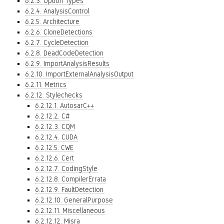
6.2.3. Option Types
6.2.4. AnalysisControl
6.2.5. Architecture
6.2.6. CloneDetections
6.2.7. CycleDetection
6.2.8. DeadCodeDetection
6.2.9. ImportAnalysisResults
6.2.10. ImportExternalAnalysisOutput
6.2.11. Metrics
6.2.12. Stylechecks
6.2.12.1. AutosarC++
6.2.12.2. C#
6.2.12.3. CQM
6.2.12.4. CUDA
6.2.12.5. CWE
6.2.12.6. Cert
6.2.12.7. CodingStyle
6.2.12.8. CompilerErrata
6.2.12.9. FaultDetection
6.2.12.10. GeneralPurpose
6.2.12.11. Miscellaneous
6.2.12.12. Misra