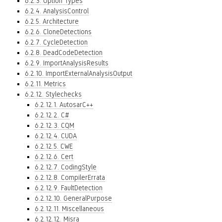
6.2.3. Option Types
6.2.4. AnalysisControl
6.2.5. Architecture
6.2.6. CloneDetections
6.2.7. CycleDetection
6.2.8. DeadCodeDetection
6.2.9. ImportAnalysisResults
6.2.10. ImportExternalAnalysisOutput
6.2.11. Metrics
6.2.12. Stylechecks
6.2.12.1. AutosarC++
6.2.12.2. C#
6.2.12.3. CQM
6.2.12.4. CUDA
6.2.12.5. CWE
6.2.12.6. Cert
6.2.12.7. CodingStyle
6.2.12.8. CompilerErrata
6.2.12.9. FaultDetection
6.2.12.10. GeneralPurpose
6.2.12.11. Miscellaneous
6.2.12.12. Misra