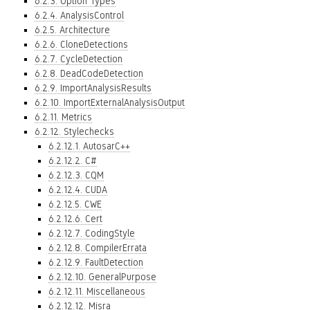
6.2.3. Option Types
6.2.4. AnalysisControl
6.2.5. Architecture
6.2.6. CloneDetections
6.2.7. CycleDetection
6.2.8. DeadCodeDetection
6.2.9. ImportAnalysisResults
6.2.10. ImportExternalAnalysisOutput
6.2.11. Metrics
6.2.12. Stylechecks
6.2.12.1. AutosarC++
6.2.12.2. C#
6.2.12.3. CQM
6.2.12.4. CUDA
6.2.12.5. CWE
6.2.12.6. Cert
6.2.12.7. CodingStyle
6.2.12.8. CompilerErrata
6.2.12.9. FaultDetection
6.2.12.10. GeneralPurpose
6.2.12.11. Miscellaneous
6.2.12.12. Misra