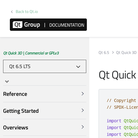
Back to Qt.io
Qt 6.5
Qt Quick 3D
Qt Quick 3D | Commercial or GPLv3
Qt Quick
Reference
// Copyright
// SPDX-Lice
Getting Started
import
QtQui
Overviews
import
QtQui
import
QtQui