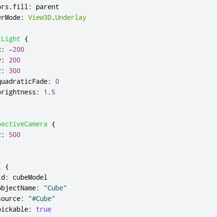
ors
.
fill
:
parent
erMode
:
View3D
.
Underlay
tLight
{
x
:
-
200
y
:
200
z
:
300
quadraticFade
:
0
brightness
:
1.5
pectiveCamera
{
z
:
500
l
{
id
:
cubeModel
objectName
:
"Cube"
source
:
"#Cube"
pickable
:
true