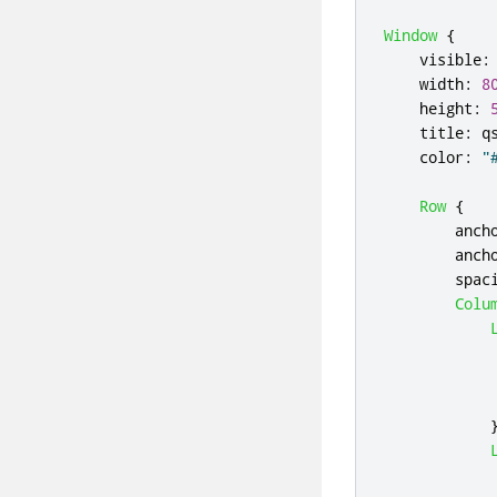
Window
{
visible
:
width
:
8
height
:
title
:
q
color
:
"
Row
{
anch
anch
spac
Colu