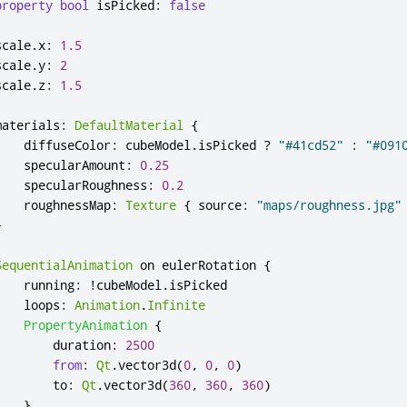
property
bool
isPicked
:
false
scale
.
x
:
1.5
scale
.
y
:
2
scale
.
z
:
1.5
materials
:
DefaultMaterial
{
diffuseColor
:
cubeModel
.
isPicked
?
"#41cd52"
:
"#091
specularAmount
:
0.25
specularRoughness
:
0.2
roughnessMap
:
Texture
{
source
:
"maps/roughness.jpg"
}
SequentialAnimation
 on 
eulerRotation
{
running
:
!
cubeModel
.
isPicked
loops
:
Animation
.
Infinite
PropertyAnimation
{
duration
:
2500
from
:
Qt
.
vector3d
(
0
,
0
,
0
)
to
:
Qt
.
vector3d
(
360
,
360
,
360
)
}