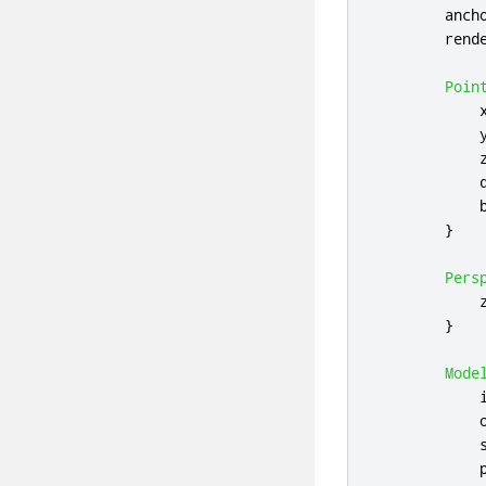
anch
rend
Poin
}
Pers
}
Mode