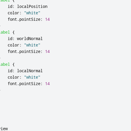
id
:
localPosition
color
:
"white"
font
.
pointSize
:
14
}
Label
{
id
:
worldNormal
color
:
"white"
font
.
pointSize
:
14
}
Label
{
id
:
localNormal
color
:
"white"
font
.
pointSize
:
14
}
view