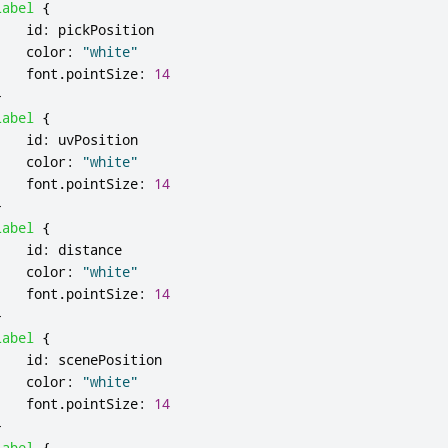
Label
{
id
:
pickPosition
color
:
"white"
font
.
pointSize
:
14
}
Label
{
id
:
uvPosition
color
:
"white"
font
.
pointSize
:
14
}
Label
{
id
:
distance
color
:
"white"
font
.
pointSize
:
14
}
Label
{
id
:
scenePosition
color
:
"white"
font
.
pointSize
:
14
}
Label
{