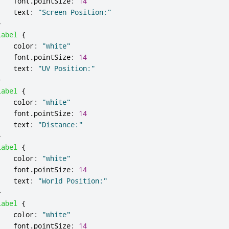
font
.
pointSize
:
14
text
:
"Screen Position:"
}
Label
{
color
:
"white"
font
.
pointSize
:
14
text
:
"UV Position:"
}
Label
{
color
:
"white"
font
.
pointSize
:
14
text
:
"Distance:"
}
Label
{
color
:
"white"
font
.
pointSize
:
14
text
:
"World Position:"
}
Label
{
color
:
"white"
font
.
pointSize
:
14