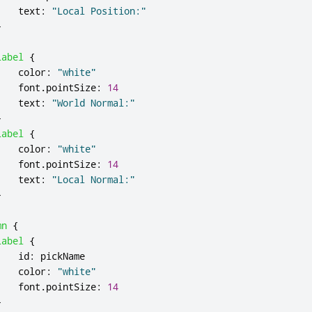
text
:
"Local Position:"
}
Label
{
color
:
"white"
font
.
pointSize
:
14
text
:
"World Normal:"
}
Label
{
color
:
"white"
font
.
pointSize
:
14
text
:
"Local Normal:"
}
mn
{
Label
{
id
:
pickName
color
:
"white"
font
.
pointSize
:
14
}