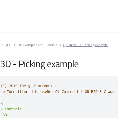
Qt Quick 3D Examples and Tutorials
Qt Quick 3D - Picking example
 3D - Picking example
 (C) 2019 The Qt Company Ltd.
nse-Identifier: LicenseRef-Qt-Commercial OR BSD-3-Clause
ck
ck
.
Controls
ck3D