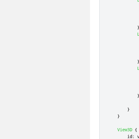
}
}
View3D
{
id
: