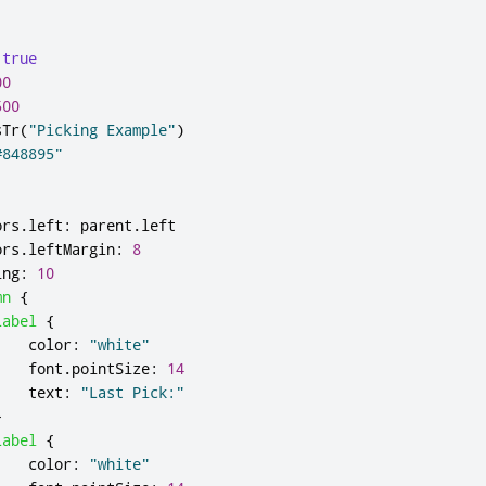
true
00
500
sTr
(
"Picking Example"
)
#848895"
ors
.
left
:
parent
.
left
ors
.
leftMargin
:
8
ing
:
10
mn
{
Label
{
color
:
"white"
font
.
pointSize
:
14
text
:
"Last Pick:"
}
Label
{
color
:
"white"