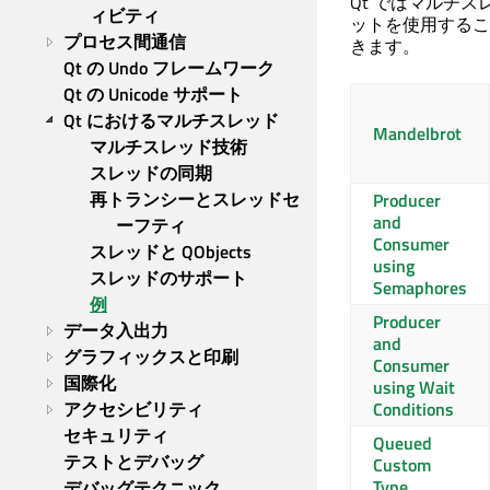
Qt ではマルチ
ィビティ
ットを使用するこ
プロセス間通信
きます。
Qt の Undo フレームワーク
Qt の Unicode サポート
Qt におけるマルチスレッド
Mandelbrot
マルチスレッド技術
スレッドの同期
再トランシーとスレッドセ
Producer
and
ーフティ
Consumer
スレッドと QObjects
using
スレッドのサポート
Semaphores
例
Producer
データ入出力
and
グラフィックスと印刷
Consumer
国際化
using Wait
アクセシビリティ
Conditions
セキュリティ
Queued
テストとデバッグ
Custom
Type
デバッグテクニック