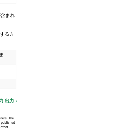
が含まれ
する方
ま
力 出力
wners. The
 published
 other