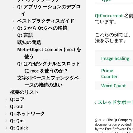
Qt アプリケーションのデプロ
イ
QtConcurrent
名前
ベストプラクティスガイド
ています。
Qt 5 から Qt 6 への移植
これらの例では、
Qt 言語
法を示します。
既知の問題
Meta-Object Compiler (moc) を
使う
Image Scaling
Qt はなぜシグナルとスロット
Prime
に moc を使うのか？
Counter
文字列ベースとファンクタベ
ースの接続の違い
Word Count
概要のリスト
Qtコア
スレッドサポー
Qt GUI
Qt ネットワーク
Qt Qml
©
2026 The Qt Company Ltd
documentation provided h
Qt Quick
by the Free Software Fou