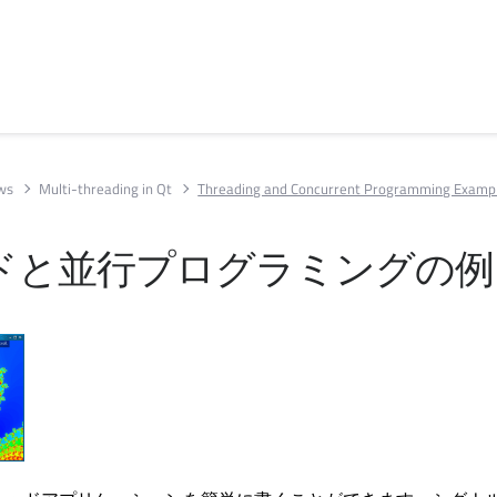
ews
Multi-threading in Qt
Threading and Concurrent Programming Examp
ドと並行プログラミングの例