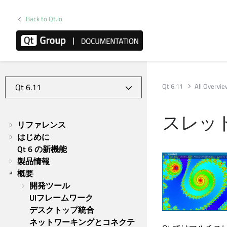
Back to Qt.io
Qt 6.11
All Overvi
スレッ
リファレンス
はじめに
Qt 6 の新機能
製品情報
概要
開発ツール
UIフレームワーク
デスクトップ統合
ネットワーキングとコネクテ