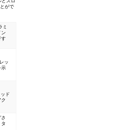
ルとスロ
とがで
ラミ
イン
行す
スレッ
を示
スレッド
アク
グさ
・タ