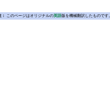
注：
このページはオリジナルの
英語
版を機械翻訳したものです
Licensing
Learn Qt
License Agreement
For Learners
Open Source
For Students and Tea
Plans and pricing
Qt Documentation
Download
Qt Forum
FAQ