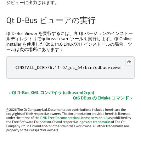
ジビューに出力されます。
Qt D-Bus
ビューアの実行
Qt D-Bus
Viewer を実行するには、各 Qt バージョンのインストー
ルディレクトリで
ツールを実行します。
Qt Online
qdbusviewer
Installer
を使用した Qt 6.11.0 Linux/X11 インストールの場合、ツ
ールは次の場所にあります：
<INSTALL_DIR>/6.11.0/gcc_64/bin/qdbusviewer
Qt D-Bus
XML コンパイラ (qdbusxml2cpp)
Qt6 DBus の CMake コマンド
©
2026 The Qt Company Ltd. Documentation contributions included herein are the
copyrights of their respective owners. The documentation provided herein is licensed
under the terms of the
GNU Free Documentation License version 1.3
as published by
the Free Software Foundation. Qt and respective logos are
trademarks
of The Qt
Company Ltd. in Finland and/or other countries worldwide. All other trademarks are
property of their respective owners.