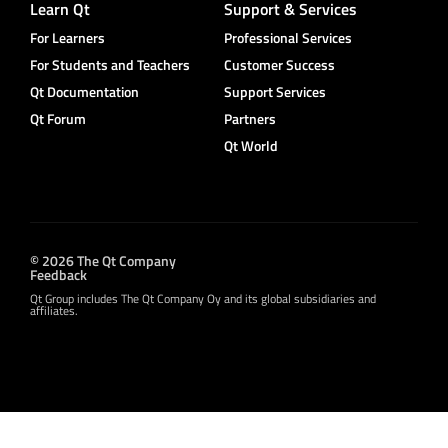
Learn Qt
Support & Services
For Learners
Professional Services
For Students and Teachers
Customer Success
Qt Documentation
Support Services
Qt Forum
Partners
Qt World
© 2026 The Qt Company
Feedback
Qt Group includes The Qt Company Oy and its global subsidiaries and
affiliates.