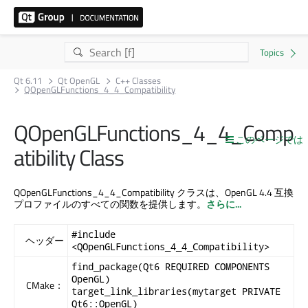
Qt 6.11
Qt OpenGL
C++ Classes
QOpenGLFunctions_4_4_Compatibility
QOpenGLFunctions_4_4_Comp
このページでは
atibility Class
QOpenGLFunctions_4_4_Compatibility クラスは、OpenGL 4.4 互換
プロファイルのすべての関数を提供します。
さらに...
#include
ヘッダー
<QOpenGLFunctions_4_4_Compatibility>
find_package(Qt6 REQUIRED COMPONENTS
OpenGL)
CMake：
target_link_libraries(mytarget PRIVATE
Qt6::OpenGL)