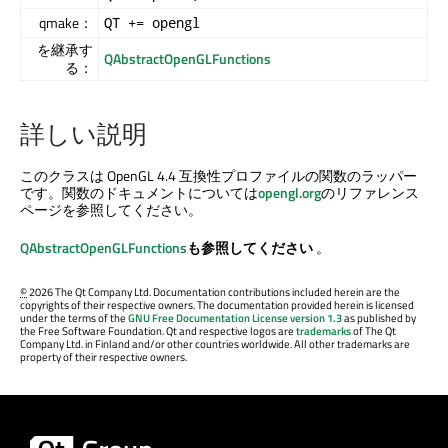
qmake：
QT += opengl
を継承す
QAbstractOpenGLFunctions
る：
詳しい説明
このクラスは OpenGL 4.4 互換性プロファイルの関数のラッパー
です。関数のドキュメントについては
opengl.org
のリファレンス
ページを参照してください。
QAbstractOpenGLFunctions
も参照してください
。
©
2026 The Qt Company Ltd. Documentation contributions included herein are the
copyrights of their respective owners. The documentation provided herein is licensed
under the terms of the
GNU Free Documentation License version 1.3
as published by
the Free Software Foundation. Qt and respective logos are
trademarks
of The Qt
Company Ltd. in Finland and/or other countries worldwide. All other trademarks are
property of their respective owners.