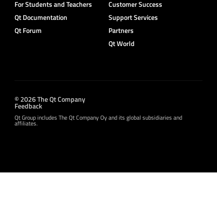
For Students and Teachers
Customer Success
Qt Documentation
Support Services
Qt Forum
Partners
Qt World
© 2026 The Qt Company
Feedback
Qt Group includes The Qt Company Oy and its global subsidiaries and
affiliates.