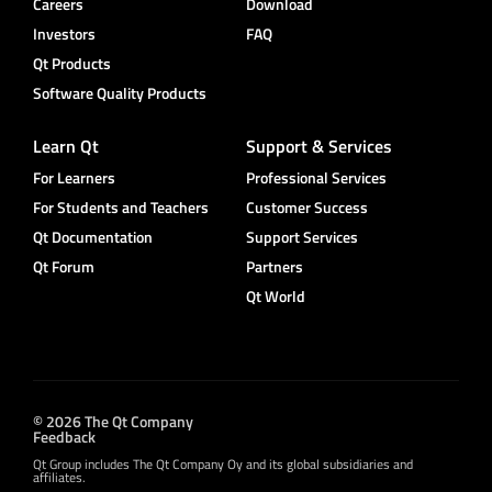
Careers
Download
Investors
FAQ
Qt Products
Software Quality Products
Learn Qt
Support & Services
For Learners
Professional Services
For Students and Teachers
Customer Success
Qt Documentation
Support Services
Qt Forum
Partners
Qt World
© 2026 The Qt Company
Feedback
Qt Group includes The Qt Company Oy and its global subsidiaries and
affiliates.