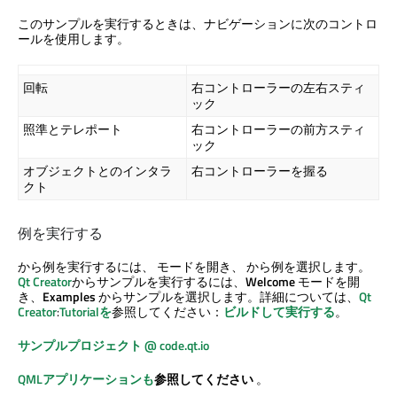
このサンプルを実行するときは、ナビゲーションに次のコントロ
ールを使用します。
回転
右コントローラーの左右スティ
ック
照準とテレポート
右コントローラーの前方スティ
ック
オブジェクトとのインタラ
右コントローラーを握る
クト
例を実行する
から例を実行するには、 モードを開き、 から例を選択します。
Qt Creator
からサンプルを実行するには、
Welcome
モードを開
き、
Examples
からサンプルを選択します。詳細については、
Qt
Creator
:
Tutorialを
参照してください：
ビルドして実行する
。
サンプルプロジェクト @ code.qt.io
QMLアプリケーションも
参照してください
。