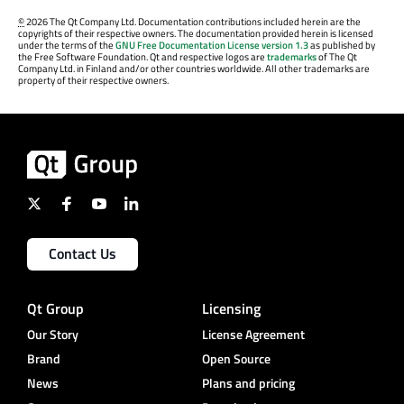
©
2026 The Qt Company Ltd. Documentation contributions included herein are the
copyrights of their respective owners. The documentation provided herein is licensed
under the terms of the
GNU Free Documentation License version 1.3
as published by
the Free Software Foundation. Qt and respective logos are
trademarks
of The Qt
Company Ltd. in Finland and/or other countries worldwide. All other trademarks are
property of their respective owners.
Contact Us
Qt Group
Licensing
Our Story
License Agreement
Brand
Open Source
News
Plans and pricing