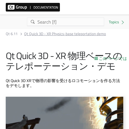
Qt 6.11
Qt Quick 3D - XR Physics-base teleportation demo
Qt Quick 3D
- XR 物理ベースの
このページでは
テレポーテーション・デモ
Qt Quick 3D
XRで物理の影響を受けるロコモーションを作る方法
をデモします。