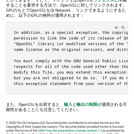
することを要求する方法で、OpenSSLに対してリンクされます。
GPLのもとでOpenSSLを
Qt Network
、リンクできるようにするた
めに、以下のGPLの例外が適用されます：
In addition, as a special exception, the copyright
permission to link the code of its release of Qt w
"OpenSSL" library (or modified versions of the "Op
same license as the original version), and distrib
You must comply with the GNU General Public Licens
respects for all of the code used other than the "
modify this file, you may extend this exception to
but you are not obligated to do so.  If you do not
this exception statement from your version of this
また、OpenSSLを出荷すると、
輸入と輸出の制限が
適用される可
能性があることにも注意してください。
©
2026 The Qt Company Ltd. Documentation contributions included herein are the
copyrights of their respective owners. The documentation provided herein is licensed
under the terms of the
GNU Free Documentation License version 1.3
as published by