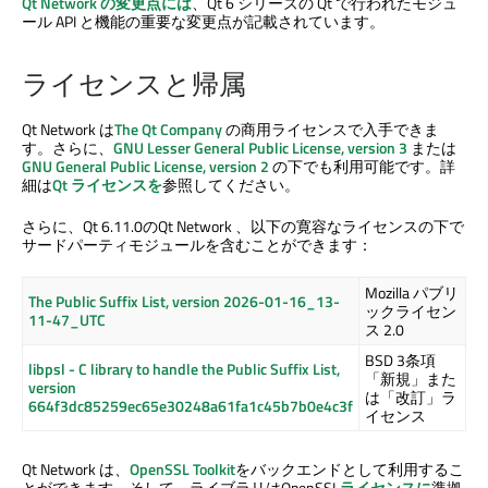
Qt Network
の変更点には
、Qt 6 シリーズの Qt で行われたモジュ
ール API と機能の重要な変更点が記載されています。
ライセンスと帰属
Qt Network
は
The Qt Company
の商用ライセンスで入手できま
す。さらに、
GNU Lesser General Public License, version 3
または
GNU General Public License, version 2
の下でも利用可能です。詳
細は
Qt ライセンスを
参照してください。
さらに、Qt 6.11.0の
Qt Network
、以下の寛容なライセンスの下で
サードパーティモジュールを含むことができます：
Mozilla パブリ
The Public Suffix List, version 2026-01-16_13-
ックライセン
11-47_UTC
ス 2.0
BSD 3条項
libpsl - C library to handle the Public Suffix List,
「新規」また
version
は「改訂」ラ
664f3dc85259ec65e30248a61fa1c45b7b0e4c3f
イセンス
Qt Network
は、
OpenSSL Toolkit
をバックエンドとして利用するこ
とができます。そして、ライブラリはOpenSSL
ライセンスに
準拠