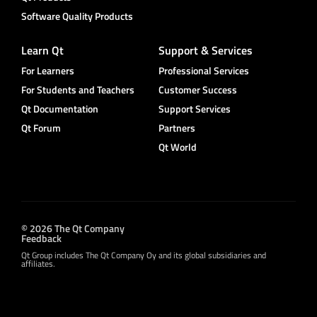
Software Quality Products
Learn Qt
Support & Services
For Learners
Professional Services
For Students and Teachers
Customer Success
Qt Documentation
Support Services
Qt Forum
Partners
Qt World
© 2026 The Qt Company
Feedback
Qt Group includes The Qt Company Oy and its global subsidiaries and
affiliates.