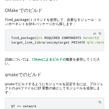
CMake でのビルド
コマンドを使用して、必要なモジュール・コ
find_package()
ンポーネントを
パッケージから探します：
Qt6
find_package
(
Qt6
 REQUIRED COMPONENTS 
Network
)
target_link_libraries
(
mytarget PRIVATE 
Qt6
::
Networ
詳細については、
CMakeによるビルドの
概要を参照してくださ
い。
qmakeでのビルド
qmakeでビルドするようにモジュールを設定するには、プロジェ
クトの.proファイルに
変数の値としてモジュールを追加しま
QT
す：
QT 
+
=
 network