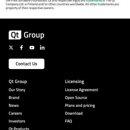
the Free Software Foundation. Qt and respective logos are
trademarks
of The Qt
Company Ltd. in Finland and/or other countries worldwide. All other trademarks are
property of their respective owners.
Contact Us
Qt Group
Licensing
Our Story
License Agreement
Brand
Open Source
News
Plans and pricing
Careers
Download
Investors
FAQ
Qt Products