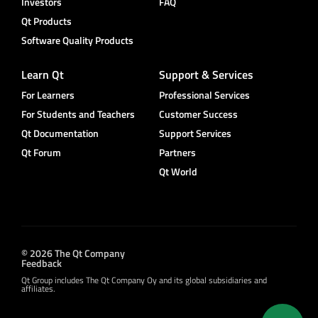
Investors
FAQ
Qt Products
Software Quality Products
Learn Qt
Support & Services
For Learners
Professional Services
For Students and Teachers
Customer Success
Qt Documentation
Support Services
Qt Forum
Partners
Qt World
© 2026 The Qt Company
Feedback
Qt Group includes The Qt Company Oy and its global subsidiaries and
affiliates.