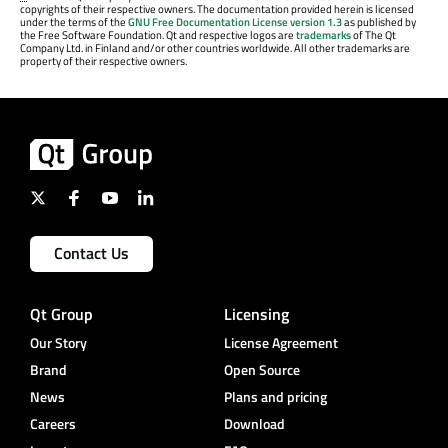
copyrights of their respective owners. The documentation provided herein is licensed
under the terms of the
GNU Free Documentation License version 1.3
as published by
the Free Software Foundation. Qt and respective logos are
trademarks
of The Qt
Company Ltd. in Finland and/or other countries worldwide. All other trademarks are
property of their respective owners.
Contact Us
Qt Group
Licensing
Our Story
License Agreement
Brand
Open Source
News
Plans and pricing
Careers
Download