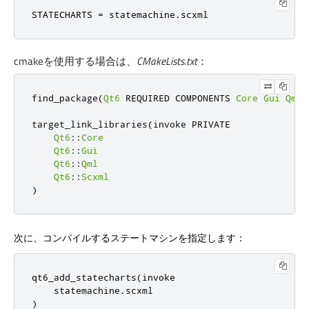
STATECHARTS = statemachine.scxml
cmakeを使用する場合は、
CMakeLists.txt
：
find_package
(
Qt6
 REQUIRED COMPONENTS 
Core
Gui
Qml
target_link_libraries
(
invoke PRIVATE

Qt6
::
Core
Qt6
::
Gui
Qt6
::
Qml
Qt6
::
Scxml
)
次に、コンパイルするステートマシンを指定します：
qt6_add_statecharts(invoke

    statemachine.scxml

)