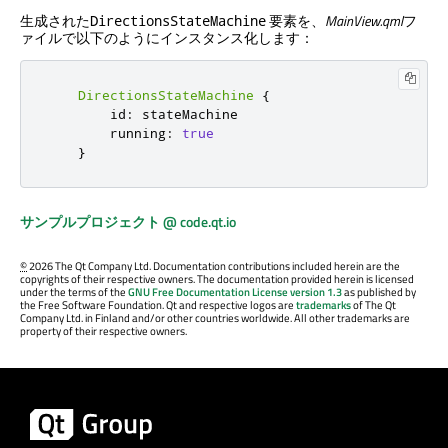
生成された
要素を、
MainView.qml
フ
DirectionsStateMachine
ァイルで以下のようにインスタンス化します：
DirectionsStateMachine
{
id
:
stateMachine
running
:
true
}
サンプルプロジェクト @ code.qt.io
©
2026 The Qt Company Ltd. Documentation contributions included herein are the
copyrights of their respective owners. The documentation provided herein is licensed
under the terms of the
GNU Free Documentation License version 1.3
as published by
the Free Software Foundation. Qt and respective logos are
trademarks
of The Qt
Company Ltd. in Finland and/or other countries worldwide. All other trademarks are
property of their respective owners.