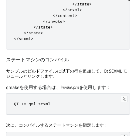
</state>
</scxml>
</content>
</invoke>
</state>
</state>
</scxml>
ステートマシンのコンパイル
サンプルのビルドファイルに以下の行を追加して、
Qt SCXML
モ
ジュールとリンクします。
qmakeを使用する場合は、
invoke.proを
使用します：
QT 
+=
 qml scxml
次に、コンパイルするステートマシンを指定します：