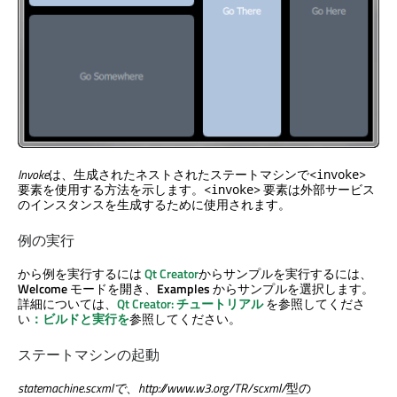
Invoke
は、生成されたネストされたステートマシンで
<invoke>
要素を使用する方法を示します。
要素は外部サービス
<invoke>
のインスタンスを生成するために使用されます。
例の実行
から例を実行するには
Qt Creator
からサンプルを実行するには、
Welcome
モードを開き、
Examples
からサンプルを選択します。
詳細については、
Qt Creator
:
チュートリアル
を参照してくださ
い
：ビルドと実行を
参照してください。
ステートマシンの起動
statemachine.scxmlで
、
http://www.w3.org/TR/scxml/
型の