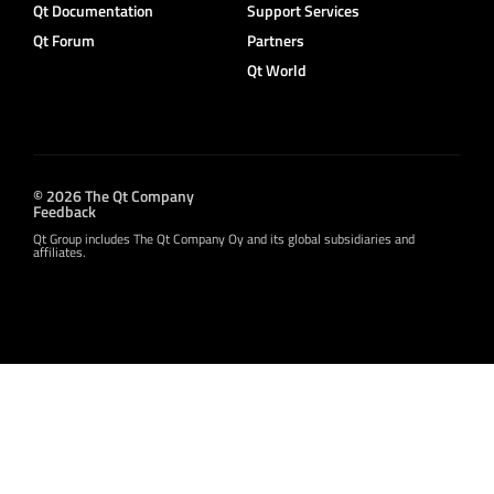
Qt Documentation
Support Services
Qt Forum
Partners
Qt World
© 2026 The Qt Company
Feedback
Qt Group includes The Qt Company Oy and its global subsidiaries and
affiliates.