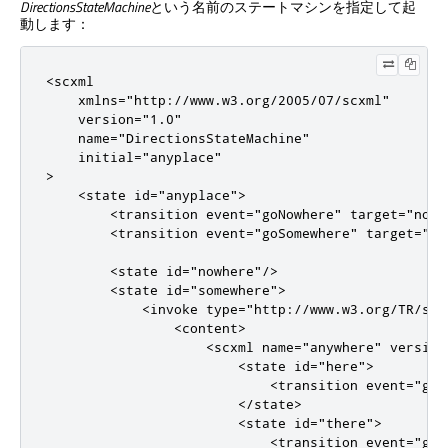
DirectionsStateMachine
という名前のステートマシンを指定して起
動します：
<scxml
xmlns
=
"http://www.w3.org/2005/07/scxml"
version
=
"1.0"
name
=
"DirectionsStateMachine"
initial
=
"anyplace"
>
<state
id
=
"anyplace"
>
<transition
event
=
"goNowhere"
target
=
"nowh
<transition
event
=
"goSomewhere"
target
=
"so
<state
id
=
"nowhere"
/>
<state
id
=
"somewhere"
>
<invoke
type
=
"http://www.w3.org/TR/scx
<content>
<scxml
name
=
"anywhere"
version
<state
id
=
"here"
>
<transition
event
=
"goT
</state>
<state
id
=
"there"
>
<transition
event
=
"goH