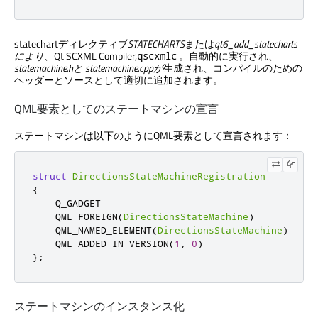
statechartディレクティブ
STATECHARTS
または
qt6_add_statecharts
により
、
Qt SCXML
Compiler,
。自動的に実行され、
qscxmlc
statemachine.hと
statemachine.cppが
生成され、コンパイルのための
ヘッダーとソースとして適切に追加されます。
QML要素としてのステートマシンの宣言
ステートマシンは以下のようにQML要素として宣言されます：
struct
DirectionsStateMachineRegistration
{
    Q_GADGET

    QML_FOREIGN
(
DirectionsStateMachine
)
    QML_NAMED_ELEMENT
(
DirectionsStateMachine
)
    QML_ADDED_IN_VERSION
(
1
,
0
)
};
ステートマシンのインスタンス化