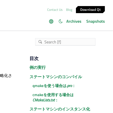
Download Qt
Contact Us
Blog
Archives
Snapshots
目次
例の実行
略化さ
ステートマシンのコンパイル
qmakeを使う場合は
.pro
：
cmakeを使用する場合は
CMakeLists.txt
：
ステートマシンのインスタンス化