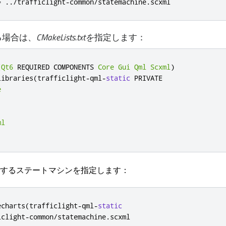
=
../
trafficlight
-
common
/
statemachine
.
scxml
する場合は、
CMakeLists.txtを
指定します：
(
Qt6
 REQUIRED COMPONENTS 
Core
Gui
Qml
Scxml
)
libraries
(
trafficlight
-
qml
-
static
 PRIVATE

e
ml
するステートマシンを指定します：
echarts
(
trafficlight
-
qml
-
static
iclight
-
common
/
statemachine
.