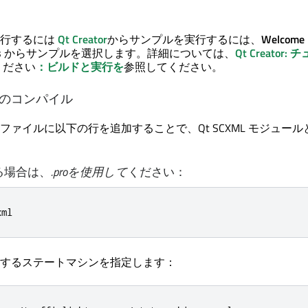
実行するには
Qt Creator
からサンプルを実行するには、
Welcome
s
からサンプルを選択します。詳細については、
Qt Creator
:
チ
ください
：ビルドと実行を
参照してください。
のコンパイル
ファイルに以下の行を追加することで、
Qt SCXML
モジュール
する場合は、
.proを使用して
ください：
xml
するステートマシンを指定します：