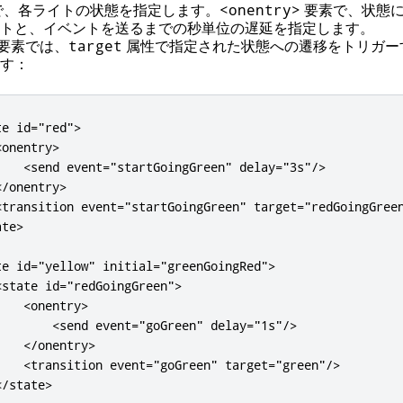
イルで、各ライトの状態を指定します。
要素で、状態
<onentry>
トと、イベントを送るまでの秒単位の遅延を指定します。
要素では、
属性で指定された状態への遷移をトリガー
target
す：
te
id
=
"red"
>
<onentry>
<send
event
=
"startGoingGreen"
delay
=
"3s"
/>
</onentry>
<transition
event
=
"startGoingGreen"
target
=
"redGoingGree
ate>
te
id
=
"yellow"
initial
=
"greenGoingRed"
>
<state
id
=
"redGoingGreen"
>
<onentry>
<send
event
=
"goGreen"
delay
=
"1s"
/>
</onentry>
<transition
event
=
"goGreen"
target
=
"green"
/>
</state>