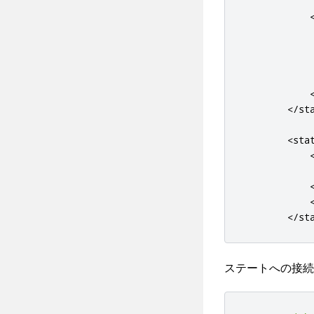
</st
<sta
</st
ステートへの接続