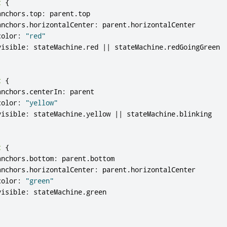
t
{
anchors
.
top
:
parent
.
top
anchors
.
horizontalCenter
:
parent
.
horizontalCenter
color
:
"red"
visible
:
stateMachine
.
red
||
stateMachine
.
redGoingGreen
t
{
anchors
.
centerIn
:
parent
color
:
"yellow"
visible
:
stateMachine
.
yellow
||
stateMachine
.
blinking
t
{
anchors
.
bottom
:
parent
.
bottom
anchors
.
horizontalCenter
:
parent
.
horizontalCenter
color
:
"green"
visible
:
stateMachine
.
green