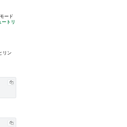
モード
ュートリ
とリン