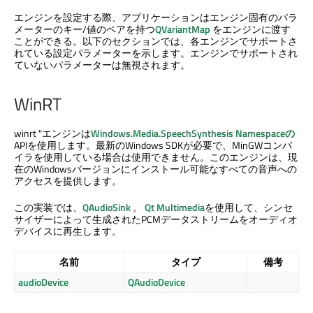
エンジンを設定する際、アプリケーションはエンジン固有のパラ
メーターのキー/値のペアを持つ
QVariantMap
をエンジンに渡す
ことができる。以下のセクションでは、各エンジンでサポートさ
れている設定パラメーターを示します。エンジンでサポートされ
ていないパラメーターは無視されます。
WinRT
winrt "エンジンは
Windows.Media.SpeechSynthesis Namespaceの
APIを使用します。最新のWindows SDKが必要で、MinGWコンパ
イラを使用している場合は使用できません。このエンジンは、現
在のWindowsバージョンにインストール可能なすべての音声への
アクセスを提供します。
この実装では、
QAudioSink
。
Qt Multimedia
を使用して、シンセ
サイザーによって生成されたPCMデータストリームをオーディオ
デバイスに再生します。
名前
タイプ
備考
audioDevice
QAudioDevice