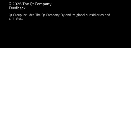
© 2026 The Qt Company
Feedback
Qt Group includes The Qt Company Oy and its global subsidiaries and
affiliates.