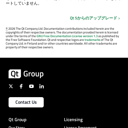
ートしていません。
Qt 5からのアップグレード
©
2026 The Qt Company Ltd. Documentation contributions included herein are the
copyrights of their respective owners. The documentation provided herein is licensed
under the terms of the
GNU Free Documentation License version 1.3
as published by
the Free Software Foundation. Qt and respective logos are
trademarks
of The Qt
Company Ltd. in Finland and/or other countries worldwide. All other trademarks are
property of their respective owners.
Contact Us
Qt Group
Licensing
Our Story
License Agreement