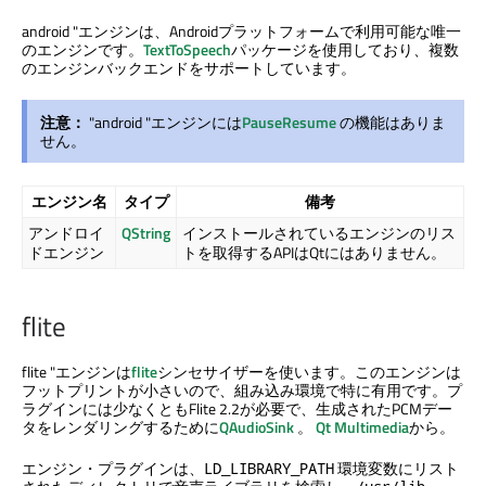
android "エンジンは、Androidプラットフォームで利用可能な唯一
のエンジンです。
TextToSpeech
パッケージを使用しており、複数
のエンジンバックエンドをサポートしています。
注意：
"android "エンジンには
PauseResume
の機能はありま
せん。
エンジン名
タイプ
備考
アンドロイ
QString
インストールされているエンジンのリス
ドエンジン
トを取得するAPIはQtにはありません。
flite
flite "エンジンは
flite
シンセサイザーを使います。このエンジンは
フットプリントが小さいので、組み込み環境で特に有用です。プ
ラグインには少なくともFlite 2.2が必要で、生成されたPCMデー
タをレンダリングするために
QAudioSink
。
Qt Multimedia
から。
エンジン・プラグインは、
環境変数にリスト
LD_LIBRARY_PATH