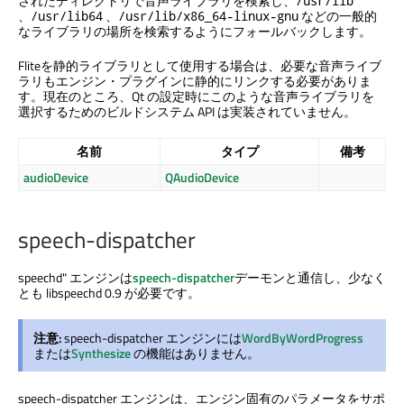
されたディレクトリで音声ライブラリを検索し、
/usr/lib
、
、
などの一般的
/usr/lib64
/usr/lib/x86_64-linux-gnu
なライブラリの場所を検索するようにフォールバックします。
Fliteを静的ライブラリとして使用する場合は、必要な音声ライブ
ラリもエンジン・プラグインに静的にリンクする必要がありま
す。現在のところ、Qt の設定時にこのような音声ライブラリを
選択するためのビルドシステム API は実装されていません。
名前
タイプ
備考
audioDevice
QAudioDevice
speech-dispatcher
speechd" エンジンは
speech-dispatcher
デーモンと通信し、少なく
とも libspeechd 0.9 が必要です。
注意:
speech-dispatcher エンジンには
WordByWordProgress
または
Synthesize
の機能はありません。
speech-dispatcher エンジンは、エンジン固有のパラメータをサポ