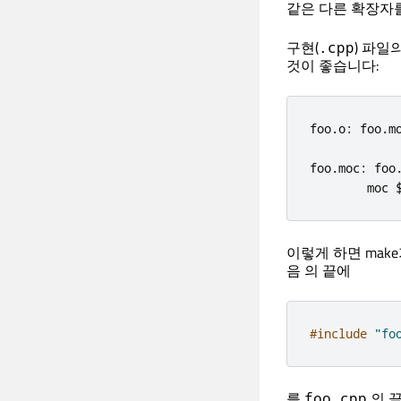
같은 다른 확장자를
구현(
) 파일
.cpp
것이 좋습니다:
foo
.
o
:
 foo
.
mo
foo
.
moc
:
 foo
        moc 
이렇게 하면 mak
음 의 끝에
#include
"fo
를
의 끝
foo.cpp