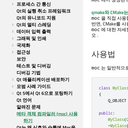
프로세스 간 통신
Qt의 실행 취소 프레임워크
qmake와
CMake
Qt의 유니코드 지원
을 직접 사용
moc
반면, CMake를 
Qt의 멀티 스레딩
에 대한 자세
moc
데이터 입력 출력
오
.
그래픽 및 인쇄
국제화
사용법
접근성
보안
테스트 및 디버깅
는 일반적으로
moc
디버깅 기법
Qt 애플리케이션 배포하기
모범 사례 가이드
class
MyClas
Qt 5에서 Qt 6으로 포팅하기
{
Qt 언어
    Q_OBJECT

알려진 문제
메타 객체 컴파일러 (moc) 사용
public
:
MyClass
(
하기
~
MyClass
Qt는 왜 신호와 슬롯에 Moc을 