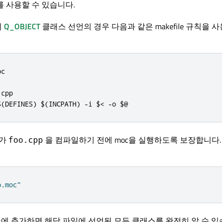
 사용할 수 있습니다.
의
Q_OBJECT
클래스 선언의 경우 다음과 같은 makefile 규칙을 
c

.
cpp

$
(
DEFINES
)
 $
(
INCPATH
)
-
i $
<
-
o $@
e가
을 컴파일하기 전에 moc을 실행하도록 보장합니다.
foo.cpp
o.moc"
에 추가하면 해당 파일에 선언된 모든 클래스를 완전히 알 수 있