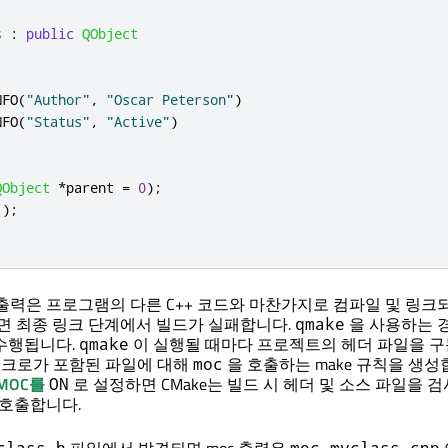
s
:
public
QObject
NFO
(
"Author"
,
"Oscar Peterson"
)
NFO
(
"Status"
,
"Active"
)
QObject
*
parent 
=
0
);
();
출력은 프로그램의 다른 C++ 코드와 마찬가지로 컴파일 및 링크
으면 최종 링크 단계에서 빌드가 실패합니다.
을 사용하는 
qmake
수행됩니다.
이 실행될 때마다 프로젝트의 헤더 파일을 구
qmake
크로가 포함된 파일에 대해
을 호출하는 make 규칙을 생성
moc
OMOC를
로 설정하면 CMake는 빌드 시 헤더 및 소스 파일을 
ON
 호출합니다.
class.h
moc_myclass.cpp