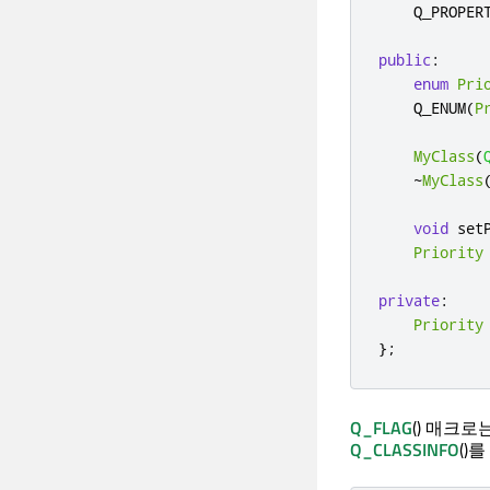
    Q_PROPER
public
:
enum
Pri
    Q_ENUM
(
P
MyClass
(
~
MyClass
void
 set
Priority
private
:
Priority
};
Q_FLAG
() 매크
Q_CLASSINFO
()