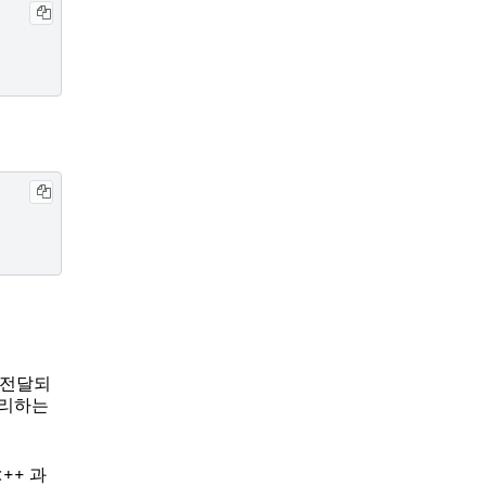
 전달되
처리하는
과
c++