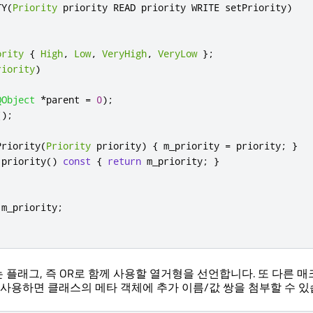
TY
(
Priority
 priority READ priority WRITE setPriority
)
ority
{
High
,
Low
,
VeryHigh
,
VeryLow
};
riority
)
QObject
*
parent 
=
0
);
();
Priority
(
Priority
 priority
)
{
 m_priority 
=
 priority
;
}
 priority
()
const
{
return
 m_priority
;
}
 m_priority
;
로는 플래그, 즉 OR로 함께 사용할 열거형을 선언합니다. 또 다른 
를 사용하면 클래스의 메타 객체에 추가 이름/값 쌍을 첨부할 수 있