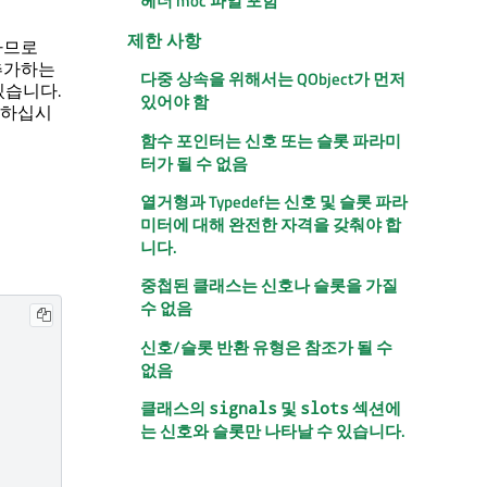
헤더 moc 파일 포함
제한 사항
하므로
추가하는
다중 상속을 위해서는 QObject가 먼저
있습니다.
있어야 함
조하십시
함수 포인터는 신호 또는 슬롯 파라미
터가 될 수 없음
열거형과 Typedef는 신호 및 슬롯 파라
미터에 대해 완전한 자격을 갖춰야 합
니다.
중첩된 클래스는 신호나 슬롯을 가질
수 없음
신호/슬롯 반환 유형은 참조가 될 수
없음
클래스의
및
섹션에
signals
slots
는 신호와 슬롯만 나타날 수 있습니다.