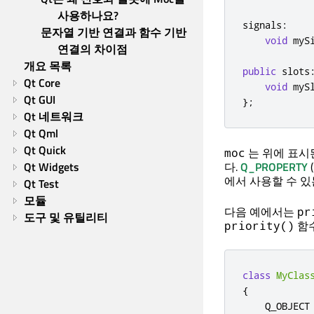
사용하나요?
signals
:
문자열 기반 연결과 함수 기반 
void
 myS
연결의 차이점
개요 목록
public
slots
Qt Core
void
 myS
Qt GUI
};
Qt 네트워크
Qt Qml
Qt Quick
는 위에 표시
moc
Qt Widgets
다.
Q_PROPERTY
에서 사용할 수 있
Qt Test
모듈
다음 예에서는
pr
도구 및 유틸리티
함
priority()
class
MyClas
{
    Q_OBJECT
