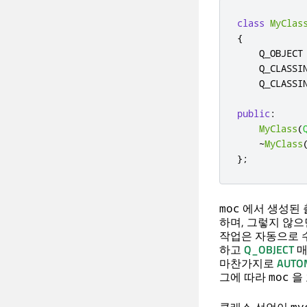
class
MyClas
{
    Q_OBJECT

    Q_CLASSI
    Q_CLASSI
public
:
MyClass
(
~
MyClass
};
에서 생성된 
moc
하며, 그렇지 않
작업은 자동으로 
하고
Q_OBJECT
매
마찬가지로
AUT
그에 따라
을
moc
my