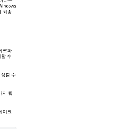
이라는
ndows
의 최종
메이크파
리할 수
성할 수
가지 팁
 메이크