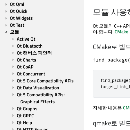
Qt Qml
모듈 사용
Qt Quick
Qt Widgets
Qt Test
Qt 모듈의 C++
야 합니다.
CMake
모듈
Active Qt
CMake로 
Qt Bluetooth
Qt 캔버스 페인터
Qt Charts
find_package
Qt CoAP
Qt Concurrent
Qt 5 Core Compatibility APIs
find_package
target_link_
Qt Data Visualization
Qt 5 Compatibility APIs: 
Graphical Effects
자세한 내용은
CM
Qt Graphs
Qt GRPC
qmake로 
Qt Help
Qt HTTP Server