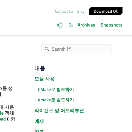
Download Qt
Contact Us
Blog
Archives
Snapshots
내용
모듈 사용
스를 생
CMake로 빌드하기
.
qmake로 빌드하기
데 사용
라이선스 및 어트리뷰션
le
객체
oad
() 함
예제
참조