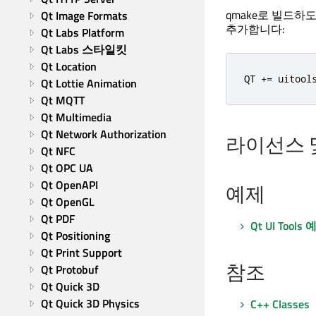
qmake로 빌드하
Qt Image Formats
추가합니다:
Qt Labs Platform
Qt Labs 스타일킷
Qt Location
QT 
+
=
 uitool
Qt Lottie Animation
Qt MQTT
Qt Multimedia
Qt Network Authorization
라이선스 
Qt NFC
Qt OPC UA
Qt OpenAPI
예제
Qt OpenGL
Qt PDF
Qt UI Tools
예
Qt Positioning
Qt Print Support
참조
Qt Protobuf
Qt Quick 3D
Qt Quick 3D Physics
C++ Classes