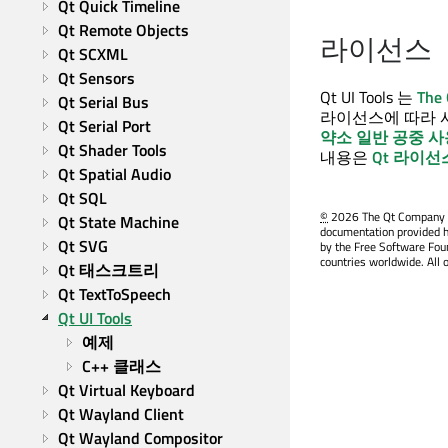
Qt Quick Timeline
Qt Remote Objects
라이선스
Qt SCXML
Qt Sensors
Qt UI Tools
는
The
Qt Serial Bus
라이선스에 따라 사
Qt Serial Port
약소 일반 공중 사
Qt Shader Tools
내용은
Qt 라이선
Qt Spatial Audio
Qt SQL
©
2026 The Qt Company Ltd
Qt State Machine
documentation provided h
Qt SVG
by the Free Software Fou
countries worldwide. All 
Qt 태스크트리
Qt TextToSpeech
Qt UI Tools
예제
C++ 클래스
Qt Virtual Keyboard
Qt Wayland Client
Qt Wayland Compositor