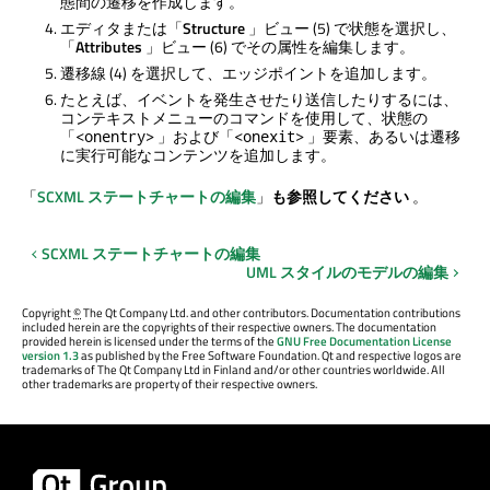
態間の遷移を作成します。
エディタまたは「
Structure
」ビュー (5) で状態を選択し、
「
Attributes
」ビュー (6) でその属性を編集します。
遷移線 (4) を選択して、エッジポイントを追加します。
たとえば、イベントを発生させたり送信したりするには、
コンテキストメニューのコマンドを使用して、状態の
「
」および「
」要素、あるいは遷移
<onentry>
<onexit>
に実行可能なコンテンツを追加します。
「
SCXML ステートチャートの編集
」
も参照してください
。
SCXML ステートチャートの編集
UML スタイルのモデルの編集
Copyright
©
The Qt Company Ltd. and other contributors. Documentation contributions
included herein are the copyrights of their respective owners. The documentation
provided herein is licensed under the terms of the
GNU Free Documentation License
version 1.3
as published by the Free Software Foundation. Qt and respective logos are
trademarks of The Qt Company Ltd in Finland and/or other countries worldwide. All
other trademarks are property of their respective owners.