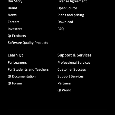
Our Story
License Agreement
Brand
Open Source
News
Plans and pricing
Careers
Download
Investors
FAQ
Qt Products
Software Quality Products
Learn Qt
Support & Services
For Learners
Professional Services
For Students and Teachers
Customer Success
Qt Documentation
Support Services
Qt Forum
Partners
Qt World