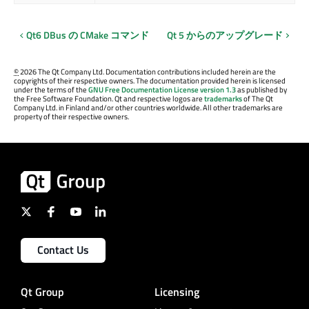
Qt6 DBus の CMake コマンド
Qt 5 からのアップグレード
©
2026 The Qt Company Ltd. Documentation contributions included herein are the
copyrights of their respective owners. The documentation provided herein is licensed
under the terms of the
GNU Free Documentation License version 1.3
as published by
the Free Software Foundation. Qt and respective logos are
trademarks
of The Qt
Company Ltd. in Finland and/or other countries worldwide. All other trademarks are
property of their respective owners.
Contact Us
Qt Group
Licensing