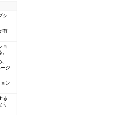
プシ
が有
ショ
る。
み、
ページ
ション
する
なり