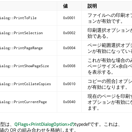
値
説明
ファイルへの印刷オ
ialog::PrintToFile
0x0001
ョンが有効です。
印刷選択オプション
ialog::PrintSelection
0x0002
効である。
ページ範囲選択オプ
ialog::PrintPageRange
0x0004
ンが有効になってい
これが有効な場合の
ページサイズ+余白
ialog::PrintShowPageSize
0x0008
を表示する。
コピーの照合] オプ
ialog::PrintCollateCopies
0x0010
が有効になります。
現在のページを印刷
オプションが有効に
ialog::PrintCurrentPage
0x0040
ます。
ons型は、
QFlags<PrintDialogOption>の
typedefです。これは、
Option 値の OR の組み合わせを格納します。