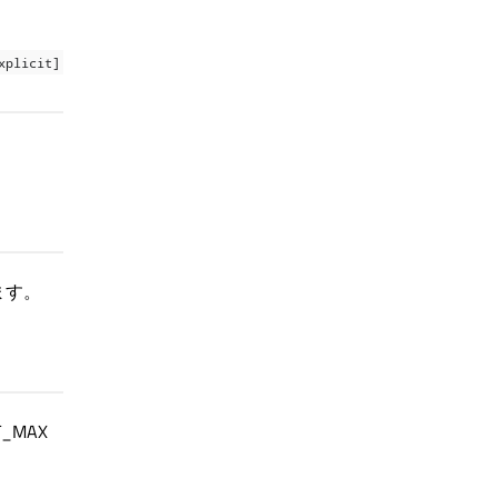
xplicit]
ます。
_MAX