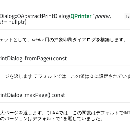
ialog::
QAbstractPrintDialog
(
QPrinter
*
printer
,
[e
nt
= nullptr)
ェットとして、
printer
用の抽象印刷ダイアログを構築します。
ntDialog::
fromPage
() const
ージを返します デフォルトでは、この値は 0 に設定されてい
ntDialog::
maxPage
() const
ページを返します。Qt 4.4では、この関数はデフォルトでINT
のバージョンはデフォルトで1を返していました。