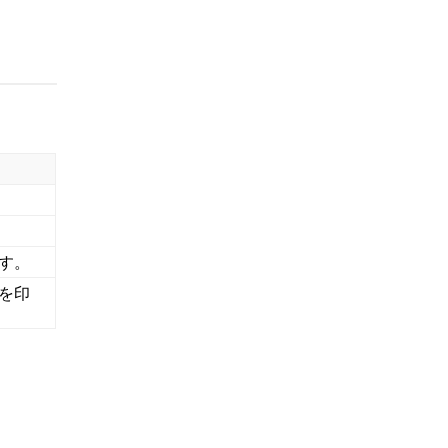
す。
を印