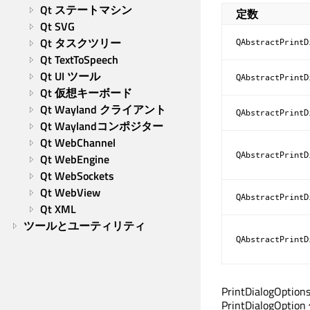
Qt ステートマシン
定数
Qt SVG
Qt タスクツリー
QAbstractPrintD
Qt TextToSpeech
Qt UI ツール
QAbstractPrintD
Qt 仮想キーボード
Qt Wayland クライアント
QAbstractPrintD
Qt Waylandコンポジター
Qt WebChannel
QAbstractPrintD
Qt WebEngine
Qt WebSockets
Qt WebView
QAbstractPrintD
Qt XML
ツールとユーティリティ
QAbstractPrintD
PrintDialogOpti
PrintDialog