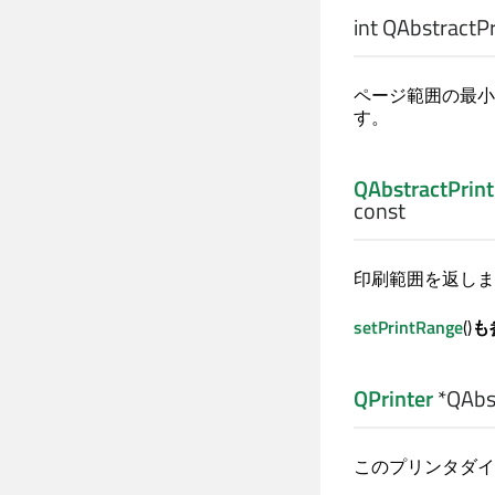
int
QAbstractPri
ページ範囲の最小
す。
QAbstractPrint
const
印刷範囲を返しま
setPrintRange
()
も
QPrinter
*QAbst
このプリンタダイ