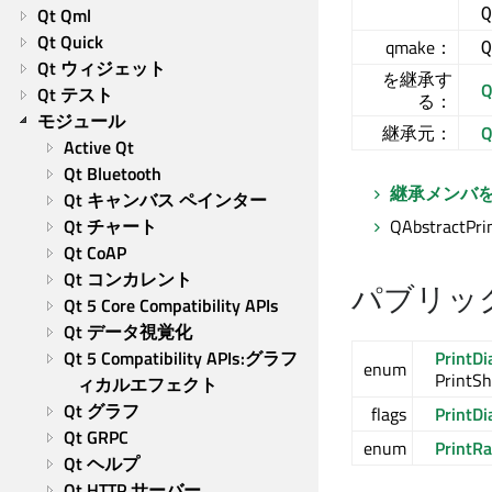
Q
Qt Qml
Qt Quick
qmake：
Q
Qt ウィジェット
を継承す
Q
Qt テスト
る：
モジュール
継承元：
Q
Active Qt
Qt Bluetooth
継承メンバ
Qt キャンバス ペインター
Qt チャート
QAbstractPri
Qt CoAP
Qt コンカレント
パブリッ
Qt 5 Core Compatibility APIs
Qt データ視覚化
Qt 5 Compatibility APIs:グラフ
PrintDi
enum
PrintSh
ィカルエフェクト
Qt グラフ
flags
PrintDi
Qt GRPC
enum
PrintR
Qt ヘルプ
Qt HTTP サーバー