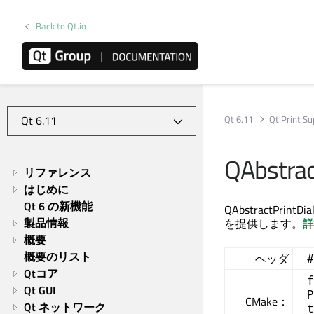
Back to Qt.io
Qt 6.11
Qt Print S
QAbstrac
リファレンス
はじめに
Qt 6 の新機能
QAbstractP
製品情報
を提供します。
詳
概要
概要のリスト
ヘッダ
#
Qtコア
f
Qt GUI
P
CMake：
Qt ネットワーク
t