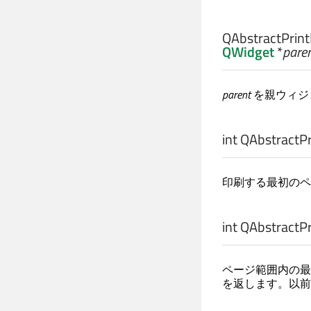
QAbstractPrintD
QWidget
*
pare
parent
を親ウィジ
int
QAbstractPri
印刷する最初のペ
int
QAbstractPri
ページ範囲内の最大
を返します。以前