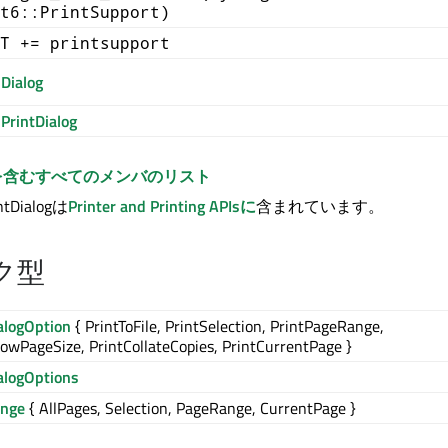
t6::PrintSupport)
T += printsupport
Dialog
PrintDialog
を含むすべてのメンバのリスト
ntDialogは
Printer and Printing APIsに
含まれています。
ク型
alogOption
{ PrintToFile, PrintSelection, PrintPageRange,
owPageSize, PrintCollateCopies, PrintCurrentPage }
alogOptions
ange
{ AllPages, Selection, PageRange, CurrentPage }