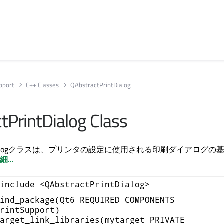
upport
C++ Classes
QAbstractPrintDialog
tPrintDialog Class
rintDialogクラスは、プリンタの設定に使用される印刷ダイアログの
細...
include <QAbstractPrintDialog>
ind_package(Qt6 REQUIRED COMPONENTS
rintSupport)
arget_link_libraries(mytarget PRIVATE