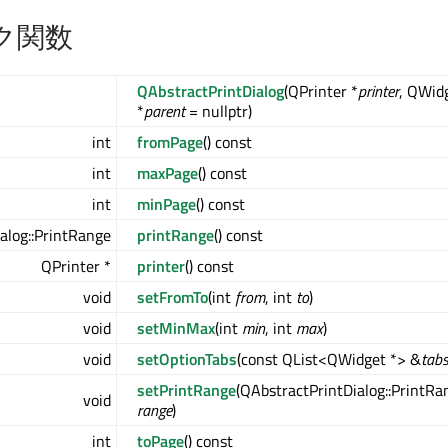
ク関数
QAbstractPrintDialog
(QPrinter *
printer
, QWid
*
parent
= nullptr)
int
fromPage
() const
int
maxPage
() const
int
minPage
() const
alog::PrintRange
printRange
() const
QPrinter *
printer
() const
void
setFromTo
(int
from
, int
to
)
void
setMinMax
(int
min
, int
max
)
void
setOptionTabs
(const QList<QWidget *> &
tab
setPrintRange
(QAbstractPrintDialog::PrintRa
void
range
)
int
toPage
() const