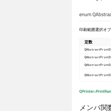
enum QAbstract
印刷範囲選択オプ
定数
QAbstractPrintD
QAbstractPrintD
QAbstractPrintD
QAbstractPrintD
QPrinter::PrintRa
メンバ関