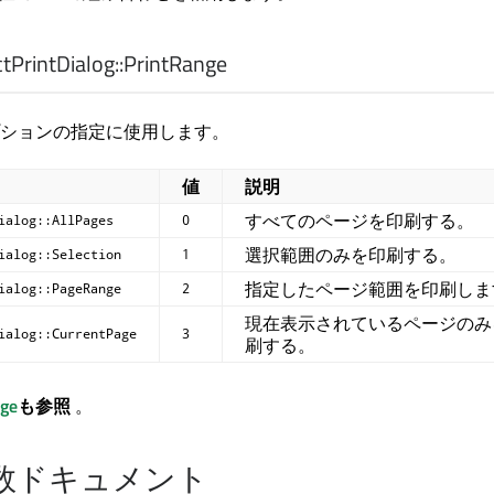
PrintDialog::
PrintRange
ションの指定に使用します。
値
説明
すべてのページを印刷する。
ialog::AllPages
0
選択範囲のみを印刷する。
ialog::Selection
1
指定したページ範囲を印刷しま
ialog::PageRange
2
現在表示されているページのみ
ialog::CurrentPage
3
刷する。
nge
も参照
。
数ドキュメント