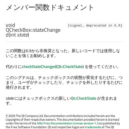
メンバー関数ドキュメント
void
[signal, deprecated in 6.9]
QCheckBox::
stateChange
d
(
int
state
)
この関数は6.9から非推奨となった。新しいコードでは使用しな
いことを強くお勧めします。
代わりに
checkStateChanged
(
Qt::CheckState
) を使ってください。
このシグナルは、チェックボックスの状態が変化するたびに、つ
まり、ユーザがチェックしたり、チェックを外したりするたびに
発行されます。
state
にはチェックボックスの新しい
Qt::CheckState
が含まれま
す。
©
2026 The Qt Company Ltd. Documentation contributions included herein are the
copyrights of their respective owners. The documentation provided herein is licensed
under the terms of the
GNU Free Documentation License version 1.3
as published by
the Free Software Foundation. Qt and respective logos are
trademarks
of The Qt