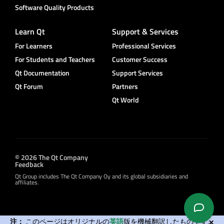
Software Quality Products
Learn Qt
Support & Services
For Learners
Professional Services
For Students and Teachers
Customer Success
Qt Documentation
Support Services
Qt Forum
Partners
Qt World
© 2026 The Qt Company
Feedback
Qt Group includes The Qt Company Oy and its global subsidiaries and
affiliates.
注：
このページはオリジナルの
英語
版を機械翻訳したものです。