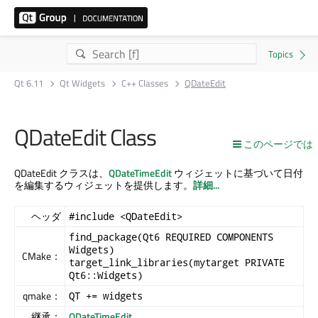
Qt 6.11
Qt Widgets
C++ Classes
QDateEdit
QDateEdit Class
このページでは
QDateEdit クラスは、
QDateTimeEdit
ウィジェットに基づいて日付
を編集するウィジェットを提供します。
詳細...
ヘッダ
#include <QDateEdit>
find_package(Qt6 REQUIRED COMPONENTS
Widgets)
CMake：
target_link_libraries(mytarget PRIVATE
Qt6::Widgets)
qmake：
QT += widgets
継承：
QDateTimeEdit