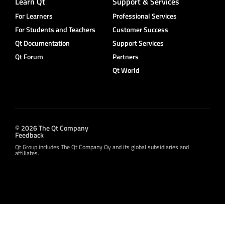
Learn Qt
Support & Services
For Learners
Professional Services
For Students and Teachers
Customer Success
Qt Documentation
Support Services
Qt Forum
Partners
Qt World
© 2026 The Qt Company
Feedback
Qt Group includes The Qt Company Oy and its global subsidiaries and
affiliates.