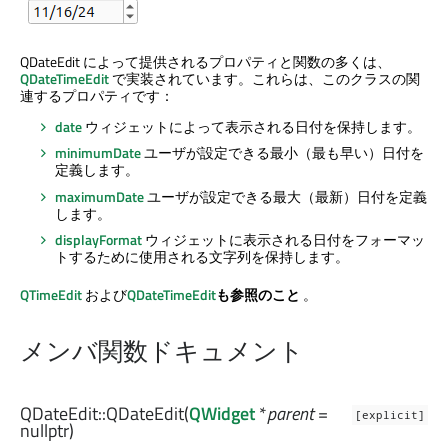
QDateEdit によって提供されるプロパティと関数の多くは、
QDateTimeEdit
で実装されています。これらは、このクラスの関
連するプロパティです：
date
ウィジェットによって表示される日付を保持します。
minimumDate
ユーザが設定できる最小（最も早い）日付を
定義します。
maximumDate
ユーザが設定できる最大（最新）日付を定義
します。
displayFormat
ウィジェットに表示される日付をフォーマッ
トするために使用される文字列を保持します。
QTimeEdit
および
QDateTimeEdit
も参照のこと
。
メンバ関数ドキュメント
QDateEdit::
QDateEdit
(
QWidget
*
parent
=
[explicit]
nullptr)