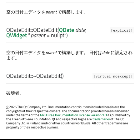
空の日付エディタを
parent
で構築します。
QDateEdit::
QDateEdit
(
QDate
date
,
[explicit]
QWidget
*
parent
= nullptr)
空の日付エディタを
parent
で構築します。 日付は
date
に設定され
ます。
QDateEdit::
~QDateEdit
()
[virtual noexcept]
破壊者。
©
2026 The Qt Company Ltd. Documentation contributions included herein are the
copyrights of their respective owners. The documentation provided herein is licensed
under the terms of the
GNU Free Documentation License version 1.3
as published by
the Free Software Foundation. Qt and respective logos are
trademarks
of The Qt
Company Ltd. in Finland and/or other countries worldwide. All other trademarks are
property of their respective owners.