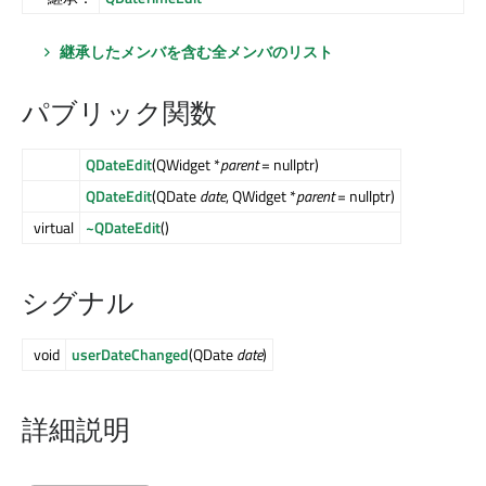
継承したメンバを含む全メンバのリスト
パブリック関数
QDateEdit
(QWidget *
parent
= nullptr)
QDateEdit
(QDate
date
, QWidget *
parent
= nullptr)
virtual
~QDateEdit
()
シグナル
void
userDateChanged
(QDate
date
)
詳細説明