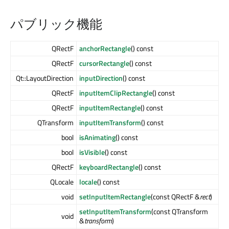
パブリック機能
QRectF
anchorRectangle
() const
QRectF
cursorRectangle
() const
Qt::LayoutDirection
inputDirection
() const
QRectF
inputItemClipRectangle
() const
QRectF
inputItemRectangle
() const
QTransform
inputItemTransform
() const
bool
isAnimating
() const
bool
isVisible
() const
QRectF
keyboardRectangle
() const
QLocale
locale
() const
void
setInputItemRectangle
(const QRectF &
rect
)
setInputItemTransform
(const QTransform
void
&
transform
)