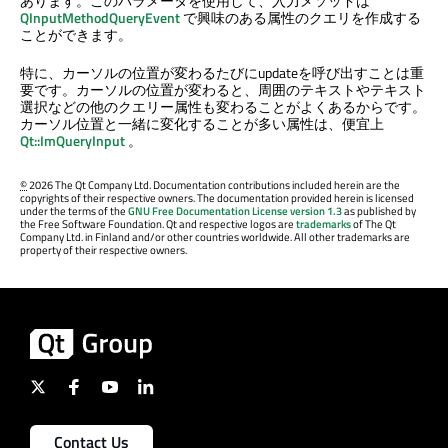
あります。このパラメータを使用して、入力メソッドは
QInputMethodQueryEvent
で興味のある属性のクエリを作成する
ことができます。
特に、カーソルの位置が変わるたびにupdateを呼び出すことは重
要です。カーソルの位置が変わると、周囲のテキストやテキスト
選択などの他のクエリー属性も変わることがよくあるからです。
カーソル位置と一緒に変化することが多い属性は、便宜上
Qt::ImQueryInput
。
©
2026 The Qt Company Ltd. Documentation contributions included herein are the
copyrights of their respective owners. The documentation provided herein is licensed
under the terms of the
GNU Free Documentation License version 1.3
as published by
the Free Software Foundation. Qt and respective logos are
trademarks
of The Qt
Company Ltd. in Finland and/or other countries worldwide. All other trademarks are
property of their respective owners.
Contact Us