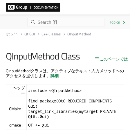
Qt 6.11
Qt GUI
C++ Classes
QInputMethod
QInputMethod Class
このページでは
QInputMethodクラスは、アクティブなテキスト入力メソッドへの
アクセスを提供します。
詳細...
ヘッダ
#include <QInputMethod>
ー
find_package(Qt6 REQUIRED COMPONENTS
Gui)
CMake：
target_link_libraries(mytarget PRIVATE
Qt6::Gui)
qmake：
QT += gui