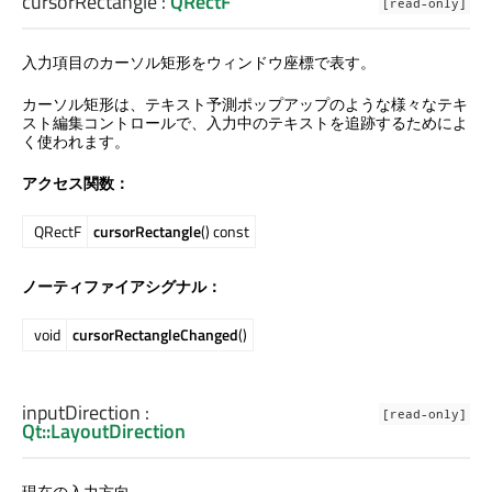
cursorRectangle
:
QRectF
[read-only]
入力項目のカーソル矩形をウィンドウ座標で表す。
カーソル矩形は、テキスト予測ポップアップのような様々なテキ
スト編集コントロールで、入力中のテキストを追跡するためによ
く使われます。
アクセス関数：
QRectF
cursorRectangle
() const
ノーティファイアシグナル：
void
cursorRectangleChanged
()
inputDirection
:
[read-only]
Qt::LayoutDirection
現在の入力方向