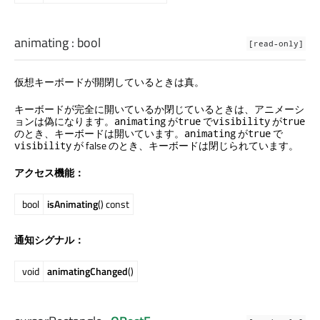
animating
:
bool
[read-only]
仮想キーボードが開閉しているときは真。
キーボードが完全に開いているか閉じているときは、アニメーシ
ョンは偽になります。
が
で
が
animating
true
visibility
true
のとき、キーボードは開いています。
が
で
animating
true
が false のとき、キーボードは閉じられています。
visibility
アクセス機能：
bool
isAnimating
() const
通知シグナル：
void
animatingChanged
()