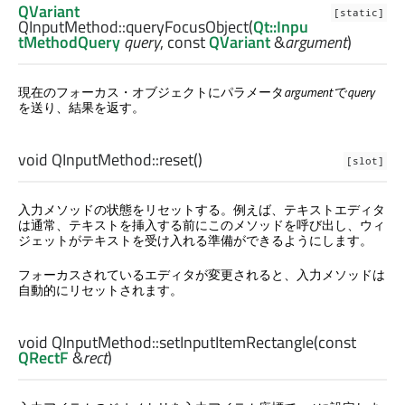
QVariant
[static]
QInputMethod::
queryFocusObject
(
Qt::Inpu
tMethodQuery
query
, const
QVariant
&
argument
)
現在のフォーカス・オブジェクトにパラメータ
argument
で
query
を送り、結果を返す。
void
QInputMethod::
reset
()
[slot]
入力メソッドの状態をリセットする。例えば、テキストエディタ
は通常、テキストを挿入する前にこのメソッドを呼び出し、ウィ
ジェットがテキストを受け入れる準備ができるようにします。
フォーカスされているエディタが変更されると、入力メソッドは
自動的にリセットされます。
void
QInputMethod::
setInputItemRectangle
(const
QRectF
&
rect
)