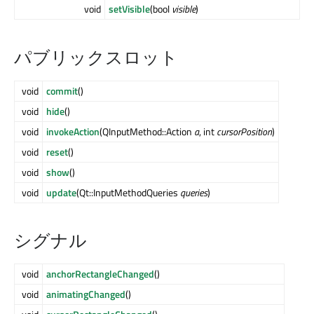
void
setVisible
(bool
visible
)
パブリックスロット
void
commit
()
void
hide
()
void
invokeAction
(QInputMethod::Action
a
, int
cursorPosition
)
void
reset
()
void
show
()
void
update
(Qt::InputMethodQueries
queries
)
シグナル
void
anchorRectangleChanged
()
void
animatingChanged
()