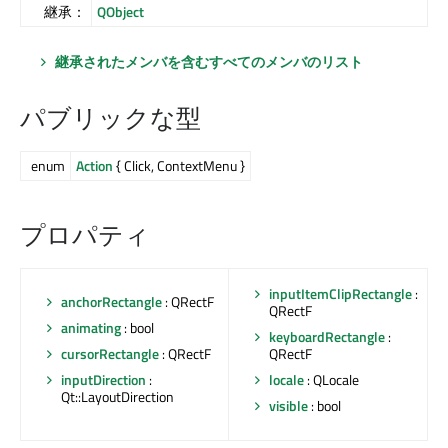
継承：
QObject
継承されたメンバを含むすべてのメンバのリスト
パブリックな型
enum
Action
{ Click, ContextMenu }
プロパティ
inputItemClipRectangle
:
anchorRectangle
: QRectF
QRectF
animating
: bool
keyboardRectangle
:
QRectF
cursorRectangle
: QRectF
locale
: QLocale
inputDirection
:
Qt::LayoutDirection
visible
: bool