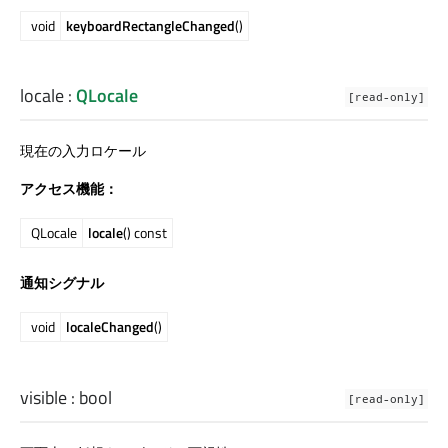
void
keyboardRectangleChanged
()
locale
:
QLocale
[read-only]
現在の入力ロケール
アクセス機能：
QLocale
locale
() const
通知シグナル
void
localeChanged
()
visible
:
bool
[read-only]