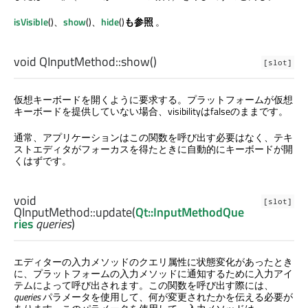
isVisible
()、
show
()、
hide
()
も参照
。
void
QInputMethod::
show
()
[slot]
仮想キーボードを開くように要求する。プラットフォームが仮想
キーボードを提供していない場合、visibilityはfalseのままです。
通常、アプリケーションはこの関数を呼び出す必要はなく、テキ
ストエディタがフォーカスを得たときに自動的にキーボードが開
くはずです。
void
[slot]
QInputMethod::
update
(
Qt::InputMethodQue
ries
queries
)
エディターの入力メソッドのクエリ属性に状態変化があったとき
に、プラットフォームの入力メソッドに通知するために入力アイ
テムによって呼び出されます。この関数を呼び出す際には、
queries
パラメータを使用して、何が変更されたかを伝える必要が