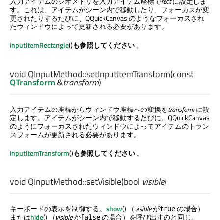
入力アイテムのジオメトリを入力アイテム座標で
rect
に設定しま
す。これは、アイテムがシーン内で移動したり、フォーカスが変
更されたりするたびに、QQuickCanvas のようなフォーカスされ
たウィンドウによって更新される必要があります。
inputItemRectangle
()
も参照してください
。
void
QInputMethod::
setInputItemTransform
(const
QTransform
&
transform
)
入力アイテムの座標からウィンドウ座標への変換を
transform
に設
定します。アイテムがシーン内で移動するたびに、QQuickCanvas
のようにフォーカスされたウィンドウによってアイテムのトラン
スフォームが更新される必要があります。
inputItemTransform
()
も参照してください
。
void
QInputMethod::
setVisible
(
bool
visible
)
キーボードの表示を制御する。
show
() （
visible
が
の場合）
true
または
hide
() （
visible
が
の場合）を呼び出すのと同じ。
false