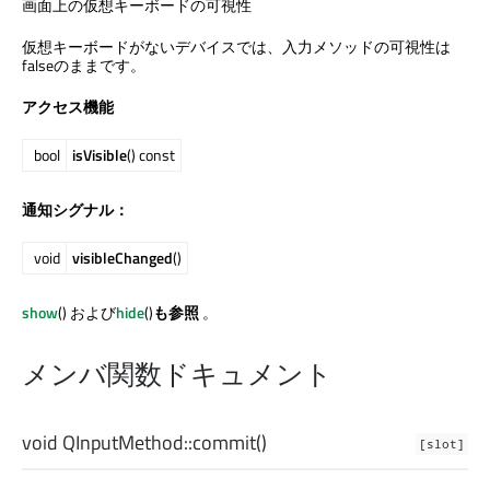
画面上の仮想キーボードの可視性
仮想キーボードがないデバイスでは、入力メソッドの可視性は
falseのままです。
アクセス機能
bool
isVisible
() const
通知シグナル：
void
visibleChanged
()
show
() および
hide
()
も参照
。
メンバ関数ドキュメント
void
QInputMethod::
commit
()
[slot]