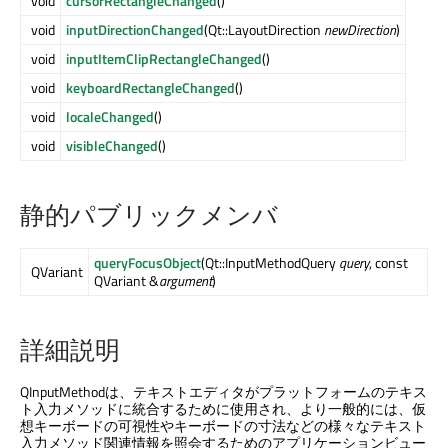
void
cursorRectangleChanged
()
void
inputDirectionChanged
(Qt::LayoutDirection
newDirection
)
void
inputItemClipRectangleChanged
()
void
keyboardRectangleChanged
()
void
localeChanged
()
void
visibleChanged
()
静的パブリックメンバ
queryFocusObject
(Qt::InputMethodQuery
query
, const
QVariant
QVariant &
argument
)
詳細説明
QInputMethodは、テキストエディタがプラットフォームのテキス
ト入力メソッドに統合するために使用され、より一般的には、仮
想キーボードの可視性やキーボードの寸法などの様々なテキスト
入力メソッド関連情報を照会するためのアプリケーションビュー