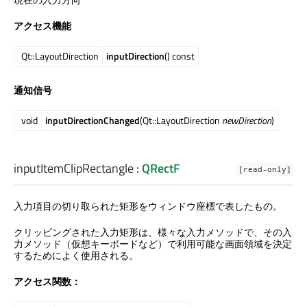
アクセス機能
Qt::LayoutDirection
inputDirection
() const
通知信号
void
inputDirectionChanged
(Qt::LayoutDirection
newDirection
)
inputItemClipRectangle
:
QRectF
[read-only]
入力項目の切り取られた矩形をウィンドウ座標で表したもの。
クリッピングされた入力矩形は、様々な入力メソッドで、その入
力メソッド（仮想キーボードなど）で利用可能な画面領域を決定
するためによく使用される。
アクセス関数：