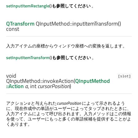
setInputItemRectangle
()
も参照してください
。
QTransform
QInputMethod::
inputItemTransform
()
const
入力アイテムの座標からウィンドウ座標への変換を返します。
setInputItemTransform
()
も参照してください
。
void
[slot]
QInputMethod::
invokeAction
(
QInputMethod
::Action
a
,
int
cursorPosition
)
アクション
a
と与えられた
cursorPosition
によって示されるよう
に、現在作成中の単語がユーザーによってタップされたときに、
入力アイテムによって呼び出されます。入力メソッドはこの情報
を使って、ユーザーにもっと多くの単語候補を提供することがよ
くあります。