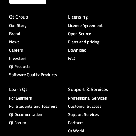
Qt Group
Licensing
Our Story
License Agreement
Brand
Open Source
News
Plans and pricing
Careers
Download
Investors
FAQ
Qt Products
Software Quality Products
Learn Qt
Support & Services
For Learners
Professional Services
For Students and Teachers
Customer Success
Qt Documentation
Support Services
Qt Forum
Partners
Qt World