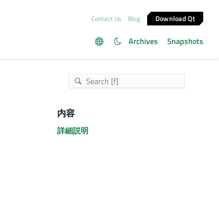
Download Qt
Contact Us
Blog
Archives
Snapshots
内容
詳細説明