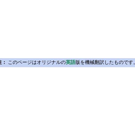
注：
このページはオリジナルの
英語
版を機械翻訳したものです
Licensing
Learn Qt
License Agreement
For Learners