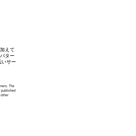
加えて
パター
低いサー
wners. The
 published
 other