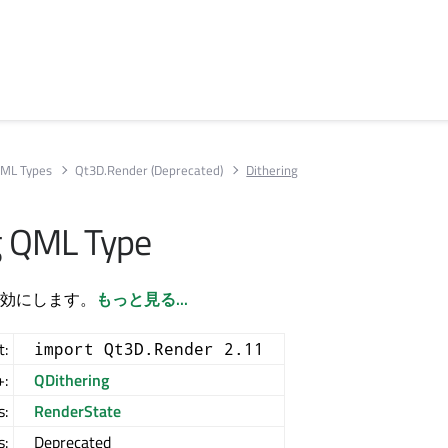
ML Types
Qt3D.Render (Deprecated)
Dithering
g QML Type
効にします。
もっと見る...
t:
import Qt3D.Render 2.11
+:
QDithering
s:
RenderState
s:
Deprecated