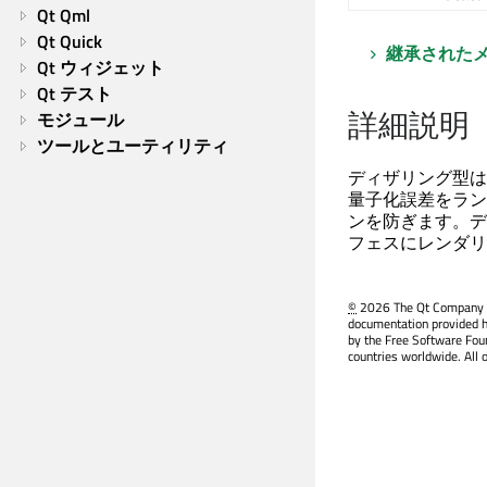
Qt Qml
Qt Quick
継承された
Qt ウィジェット
Qt テスト
詳細説明
モジュール
ツールとユーティリティ
ディザリング型は
量子化誤差をラン
ンを防ぎます。ディ
フェスにレンダリ
©
2026 The Qt Company Ltd
documentation provided h
by the Free Software Fou
countries worldwide. All 