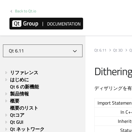
Back to Qt.io
Qt 6.11
Qt 3D
Q
Ditherin
リファレンス
はじめに
Qt 6 の新機能
ディザリングを有
製品情報
概要
Import Statemen
概要のリスト
In C+
Qtコア
Inherit
Qt GUI
Qt ネットワーク
Statu