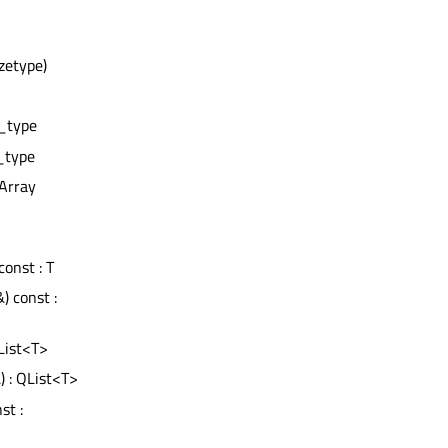
izetype)
e_type
e_type
eArray
onst : T
) const :
List<T>
) : QList<T>
st :