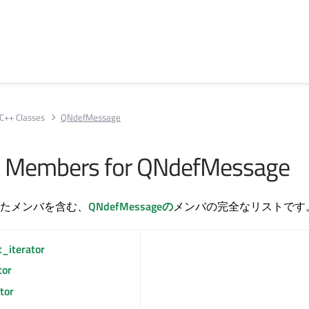
C++ Classes
QNdefMessage
All Members for QNdefMessage
たメンバを含む、
QNdefMessageの
メンバの完全なリストです
t_iterator
tor
tor