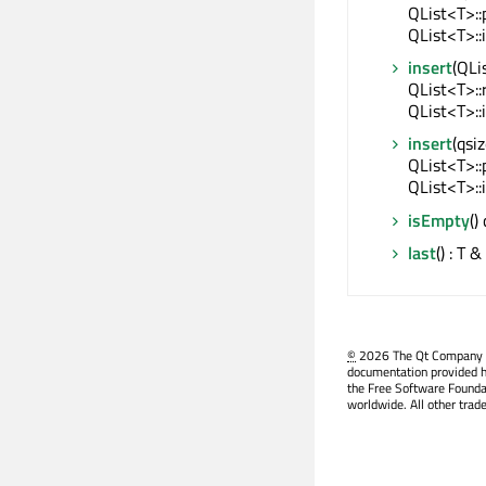
QList<T>::
QList<T>::
insert
(QLi
QList<T>::
QList<T>::
insert
(qsi
QList<T>::
QList<T>::
isEmpty
()
last
() : T &
©
2026 The Qt Company Ltd
documentation provided h
the Free Software Founda
worldwide. All other trad