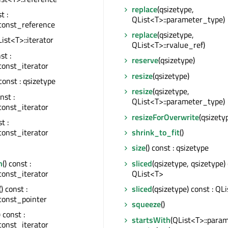
replace
(qsizetype,
t :
QList<T>::parameter_type)
const_reference
replace
(qsizetype,
QList<T>::iterator
QList<T>::rvalue_ref)
st :
reserve
(qsizetype)
const_iterator
resize
(qsizetype)
 const : qsizetype
resize
(qsizetype,
onst :
QList<T>::parameter_type)
const_iterator
resizeForOverwrite
(qsizety
st :
const_iterator
shrink_to_fit
()
size
() const : qsizetype
n
() const :
sliced
(qsizetype, qsizetype) 
const_iterator
QList<T>
() const :
sliced
(qsizetype) const : QL
const_pointer
squeeze
()
) const :
startsWith
(QList<T>::para
const_iterator