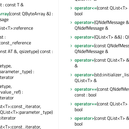
st : const T &
operator<=
(const QList<T> 
rray
(const QByteArray &) :
bool
sage
operator=
(QNdefMessage &&
QList<T>::reference
QNdefMessage &
st :
operator=
(QList<T> &&) : Q
const_reference
operator=
(const QNdefMess
onst AT &, qsizetype) const :
QNdefMessage &
operator=
(const QList<T> &
zetype,
&
parameter_type) :
operator=
(std::initializer_li
iterator
QList<T> &
zetype,
operator==
(const QNdefMe
rvalue_ref) :
const : bool
iterator
operator==
(const QList<T> 
st<T>::const_iterator,
bool
 QList<T>::parameter_type)
:iterator
operator>
(const QList<T> &)
bool
st<T>::const_iterator,