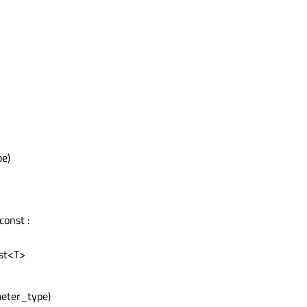
pe)
const :
ist<T>
meter_type)