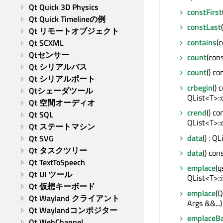
Qt Quick 3D Physics
constFirst
Qt Quick Timelineの例
constLast
Qt リモートオブジェクト
contains
(c
Qt SCXML
Qtセンサー
count
(cons
Qt シリアルバス
count
() co
Qt シリアルポート
crbegin
() 
Qtシェーダツール
QList<T>::
Qt 空間オーディオ
crend
() co
Qt SQL
QList<T>::
Qt ステートマシン
data
() : Q
Qt SVG
Qt タスクツリー
data
() con
Qt TextToSpeech
emplace
(q
Qt UI ツール
QList<T>::
Qt 仮想キーボード
emplace
(Q
Qt Wayland クライアント
Args &&...)
Qt Waylandコンポジター
emplaceB
Qt WebChannel