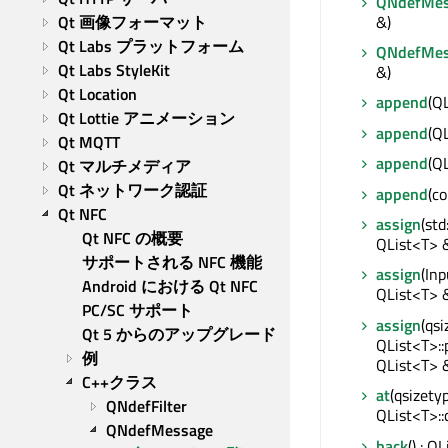
QNdefMes
&)
Qt 画像フォーマット
Qt Labs プラットフォーム
QNdefMes
Qt Labs StyleKit
&)
Qt Location
append
(Q
Qt Lottie アニメーション
append
(Q
Qt MQTT
append
(Q
Qt マルチメディア
Qt ネットワーク認証
append
(c
Qt NFC
assign
(std
Qt NFC の概要
QList<T> 
サポートされる NFC 機能
assign
(Inp
Android における Qt NFC
QList<T> 
PC/SC サポート
assign
(qsi
Qt 5 からのアップグレード
QList<T>::
例
QList<T> 
C++クラス
at
(qsizetyp
QNdefFilter
QList<T>::
QNdefMessage
back
() : Q