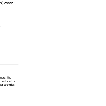
&) const :
:
wners. The
 published by
her countries