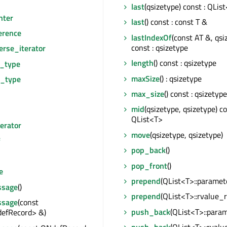
last
(qsizetype) const : QLis
nter
last
() const : const T &
erence
lastIndexOf
(const AT &, qsi
const : qsizetype
erse_iterator
length
() const : qsizetype
e_type
maxSize
() : qsizetype
r_type
max_size
() const : qsizetype
mid
(qsizetype, qsizetype) co
QList<T>
erator
move
(qsizetype, qsizetype)
f
pop_back
()
pop_front
()
e
prepend
(QList<T>::paramet
sage
()
prepend
(QList<T>::rvalue_r
sage
(const
push_back
(QList<T>::para
efRecord> &)