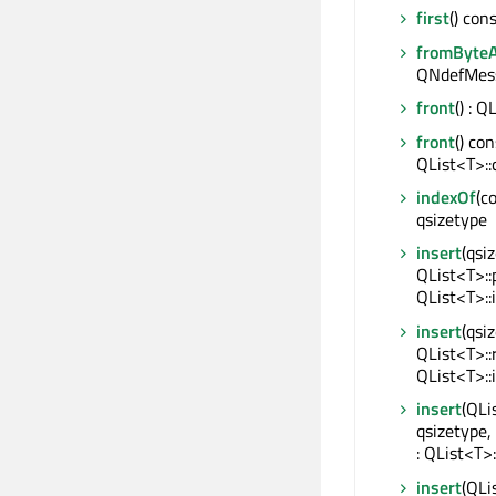
first
() con
fromByteA
QNdefMes
front
() : 
front
() con
QList<T>::
indexOf
(c
qsizetype
insert
(qsi
QList<T>::
QList<T>::
insert
(qsi
QList<T>::
QList<T>::
insert
(QLi
qsizetype,
: QList<T>:
insert
(QLi