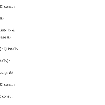
&) const :
) :
List<T> &
age &) :
) : QList<T>
st<T>) :
ssage &)
&) const :
 const :