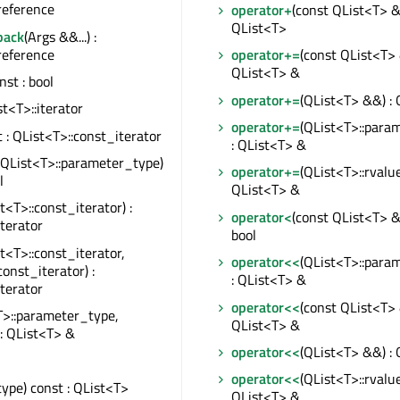
reference
operator+
(const QList<T> &)
QList<T>
back
(Args &&...) :
reference
operator+=
(const QList<T> 
QList<T> &
onst : bool
operator+=
(QList<T> &&) :
ist<T>::iterator
operator+=
(QList<T>::para
t : QList<T>::const_iterator
: QList<T> &
(QList<T>::parameter_type)
operator+=
(QList<T>::rvalue
l
QList<T> &
t<T>::const_iterator) :
operator<
(const QList<T> &)
iterator
bool
t<T>::const_iterator,
operator<<
(QList<T>::para
const_iterator) :
: QList<T> &
iterator
operator<<
(const QList<T> 
T>::parameter_type,
QList<T> &
 : QList<T> &
operator<<
(QList<T> &&) :
operator<<
(QList<T>::rvalue
type) const : QList<T>
QList<T> &