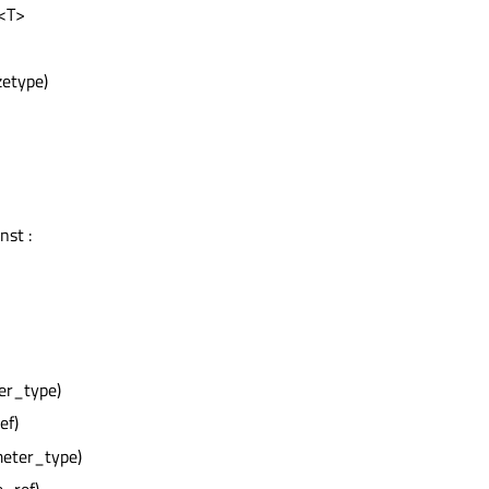
t<T>
zetype)
nst :
er_type)
ef)
meter_type)