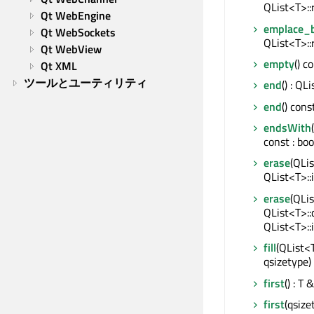
QList<T>::
Qt WebEngine
emplace_
Qt WebSockets
QList<T>::
Qt WebView
empty
() c
Qt XML
ツールとユーティリティ
end
() : QL
end
() cons
endsWith
const : boo
erase
(QLis
QList<T>::
erase
(QLis
QList<T>::
QList<T>::
fill
(QList<
qsizetype)
first
() : T &
first
(qsize