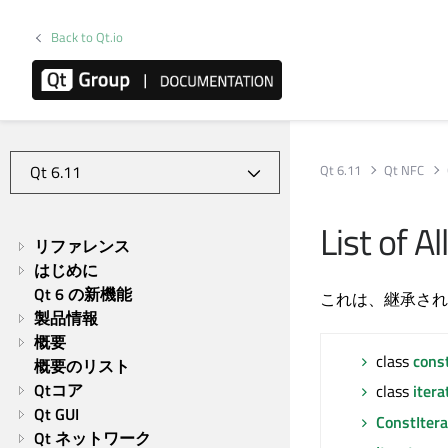
Back to Qt.io
Qt 6.11
Qt NFC
List of 
リファレンス
はじめに
Qt 6 の新機能
これは、継承され
製品情報
概要
class
cons
概要のリスト
Qtコア
class
itera
Qt GUI
ConstItera
Qt ネットワーク