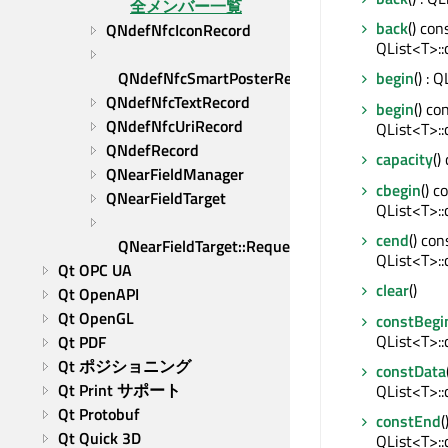
全メンバー一覧
back
() cons
QNdefNfcIconRecord
QList<T>::
QNdefNfcSmartPosterRecord
begin
() : 
QNdefNfcTextRecord
begin
() con
QNdefNfcUriRecord
QList<T>::
QNdefRecord
capacity
()
QNearFieldManager
cbegin
() c
QNearFieldTarget
QList<T>::
cend
() con
QNearFieldTarget::RequestId
QList<T>::
Qt OPC UA
clear
()
Qt OpenAPI
Qt OpenGL
constBegi
QList<T>::
Qt PDF
Qt ポジショニング
constData
Qt Print サポート
QList<T>::
Qt Protobuf
constEnd
(
Qt Quick 3D
QList<T>::