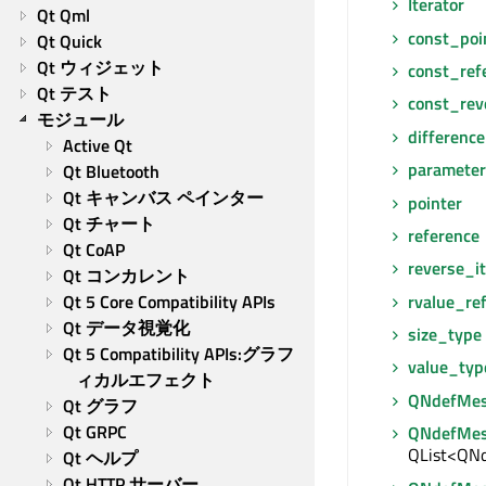
Iterator
Qt Qml
const_poi
Qt Quick
Qt ウィジェット
const_ref
Qt テスト
const_rev
モジュール
differenc
Active Qt
paramete
Qt Bluetooth
Qt キャンバス ペインター
pointer
Qt チャート
reference
Qt CoAP
reverse_it
Qt コンカレント
rvalue_re
Qt 5 Core Compatibility APIs
Qt データ視覚化
size_type
Qt 5 Compatibility APIs:グラフ
value_typ
ィカルエフェクト
QNdefMes
Qt グラフ
Qt GRPC
QNdefMes
QList<QNd
Qt ヘルプ
Qt HTTP サーバー