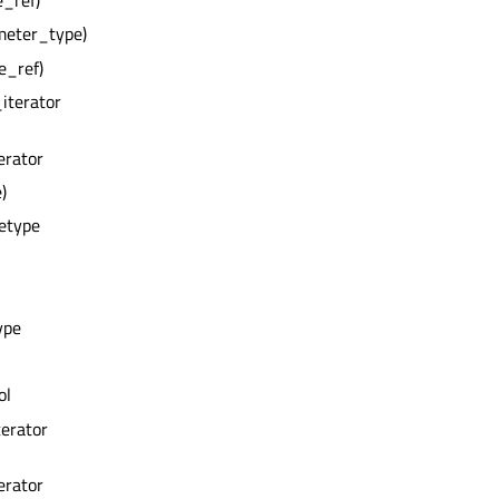
e_ref)
meter_type)
e_ref)
_iterator
erator
)
zetype
ype
ol
terator
erator