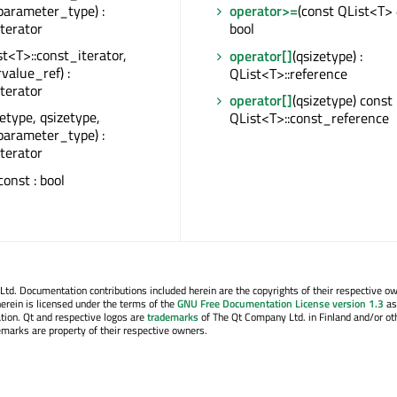
parameter_type) :
operator>=
(const QList<T> 
iterator
bool
st<T>::const_iterator,
operator[]
(qsizetype) :
rvalue_ref) :
QList<T>::reference
iterator
operator[]
(qsizetype) const 
zetype, qsizetype,
QList<T>::const_reference
parameter_type) :
iterator
 const : bool
. Documentation contributions included herein are the copyrights of their respective o
erein is licensed under the terms of the
GNU Free Documentation License version 1.3
as
tion. Qt and respective logos are
trademarks
of The Qt Company Ltd. in Finland and/or ot
emarks are property of their respective owners.