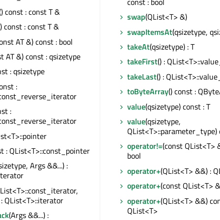
const : bool
() const : const T &
swap
(QList<T> &)
() const : const T &
swapItemsAt
(qsizetype, qs
onst AT &) const : bool
takeAt
(qsizetype) : T
t AT &) const : qsizetype
takeFirst
() : QList<T>::valu
nst : qsizetype
takeLast
() : QList<T>::valu
const :
toByteArray
() const : QByt
const_reverse_iterator
value
(qsizetype) const : T
nst :
const_reverse_iterator
value
(qsizetype,
QList<T>::parameter_type) c
List<T>::pointer
operator!=
(const QList<T> &
st : QList<T>::const_pointer
bool
sizetype, Args &&...) :
operator+
(QList<T> &&) : Q
iterator
operator+
(const QList<T> &
List<T>::const_iterator,
 : QList<T>::iterator
operator+
(QList<T> &&) con
QList<T>
ack
(Args &&...) :