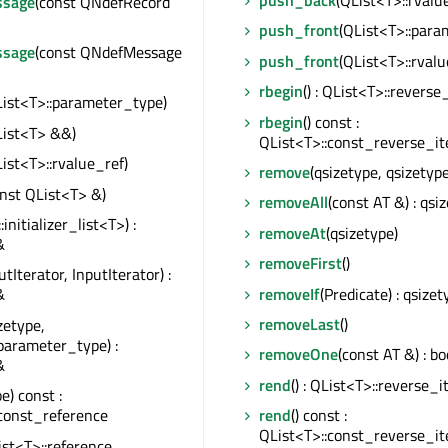
push_back
(QList<T>::rvalu
sage
(const QNdefRecord
push_front
(QList<T>::para
sage
(const QNdefMessage
push_front
(QList<T>::rvalu
rbegin
() : QList<T>::reverse
List<T>::parameter_type)
rbegin
() const :
List<T> &&)
QList<T>::const_reverse_it
List<T>::rvalue_ref)
remove
(qsizetype, qsizetype
onst QList<T> &)
removeAll
(const AT &) : qsi
::initializer_list<T>) :
removeAt
(qsizetype)
&
removeFirst
()
utIterator, InputIterator) :
removeIf
(Predicate) : qsizet
&
removeLast
()
zetype,
parameter_type) :
removeOne
(const AT &) : bo
&
rend
() : QList<T>::reverse_i
e) const :
const_reference
rend
() const :
QList<T>::const_reverse_it
List<T>::reference