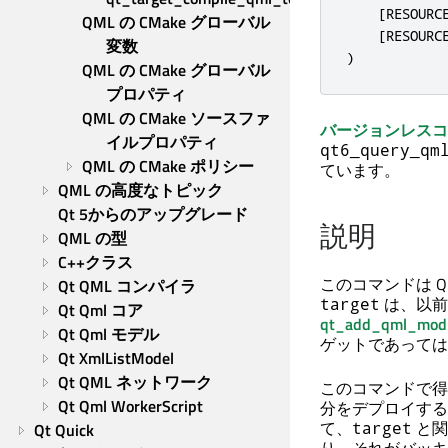
    [RESOURC
QML の CMake グローバル
    [RESOURC
変数
)
QML の CMake グローバル
プロパティ
QML の CMake ソースファ
バージョンレスコ
イルプロパティ
qt6_query_qm
QML の CMake ポリシー
ています。
QML の高度なトピック
Qt 5からのアップグレード
説明
QML の型
C++クラス
このコマンドは Q
Qt QML コンパイラ
は、以前
target
Qt Qml コア
qt_add_qml_modu
Qt Qml モデル
ゲットであっては
Qt XmlListModel
Qt QML ネットワーク
このコマンドで得
Qt Qml WorkerScript
分をデプロイする
て、
と関
target
Qt Quick