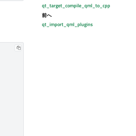
qt_target_compile_qml_to_cpp
前へ
qt_import_qml_plugins