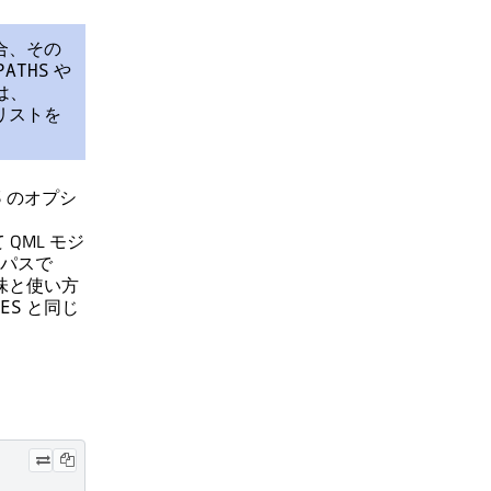
合、その
や
PATHS
は、
リストを
のオプシ
S
QML モジ
パスで
味と使い方
と同じ
ES