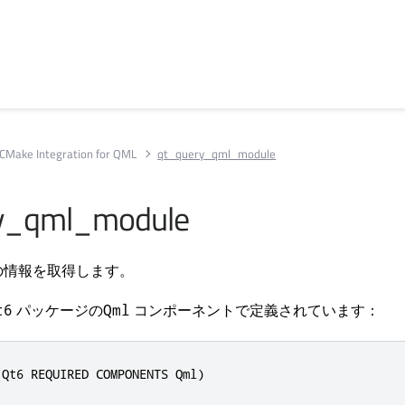
CMake Integration for QML
qt_query_qml_module
y_qml_module
ルの情報を取得します。
パッケージの
コンポーネントで定義されています：
t6
Qml
(Qt6 REQUIRED COMPONENTS Qml)