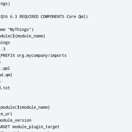
ngs)

Qt6 6.3 REQUIRED COMPONENTS Core Qml)

me "MyThings")

dule(${module_name}

ings

.3

PREFIX org.mycompany/imports



.qml

d.qml



.txt

module(${module_name}

e_uri

odule_version

RGET module_plugin_target
