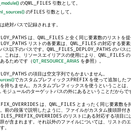
module()
の
引数として。
QML_FILES
l_sources()
の
引数として。
FILES
は絶対パスで記録されます。
は、
と全く同じ要素数のリストを提
PLOY_PATHS
QML_FILES
リストの各要素は、
の対応する要素
PLOY_PATHS
QML_FILES
パス以下のパスです。
のパスに
QML_FILES_DEPLOY_PATHS
。これは、リソースエイリアスの使用により、
の
QML_FILES
あるためです（
QT_RESOURCE_ARIAS
を参照）。
の項目は空文字列でもかまいません。
PLOY_PATHS
urces()
でカスタムプレフィックス
を使って追加したフ
PREFIX
を持ちません。カスタムプレフィックスを使うということは、
ML モジュールのターゲットパスの外にあるということだからで
は、
とまったく同じ要素数を
EFIX_OVERRIDES
QML_FILES
。前の段落で説明したように、ファイルがカスタム接頭辞付き
のリストにある対応する項目に
FILES_PREFIX_OVERRIDES
辞が含まれます。それ以外のファイルについては、リストのエ
す。