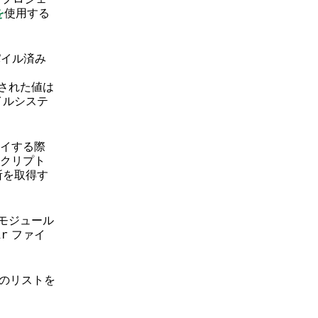
を
使用する
ンパイル済み
された値は
イルシステ
ロイする際
クリプト
所を取得す
。モジュール
ファイ
ir
のリストを