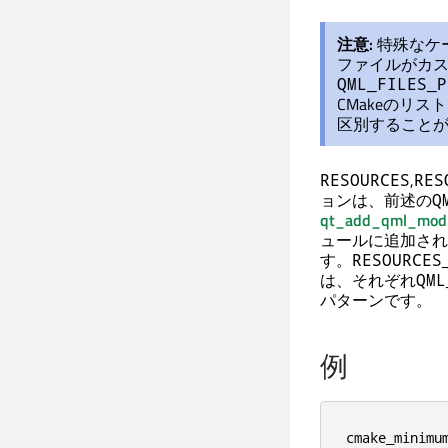
注意:
特殊なケ
ファイルがカ
QML_FILES_P
CMakeのリ
区別すること
,
RESOURCES
RES
ョンは、前述の
Q
qt_add_qml_modu
ュールに追加され
す。
RESOURCES
は、それぞれ
QML
パターンです。
例
cmake_minimum