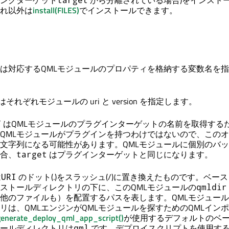
ングターゲット
から分離されている場合)をインスト
れ以外は
install(FILES)
でインストールできます。
は対応するQMLモジュールのプロパティを格納する変数名を
はそれぞれモジュールの uri と version を指定します。
はQMLモジュールのプラグインターゲットの名前を取得する
T
QMLモジュールがプラグインを持つわけではないので、この
文字列になる可能性があります。QMLモジュールに個別のバ
合、
はプラグインターゲットと同じになります。
target
は
のドット(.)をスラッシュ(/)に置き換えたものです。ベース
URI
ストールディレクトリの下に、このQMLモジュールの
qmldir
他のファイルも）を配置するパスを表します。QMLモジュー
リは、QMLエンジンがQMLモジュールを探すためのQMLイン
enerate_deploy_qml_app_script()
が使用するデフォルトのベース
ールディレクトリは
です。デプロイスクリプトを使用す
qml