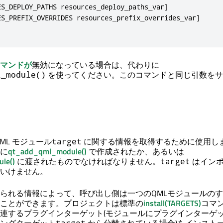
ES_DEPLOY_PATHS resources_deploy_paths_var]

ES_PREFIX_OVERRIDES resources_prefix_overrides_var]

マンドが
無効になっている場合は、代わりに
を使ってください。このコマンドと同じ引数をサ
l_module()
ML モジュール
に関する情報を取得するために使用し
target
に
qt_add_qml_module()
で作成されたか、あるいは
le()
に渡されたものでなければなりません。
はインポ
target
いけません。
られる情報によって、呼び出し側は一つのQMLモジュールの
ことができます。プロジェクトは標準の
install(TARGETS)
コマ
連するプラグインターゲット(モジュールにプラグインターゲ
target