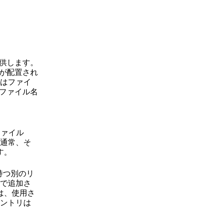
供します。
が配置され
はファイ
ファイル名
ァイル
通常、そ
す。
持つ別のリ
で追加さ
は、使用さ
ントリは