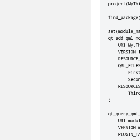
project(MyThi
find_package(
set(module_na
qt_add_qml_mo
    URI My.Th
    VERSION 1
    RESOURCE_
    QML_FILES
        First
        Secon
    RESOURCES
        Third
)

qt_query_qml_
    URI modul
    VERSION m
    PLUGIN_TA