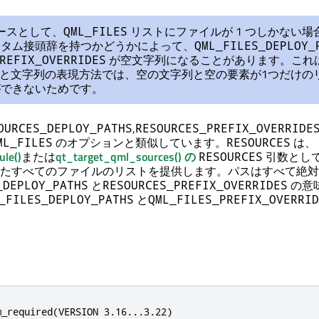
ースとして、
リストにファイルが 1 つしかない場
QML_FILES
スタム接頭辞を持つかどうかによって、
QML_FILES_DEPLOY_
が空文字列になることがあります。これ
REFIX_OVERRIDES
ストと文字列の表現方法では、空の文字列と空の要素が1つだけの
ができないためです。
,
OURCES_DEPLOY_PATHS
RESOURCES_PREFIX_OVERRIDE
のオプションと類似しています。
は、
ML_FILES
RESOURCES
le()
または
qt_target_qml_sources() の
引数として 
RESOURCES
たすべてのファイルのリストを提供します。パスはすべて絶対
と
の意
_DEPLOY_PATHS
RESOURCES_PREFIX_OVERRIDES
と
_FILES_DEPLOY_PATHS
QML_FILES_PREFIX_OVERRID
_required(VERSION 3.16...3.22)
