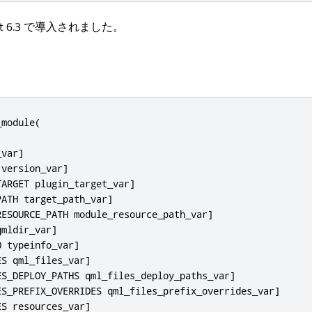
 6.3 で導入されました。
module(

var]

version_var]

ARGET plugin_target_var]

ATH target_path_var]

ESOURCE_PATH module_resource_path_var]

mldir_var]

 typeinfo_var]

S qml_files_var]

ES_DEPLOY_PATHS qml_files_deploy_paths_var]

ES_PREFIX_OVERRIDES qml_files_prefix_overrides_var]

S resources_var]
