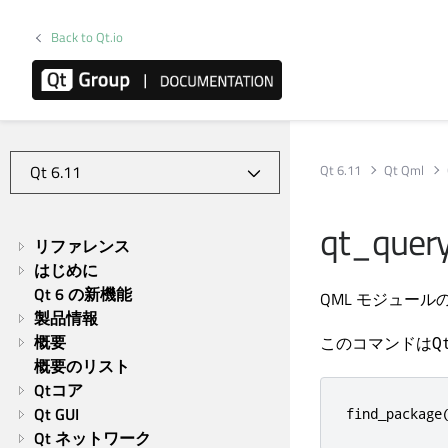
Back to Qt.io
Qt 6.11
Qt Qml
qt_quer
リファレンス
はじめに
Qt 6 の新機能
QML モジュー
製品情報
概要
このコマンドは
Q
概要のリスト
Qtコア
Qt GUI
find_package
Qt ネットワーク