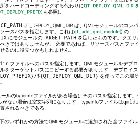
所をハードコーディングする代わりに
QT_DEPLOY_QML_DIR 
QT_DEPLOY_PREFIX
も参照)。
QT_DEPLOY_QML_DIR は、QMLモジュールのコ
RCE_PATH
ソースパスを指定します。これは
qt_add_qml_module()
の
にモジュールの
を足したものです。クエリ
FIX
TARGET_PATH
べきではありませんが、 必要であれば、リソースパスとファ
せるのに役立つかもしれません。
ファイルへのパスを指定します。QMLモジュールをデプ
dir
ルをターゲットパスにコピーする必要があります。デプロイス
を使ってこの場
LOY_PREFIX}/${QT_DEPLOY_QML_DIR}
。
ールのtypeinfoファイルがある場合はそのパスを指定します
ァイルがない場合は空文字列になります。typeinfoファイルは
qmld
置されるべきである。
下のいずれかの方法でQMLモジュールに追加された全ファイル