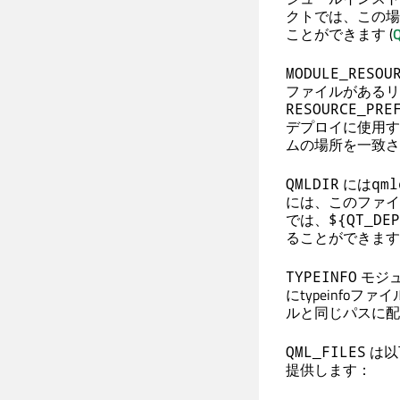
クトでは、この場
ことができます (
MODULE_RESOU
ファイルがあるリ
RESOURCE_PRE
デプロイに使用す
ムの場所を一致さ
には
QMLDIR
qml
には、このファイ
では、
${QT_DEP
ることができます
モジュ
TYPEINFO
にtypeinfoフ
ルと同じパスに配
は以
QML_FILES
提供します：