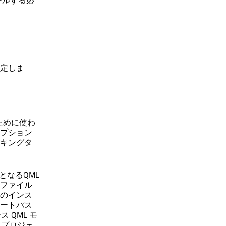
ールする必
指定しま
ために使わ
オプション
ッキングタ
となるQML
ファイル
ルのインス
ポートパス
 QML モ
るプロジェ