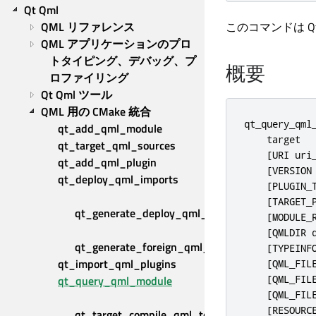
Qt Qml
QML リファレンス
このコマンドは Qt
QML アプリケーションのプロ
トタイピング、デバッグ、プ
概要
ロファイリング
Qt Qml ツール
QML 用の CMake 統合
qt_query_qml_
qt_add_qml_module
    target

qt_target_qml_sources
    [URI uri_
qt_add_qml_plugin
    [VERSION 
qt_deploy_qml_imports
    [PLUGIN_T
    [TARGET_P
qt_generate_deploy_qml_app_script
    [MODULE_R
    [QMLDIR q
qt_generate_foreign_qml_types
    [TYPEINFO
qt_import_qml_plugins
    [QML_FILE
qt_query_qml_module
    [QML_FIL
    [QML_FIL
    [RESOURCE
qt_target_compile_qml_to_cpp