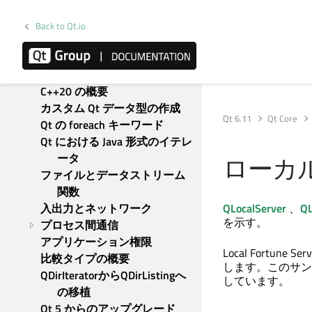
アニメーション・フレームワ
ーク
Back to Qt.io
Qt リソースシステム
Qt シリアライズ
コンテナクラス
C++20 の概要
カスタム Qt データ型の作成
Qt 6.11
Qt Core
Qt の foreach キーワード
Qt における Java 形式のイテレ
ローカ
ータ
ファイルとデータストリーム
関数
入出力とネットワーク
QLocalServer
、
QL
を示す。
プロセス間通信
アプリケーション権限
Local Fort
比較タイプの概要
します。このサン
QDirIteratorからQDirListingへ
しています。
の移植
Qt 5 からのアップグレード