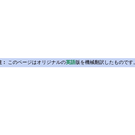
注：
このページはオリジナルの
英語
版を機械翻訳したものです
Licensing
Learn Qt
License Agreement
For Learners