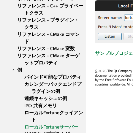
リファレンス - C++ プライベー
トクラス
リファレンス - プラグイン・
クラス
リファレンス - CMake コマン
ド
リファレンス - CMake 変数
サンプルプロジェクト 
リファレンス - CMake ターゲ
ットプロパティ
例
©
2026 The Qt Company Ltd
documentation provided h
バインド可能なプロパティ
by the Free Software Fou
カレンダーバックエンドプ
countries worldwide. All 
ラグインの例
連続キャッシュの例
IPC: 共有メモリ
ローカルFortuneクライアン
ト
ローカルFortuneサーバー