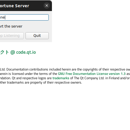
@ code.qt.io
. Documentation contributions included herein are the copyrights of their respective o
erein is licensed under the terms of the
GNU Free Documentation License version 1.3
as
ndation. Qt and respective logos are
trademarks
of The Qt Company Ltd. in Finland and/or
other trademarks are property of their respective owners.