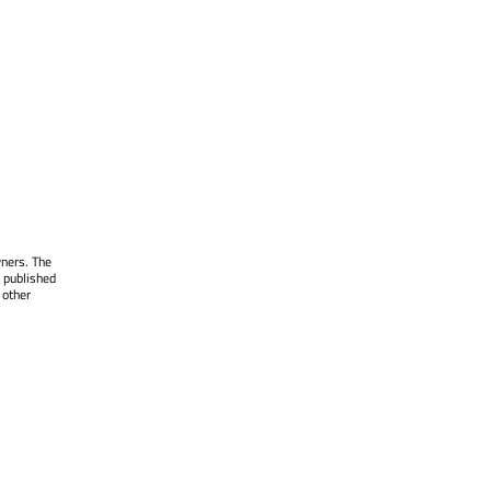
wners. The
 published
 other