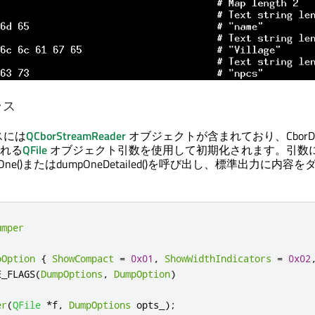
ラス
ラスには
QCborStreamReader
オブジェクトが含まれており、CborDu
れる
QFile
オブジェクト引数を使用して初期化されます。引数
pOne()またはdumpOneDetailed()を呼び出し、標準出力に内容
umper
pOption
{
ShowCompact
=
0x01
,
ShowWidthIndicators
=
0x02
E_FLAGS
(
DumpOptions
,
DumpOption
)
er
(
QFile
*
f
,
DumpOptions
 opts_
);