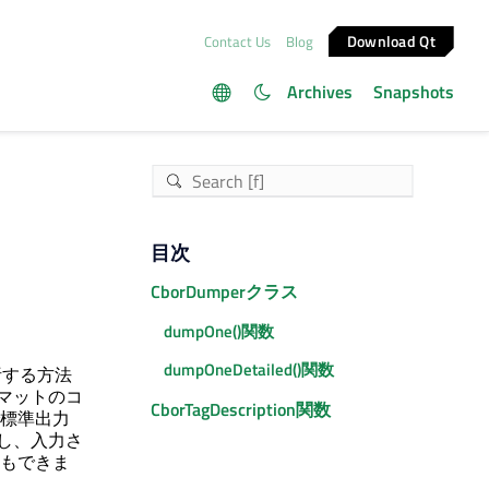
Download Qt
Contact Us
Blog
Archives
Snapshots
目次
CborDumperクラス
dumpOne()関数
dumpOneDetailed()関数
析する方法
マットのコ
CborTagDescription関数
標準出力
すし、入力さ
もできま