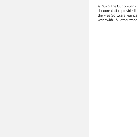
©
2026 The Qt Company Ltd
documentation provided h
the Free Software Founda
worldwide. All other trad