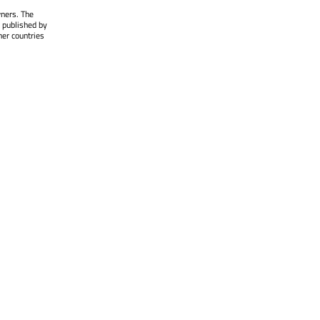
wners. The
 published by
her countries