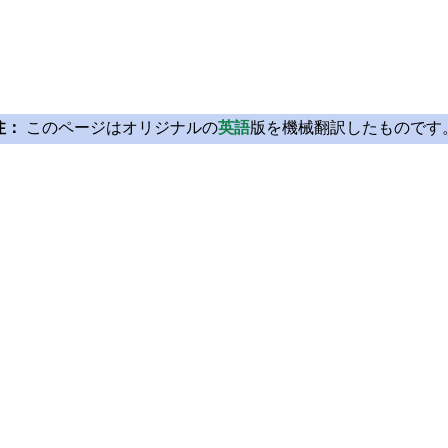
注：
このページはオリジナルの
英語
版を機械翻訳したものです
Licensing
Learn Qt
License Agreement
For Learners
Open Source
For Students and Tea
Plans and pricing
Qt Documentation
Download
Qt Forum