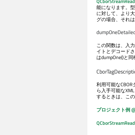
QCborStreamReade
能になります。型
に対して、より大
グの場合、それは出
dumpOneDetaile
この関数は、入力
イトとデコードさ
はdumpOne(
CborTagDescript
利用可能なCBO
ら入手可能なXM
するときは、この
プロジェクト例 @ co
QCborStreamRead