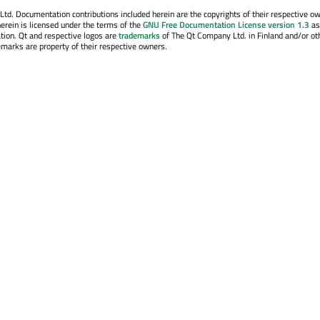
. Documentation contributions included herein are the copyrights of their respective o
erein is licensed under the terms of the
GNU Free Documentation License version 1.3
as
tion. Qt and respective logos are
trademarks
of The Qt Company Ltd. in Finland and/or ot
emarks are property of their respective owners.