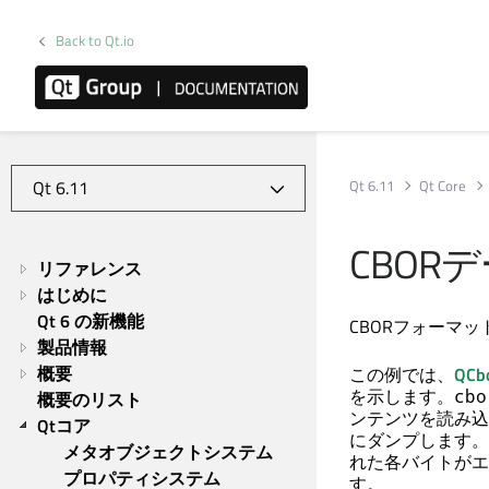
Back to Qt.io
Qt 6.11
Qt Core
CBOR
リファレンス
はじめに
Qt 6 の新機能
CBORフォーマ
製品情報
概要
この例では、
QCb
を示します。
cbo
概要のリスト
ンテンツを読み込
Qtコア
にダンプします。
メタオブジェクトシステム
れた各バイトがエ
プロパティシステム
す。