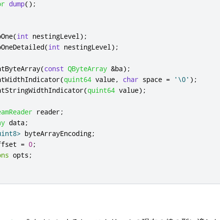
or
dump
();
pOne
(
int
 nestingLevel
);
pOneDetailed
(
int
 nestingLevel
);
ntByteArray
(
const
QByteArray
&
ba
);
ntWidthIndicator
(
quint64
 value
,
char
 space 
=
'\0'
);
ntStringWidthIndicator
(
quint64
 value
);
eamReader
 reader
;
ay
 data
;
uint8
>
 byteArrayEncoding
;
ffset 
=
0
;
ons
 opts
;