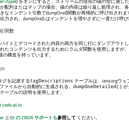
r::type
() をオンにすると、ストリームの現在の値の型に適し
が配列またはマップの場合、値の内容は繰り返し処理され、各
きなインデント引数でdumpOne()関数が再帰的に呼び出され
力され、dumpOne() はインデントを増やさずに一度だけ呼
d() 関数
バイトとデコードされた内容の両方を同じ行にダンプアウトし
れたコンテンツを出力するためにラムダ関数を使用しますが、
)と同様の構造を持っています。
ion
Rタグを記述する
テーブルは、iana.orgウ
tagDescriptions
Lファイルから自動的に生成される。
が
dumpOneDetailed()
テーブルの説明を使用します。
de.qt.io
er
と
Qt の CBOR サポートも
参照して
ください。