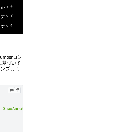
mperコン
に基づいて
をダンプしま
,
ShowAnnotated
=
0x04
};