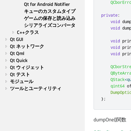
QCborErr
Qt for Android Notifier
キューのカスタムタイプ
private
:
ゲームの保存と読み込み
void
 dum
シリアライズコンバータ
void
 dum
C++クラス
Qt GUI
void
 pri
Qt ネットワーク
void
 pri
Qt Qml
void
 pri
Qt Quick
Qt ウィジェット
QCborStr
QByteArr
Qt テスト
QStack
<
q
モジュール
qint64
 o
ツールとユーティリティ
DumpOpti
};
dumpOne()関数