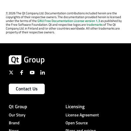
©
2026 The Qt Company Ltd. Documentation contributions included herein are the
copyrights of their respective owners. The documentation provided herein is licensed
under the terms of the
GNU Free Documentation License version 1.3
as published by
the Free Software Foundation. Qt and respective logos are
trademarks
of The Qt
Company Ltd. in Finland and/or other countries worldwide. All other trademarks are
property of their respective owners.
Contact Us
Qt Group
Licensing
Our Story
License Agreement
Brand
Open Source
News
Plans and pricing