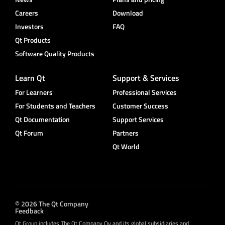
Careers
Download
Investors
FAQ
Qt Products
Software Quality Products
Learn Qt
Support & Services
For Learners
Professional Services
For Students and Teachers
Customer Success
Qt Documentation
Support Services
Qt Forum
Partners
Qt World
© 2026 The Qt Company
Feedback
Qt Group includes The Qt Company Oy and its global subsidiaries and