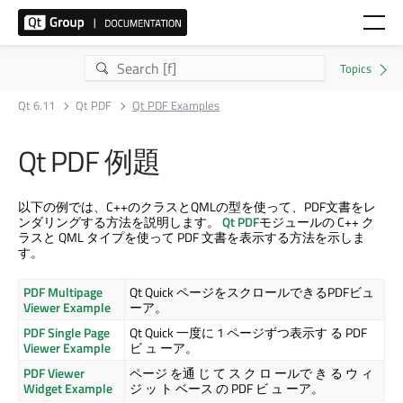
Qt 6.11
Qt PDF
Qt PDF Examples
Qt PDF
例題
以下の例では、C++のクラスとQMLの型を使って、PDF文書をレ
ンダリングする方法を説明します。
Qt PDF
モジュールの C++ ク
ラスと QML タイプを使って PDF 文書を表示する方法を示しま
す。
PDF Multipage
Qt Quick
ページをスクロールできるPDFビュ
Viewer Example
ーア。
PDF Single Page
Qt Quick
一度に 1 ページずつ表示す る PDF
Viewer Example
ビ ュ ーア。
PDF Viewer
ページ を通 じ て ス ク ロ ールで き る ウ ィ
Widget Example
ジ ッ ト ベース の PDF ビ ュ ーア。