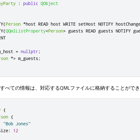
ayParty
:
public
QObject
TY
(
Person
*
host READ host WRITE setHost NOTIFY hostChang
TY
(
QQmlListProperty
<
Person
>
 guests READ guests NOTIFY gu
NT

m_host 
=
nullptr
;
rson
*
>
 m_guests
;
すべての情報は、対応するQMLファイルに格納することがで
y
{
rson
{
:
"Bob Jones"
Size
:
12