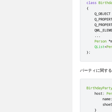
class
Birthd
{
    Q_OBJECT

    Q_PROPER
    Q_PROPER
    QML_ELEME
...
Person
*
QList
<
Pe
};
パーティに関する
BirthdayPart
host
:
Pe
name
shoe
}