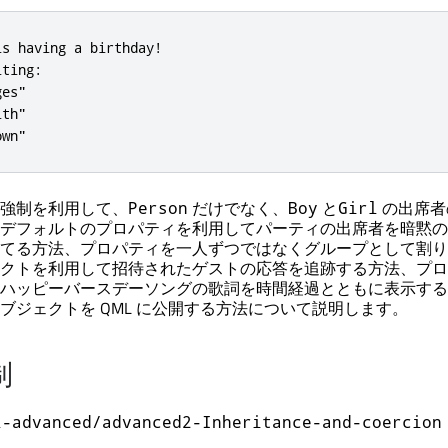
s having a birthday!

ting:

es"

th"

own"
強制を利用して、
だけでなく、
と
の出席者
Person
Boy
Girl
デフォルトのプロパティを利用してパーティの出席者を暗黙の
てる方法、プロパティを一人ずつではなくグループとして割り
クトを利用して招待されたゲストの応答を追跡する方法、プロ
ハッピーバースデーソングの歌詞を時間経過とともに表示する
ブジェクトを QML に公開する方法について説明します。
制
l-advanced/advanced2-Inheritance-and-coercion