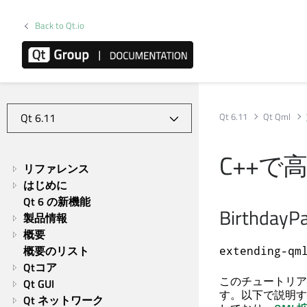
Back to Qt.io
Qt 6.11
Qt Qml
C++で
リファレンス
はじめに
Qt 6 の新機能
Birthd
製品情報
概要
概要のリスト
extending-qm
Qtコア
このチュートリア
Qt GUI
す。以下で説明す
Qt ネットワーク