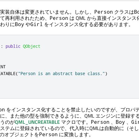
実装自体は変更されていません。しかし、
クラスは
Person
B
て再利用されたため、
は QML から直接インスタン
Person
わりに
や
をインスタンス化する必要があります。
Boy
Girl
:
public
QObject
NT

EATABLE
(
"Person is an abstract base class."
)
をインスタンス化することを禁止したいのですが、プロパ
on
に、また他の型を強制できるように、QML エンジンに登録する
うのが
QML_UNCREATABLE
マクロです。
、
、
Person
Boy
Gi
システムに登録されているので、代入時にQMLは自動的に（そ
のオブジェクトを
に変換します。
Person