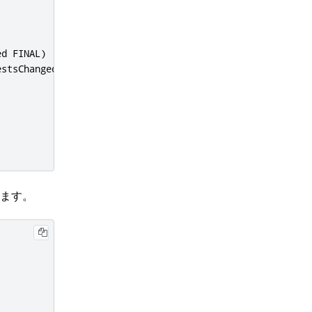
ed FINAL
)
estsChanged FINAL
)
きます。