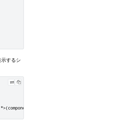
表示するシ
*
>
(
component
.
create
())
};