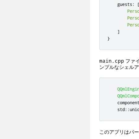
guests
:
Pers
Pers
Pers
]
}
ファ
main.cpp
ンプルなシェルア
QQmlEngi
QQmlComp
    componen
    std
::
uni
このアプリはパー