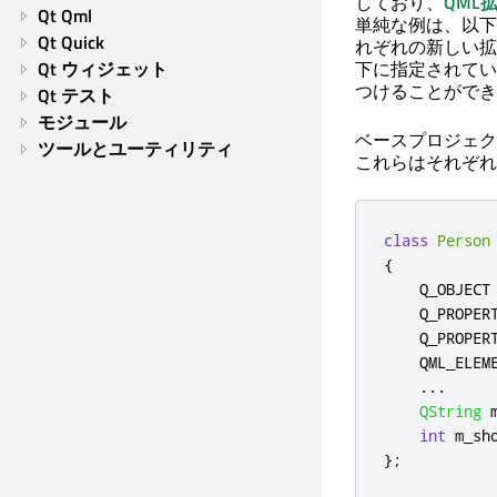
しており、
QML
Qt Qml
単純な例は、以下
Qt Quick
れぞれの新しい拡
Qt ウィジェット
下に指定されてい
つけることができ
Qt テスト
モジュール
ベースプロジェク
ツールとユーティリティ
これらはそれぞれ
class
Person
{
    Q_OBJECT

    Q_PROPER
    Q_PROPER
    QML_ELEME
...
QString
 
int
 m_sh
};