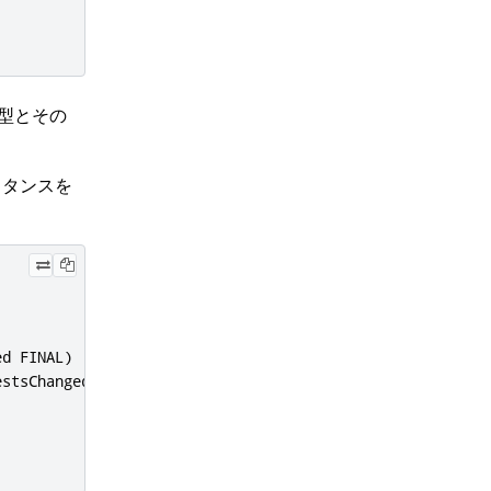
。型とその
タンスを
ed FINAL
)
estsChanged FINAL
)