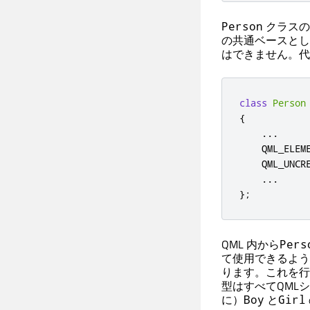
クラスの
Person
の共通ベースとし
はできません。代
class
Person
{
...
    QML_ELEME
    QML_UNCR
...
};
QML 内から
Pers
て使用できるよう
ります。これを行
型はすべてQML
に）
と
Boy
Girl