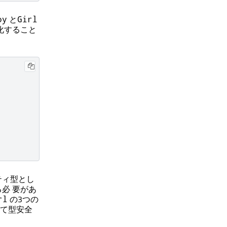
と
oy
Girl
ス化すること
ティ型とし
必 要があ
の3つの
rl
して型安全