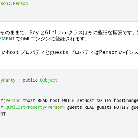
rson
::
Person
;
そのままで、
と
C++ クラスはその些細な拡張です
Boy
Girl
EMENT
でQMLエンジンに登録されます。
の
プロパティと
プロパティは
のインス
y
host
guests
Person
ayParty
:
public
QObject
TY
(
Person
*
host READ host WRITE setHost NOTIFY hostChang
TY
(
QQmlListProperty
<
Person
>
 guests READ guests NOTIFY gu
NT
