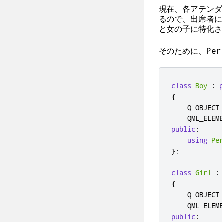
現在、各アテンダ
るので、出席者に
と女の子に特化さ
そのために、
Per
class
Boy
:
{
    Q_OBJECT

public
:
using
Pe
};
class
Girl
:
{
    Q_OBJECT

public
: