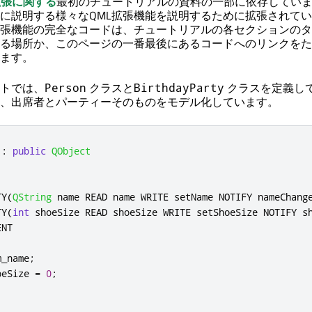
拡張に関する
最初のチュートリアルの資料の一部に依存してい
に説明する様々なQML拡張機能を説明するために拡張されて
張機能の完全なコードは、チュートリアルの各セクションのタ
る場所か、このページの一番最後にあるコードへのリンクをた
ます。
トでは、
クラスと
クラスを定義し
Person
BirthdayParty
、出席者とパーティーそのものをモデル化しています。
:
public
QObject
TY
(
QString
 name READ name WRITE setName NOTIFY nameChang
TY
(
int
 shoeSize READ shoeSize WRITE setShoeSize NOTIFY s
NT

m_name
;
oeSize 
=
0
;