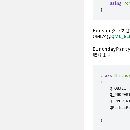
using
Pe
};
クラスは
Person
QML名は
QML_EL
BirthdayPart
取ります。
class
Birthd
{
    Q_OBJECT

    Q_PROPER
    Q_PROPER
    QML_ELEME
...
};