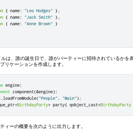
[
on
{
name
:
"Leo Hodges"
},
on
{
name
:
"Jack Smith"
},
on
{
name
:
"Anne Brown"
}
イルは、誰の誕生日で、誰がパーティーに招待されているかを
プリケーションを作成します。
ne
 engine
;
onent
 component
(
&
engine
);
t
.
loadFromModule
(
"People"
,
"Main"
);
que_ptr
<
BirthdayParty
>
 party
{
 qobject_cast
<
BirthdayParty
ティーの概要を次のように出力します。