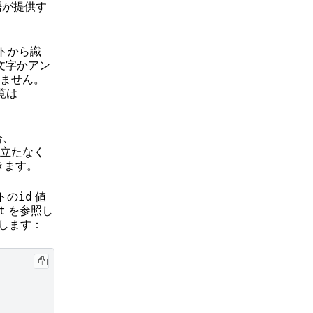
語が提供す
トから識
文字かアン
ません。
覧は
合、
立たなく
きます。
トの
値
id
を参照し
t
します：