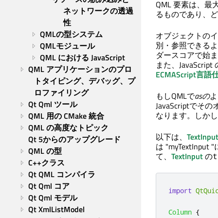
QML 要素は、最
ネットワークの透過
るものであり、ど
性
QMLの型システム
オブジェクトのイ
別・参照できるよ
QMLモジュール
ダースコアで始ま
QML における JavaScript
また、JavaSc
QML アプリケーションのプロ
ECMAScript言語
トタイピング、デバッグ、プ
ロファイリング
もしQMLで
asの
よ
Qt Qml ツール
JavaScrip
なります。しかし
QML 用の CMake 統合
QML の高度なトピック
以下は、
TextInpu
Qt 5からのアップグレード
は "myTextInp
QML の型
て、
TextInput
の
t
C++クラス
Qt QML コンパイラ
Qt Qml コア
import
QtQui
Qt Qml モデル
Qt XmlListModel
Column
{