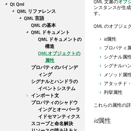
QML 文書の
オブ
Qt Qml
ンスタンスが生成
QML リファレンス
す。
QML 言語
QML の基本
QML のオブジ
QML ドキュメント
id
属性
QML ドキュメントの
構造
プロパティ
QMLオブジェクトの
シグナル属
属性
シグナルハ
プロパティのバインデ
ィング
メソッド属
シグナルとハンドラの
アタッチド
イベントシステム
列挙属性
インポート文
プロパティのシャドウ
これらの属性の詳
イングとオーバーラ
イドセマンティクス
id
属性
スコープと命名解決
リソースの読み込みと