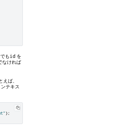
らでも
を
id
でなければ
とえば、
コンテキス
ut"
);