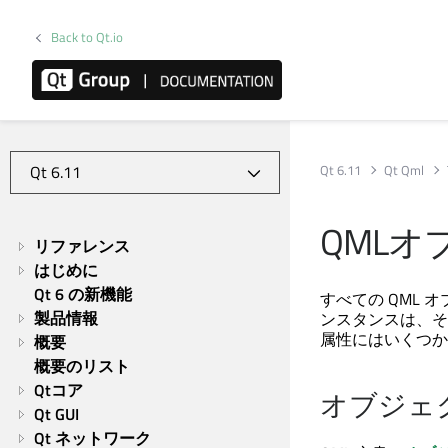
Back to Qt.io
Qt 6.11
Qt Qml
QML
リファレンス
はじめに
Qt 6 の新機能
すべての QML
製品情報
ンスタンスは、そ
属性にはいくつか
概要
概要のリスト
Qtコア
オブジェ
Qt GUI
Qt ネットワーク