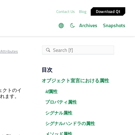
Download Qt
Contact Us
Blog
Archives
Snapshots
Attributes
目次
オブジェクト宣言における属性
ェクトのイ
id
属性
れます。
プロパティ属性
シグナル属性
シグナルハンドラの属性
メソッド属性