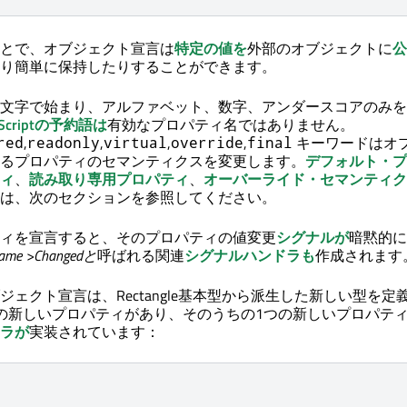
とで、オブジェクト宣言は
特定の値を
外部のオブジェクトに
公
り簡単に保持したりすることができます。
文字で始まり、アルファベット、数字、アンダースコアのみを
aScriptの予約語は
有効なプロパティ名ではありません。
,
,
,
,
キーワードはオ
red
readonly
virtual
override
final
るプロパティのセマンティクスを変更します。
デフォルト・プ
ィ
、
読み取り専用プロパティ
、
オーバーライド・セマンティク
は、次のセクションを参照してください。
ィを宣言すると、そのプロパティの値変更
シグナルが
暗黙的に
Name
>Changedと
呼ばれる関連
シグナルハンドラも
作成されます
ジェクト宣言は、Rectangle基本型から派生した新しい型を定
の新しいプロパティがあり、そのうちの1つの新しいプロパテ
ラが
実装されています：