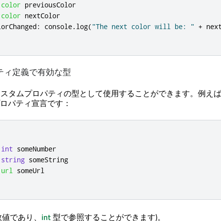
color
previousColor
color
nextColor
lorChanged
:
console
.
log
(
"The next color will be: "
+
nex
ティ定義で有効な型
カスタムプロパティの型として使用することができます。例え
ロパティ宣言です：
int
someNumber
string
someString
url
someUrl
数値であり、
int
型で参照することができます)。