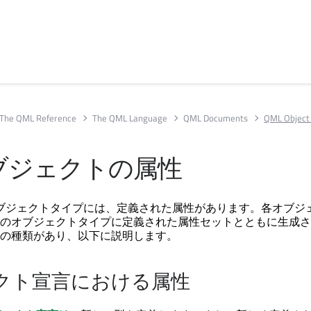
The QML Reference
The QML Language
QML Documents
QML Object 
オブジェクトの属性
 オブジェクトタイプには、定義された属性があります。各オブジ
のオブジェクトタイプに定義された属性セットとともに生成さ
の種類があり、以下に説明します。
クト宣言における属性