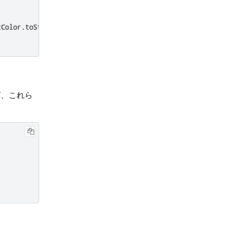
tColor
.
toString
())
ば、これら