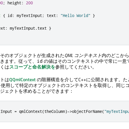
00
;
height
:
200
t
{
id
:
myTextInput
;
text
:
"Hello World"
}
ext
:
myTextInput
.
text
}
そのオブジェクトが生成された
QML コンテキスト
内のどこか
きます。従って、
の値はそのコンテキストの中で常に一意
id
くは
スコープと命名解決を
参照してください。
トは
QQmlContext
の階層構造を介してC++に公開されます。た
使用して特定のオブジェクトのコンテキストを取得し、同じ
ジェクトを求めることができます：
tInput 
=
 qmlContext
(
theColumn
)
-
>
objectForName
(
"myTextInp