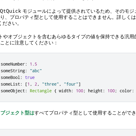
モジュールによって提供されているため、そのモジ
QtQuick
り、プロパティ型として使用することはできません。詳しくは
ください。
トやオブジェクトを含むあらゆるタイプの値を保持できる汎用
ことに注意してください：
 someNumber
:
1.5
 someString
:
"abc"
 someBool
:
true
 someList
:
[
1
,
2
,
"three"
,
"four"
]
 someObject
:
Rectangle
{
 width
:
100
;
 height
:
100
;
 color
:
オブジェクト型は
すべてプロパティ型として使用することがで