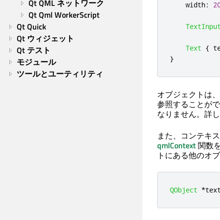
Qt QML ネットワーク
width
:
2
Qt Qml WorkerScript
Qt Quick
TextInpu
Qt ウィジェット
Text
{
t
Qt テスト
}
モジュール
ツールとユーティリティ
オブジェクトは、
参照することがで
なりません。詳し
また、コンテキス
qmlContext
関数を
トにある他のオブ
QObject
*
tex