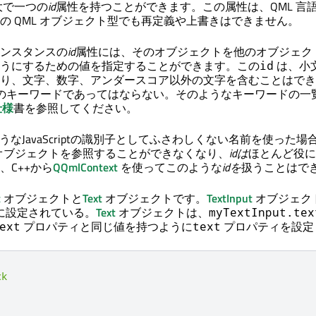
大で一つの
id
属性を持つことができます。この属性は、QML 言
の QML オブジェクト型でも再定義や上書きはできません。
ンスタンスの
id
属性には、そのオブジェクトを他のオブジェク
うにするための値を指定することができます。この
は、小
id
り、文字、数字、アンダースコア以外の文字を含むことはでき
ript のキーワードであってはならない。そのようなキーワードの一
仕様
書を参照してください。
うなJavaScriptの識別子としてふさわしくない名前を使った場
tでそのオブジェクトを参照することができなくなり、
idは
ほとんど役に
、C++から
QQmlContext
を使ってこのような
idを
扱うことはで
t
オブジェクトと
Text
オブジェクトです。
TextInput
オブジェク
ut "に設定されている。
Text
オブジェクトは、
myTextInput.tex
プロパティと同じ値を持つように
プロパティを設定
ext
text
ck