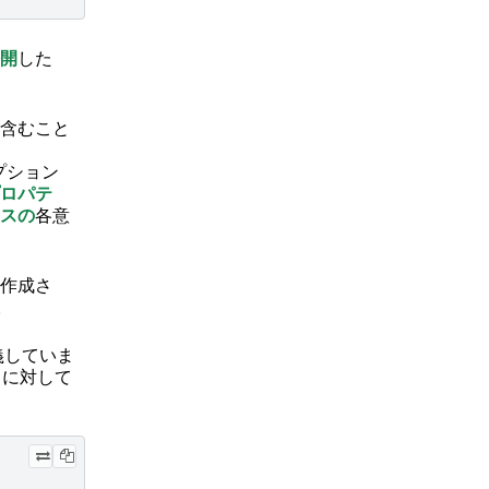
開
した
含むこと
プション
ロパテ
スの
各意
作成さ
。
義していま
ィに対して