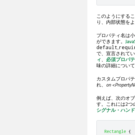
このようにするこ
り、内部状態をよ
プロパティ名は小
ができます。
Jav
,
default
requi
で、宣言されてい
ィ
、
必須プロパテ
味の詳細について
カスタムプロパテ
れ、
on
<Property
例えば、次のオブ
す。これには2つ
シグナル・ハンド
Rectangle
{