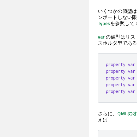
いくつかの値型は
ンポートしない限
Types
を参照して
var
の値型はリス
スホルダ型である
property
var
property
var
property
var
property
var
property
var
さらに、
QMLの
えば