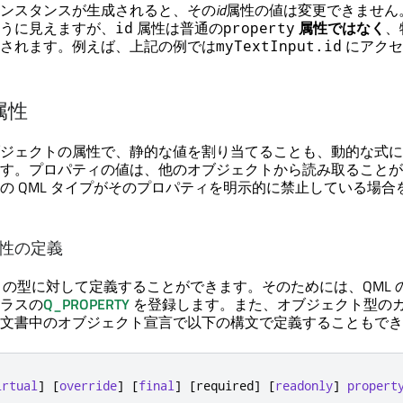
ンスタンスが生成されると、その
id
属性の値は変更できません
うに見えますが、
属性は普通の
属性ではなく
、
id
property
されます。例えば、上記の例では
にアクセ
myTextInput.id
属性
ジェクトの属性で、静的な値を割り当てることも、動的な式に
す。プロパティの値は、他のオブジェクトから読み取ることが
の QML タイプがそのプロパティを明示的に禁止している場合
性の定義
++ の型に対して定義することができます。そのためには、QML 
ラスの
Q_PROPERTY
を登録します。また、オブジェクト型の
L文書中のオブジェクト宣言で以下の構文で定義することもで
irtual
]
[
override
]
[
final
]
[
required
]
[
readonly
]
propert