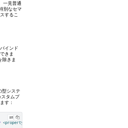
。一見普通
特別なセマ
スするこ
バインド
できま
を除きま
の型システ
カスタムプ
きます：
y
<
propertyType
>
<
propertyName
>