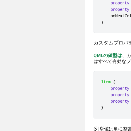
property
property
onNextCo
}
カスタムプロパ
QMLの値型は
、
はすべて有効なプ
Item
{
property
property
property
}
(列挙値は単に整