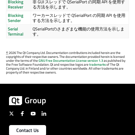
Blocking
非 GUI スレッドで QSerialPort の同期 API を使用す
Receiver
る方法を示します。
Blocking
ワーカースレッドで QSerialPort の同期 API を使用
Sender
する方法を示します。
Serial
QSerialPortのさまざまな機能の使用方法を示しま
Terminal
す。
©
2026 The Qt Company Ltd. Documentation contributions included herein are the
copyrights of their respective owners. The documentation provided herein is licensed
under the terms of the
GNU Free Documentation License version 1.3
as published by
the Free Software Foundation. Qt and respective logos are
trademarks
of The Qt
Company Ltd. in Finland and/or other countries worldwide. All other trademarks are
property of their respective owners.
Contact Us