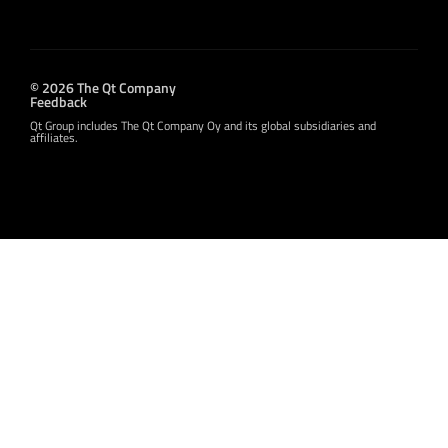
© 2026 The Qt Company
Feedback
Qt Group includes The Qt Company Oy and its global subsidiaries and
affiliates.