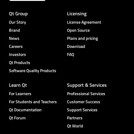
Qt Group
Licensing
Our Story
License Agreement
Brand
Open Source
News
Plans and pricing
Careers
Download
Investors
FAQ
Qt Products
Software Quality Products
Learn Qt
Support & Services
For Learners
Professional Services
For Students and Teachers
Customer Success
Qt Documentation
Support Services
Qt Forum
Partners
Qt World