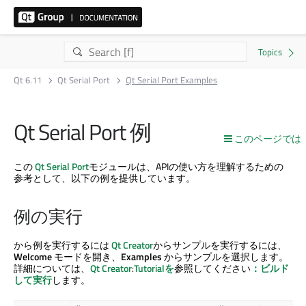
Qt 6.11
Qt Serial Port
Qt Serial Port Examples
Qt Serial Port
例
このページでは
この
Qt Serial Port
モジュールは、APIの使い方を理解するための
参考として、以下の例を提供しています。
例の実行
から例を実行するには
Qt Creator
からサンプルを実行するには、
Welcome
モードを開き、
Examples
からサンプルを選択します。
詳細については、
Qt Creator
:
Tutorialを
参照してください
：ビルド
して実行
します。