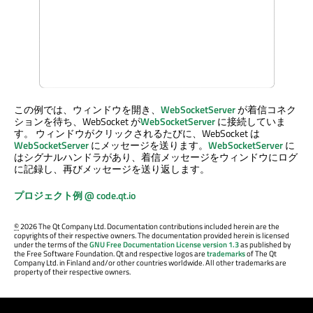
この例では、ウィンドウを開き、
WebSocketServer
が着信コネク
ションを待ち、WebSocket が
WebSocketServer
に接続していま
す。 ウィンドウがクリックされるたびに、WebSocket は
WebSocketServer
にメッセージを送ります。
WebSocketServer
に
はシグナルハンドラがあり、着信メッセージをウィンドウにログ
に記録し、再びメッセージを送り返します。
プロジェクト例 @ code.qt.io
©
2026 The Qt Company Ltd. Documentation contributions included herein are the
copyrights of their respective owners. The documentation provided herein is licensed
under the terms of the
GNU Free Documentation License version 1.3
as published by
the Free Software Foundation. Qt and respective logos are
trademarks
of The Qt
Company Ltd. in Finland and/or other countries worldwide. All other trademarks are
property of their respective owners.