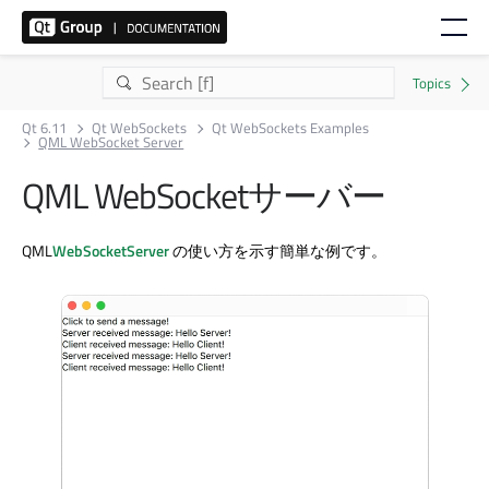
Qt 6.11
Qt WebSockets
Qt WebSockets Examples
QML WebSocket Server
QML WebSocketサーバー
QML
WebSocketServer
の使い方を示す簡単な例です。