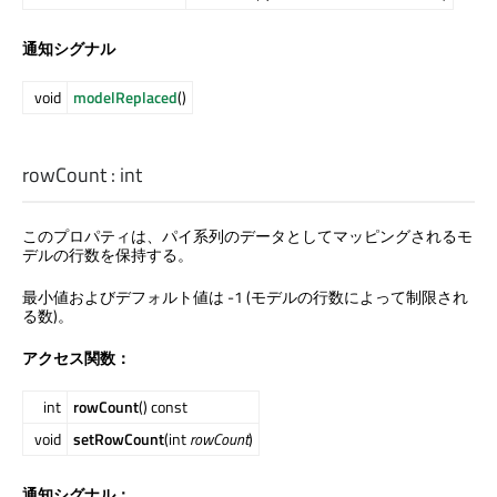
通知シグナル
void
modelReplaced
()
rowCount
:
int
このプロパティは、パイ系列のデータとしてマッピングされるモ
デルの行数を保持する。
最小値およびデフォルト値は -1 (モデルの行数によって制限され
る数)。
アクセス関数：
int
rowCount
() const
void
setRowCount
(int
rowCount
)
通知シグナル：