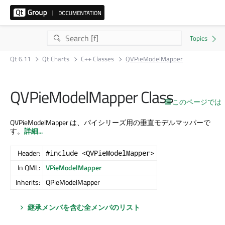
Qt 6.11
Qt Charts
C++ Classes
QVPieModelMapper
QVPieModelMapper Class
このページでは
QVPieModelMapper は、パイシリーズ用の垂直モデルマッパーで
す。
詳細...
Header:
#include <QVPieModelMapper>
In QML:
VPieModelMapper
Inherits:
QPieModelMapper
継承メンバを含む全メンバのリスト