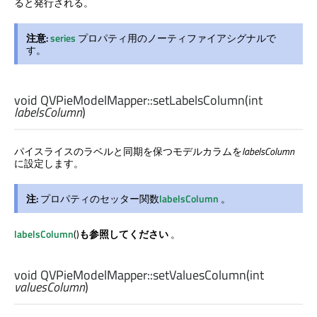
ると発行される。
注意:
series
プロパティ用のノーティファイアシグナルで
す。
void
QVPieModelMapper::
setLabelsColumn
(
int
labelsColumn
)
パイスライスのラベルと同期を保つモデルカラムを
labelsColumn
に設定します。
注:
プロパティのセッター関数
labelsColumn
。
labelsColumn
()
も参照してください
。
void
QVPieModelMapper::
setValuesColumn
(
int
valuesColumn
)