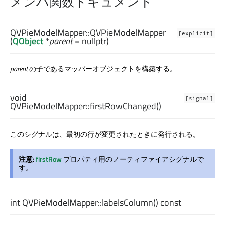
メンバ関数ドキュメント
QVPieModelMapper::
QVPieModelMapper
[explicit]
(
QObject
*
parent
= nullptr)
parent
の子であるマッパーオブジェクトを構築する。
void
[signal]
QVPieModelMapper::
firstRowChanged
()
このシグナルは、最初の行が変更されたときに発行される。
注意:
firstRow
プロパティ用のノーティファイアシグナルで
す。
int
QVPieModelMapper::
labelsColumn
() const