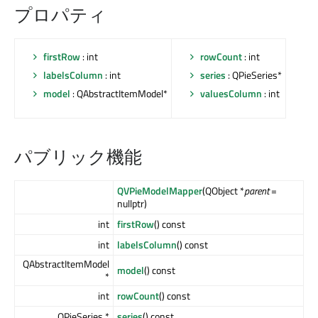
プロパティ
firstRow
: int
rowCount
: int
labelsColumn
: int
series
: QPieSeries*
model
: QAbstractItemModel*
valuesColumn
: int
パブリック機能
QVPieModelMapper
(QObject *
parent
=
nullptr)
int
firstRow
() const
int
labelsColumn
() const
QAbstractItemModel
model
() const
*
int
rowCount
() const
QPieSeries *
series
() const