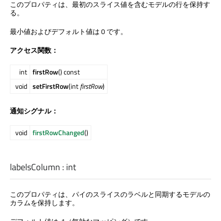
このプロパティは、最初のスライス値を含むモデルの行を保持す
る。
最小値およびデフォルト値は 0 です。
アクセス関数：
int
firstRow
() const
void
setFirstRow
(int
firstRow
)
通知シグナル：
void
firstRowChanged
()
labelsColumn
:
int
このプロパティは、パイのスライスのラベルと同期するモデルの
カラムを保持します。