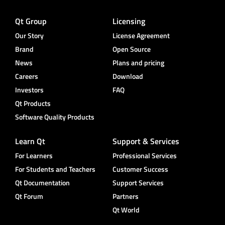
Qt Group
Licensing
Our Story
License Agreement
Brand
Open Source
News
Plans and pricing
Careers
Download
Investors
FAQ
Qt Products
Software Quality Products
Learn Qt
Support & Services
For Learners
Professional Services
For Students and Teachers
Customer Success
Qt Documentation
Support Services
Qt Forum
Partners
Qt World