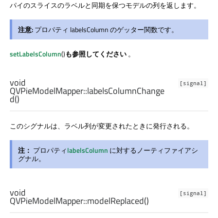
パイのスライスのラベルと同期を保つモデルの列を返します。
注意:
プロパティ labelsColumn のゲッター関数です。
setLabelsColumn
()
も参照してください
。
void
[signal]
QVPieModelMapper::
labelsColumnChange
d
()
このシグナルは、ラベル列が変更されたときに発行される。
注：
プロパティ
labelsColumn
に対するノーティファイアシ
グナル。
void
[signal]
QVPieModelMapper::
modelReplaced
()