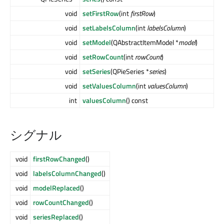
void
setFirstRow
(int
firstRow
)
void
setLabelsColumn
(int
labelsColumn
)
void
setModel
(QAbstractItemModel *
model
)
void
setRowCount
(int
rowCount
)
void
setSeries
(QPieSeries *
series
)
void
setValuesColumn
(int
valuesColumn
)
int
valuesColumn
() const
シグナル
void
firstRowChanged
()
void
labelsColumnChanged
()
void
modelReplaced
()
void
rowCountChanged
()
void
seriesReplaced
()