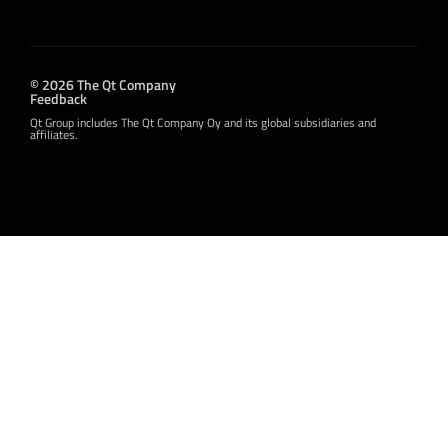
© 2026 The Qt Company
Feedback
Qt Group includes The Qt Company Oy and its global subsidiaries and
affiliates.