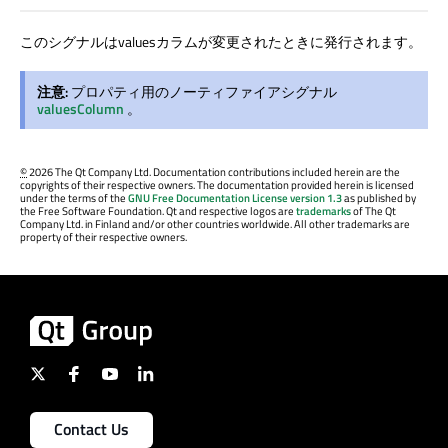
このシグナルはvaluesカラムが変更されたときに発行されます。
注意:
プロパティ用のノーティファイアシグナル
valuesColumn
。
©
2026 The Qt Company Ltd. Documentation contributions included herein are the
copyrights of their respective owners. The documentation provided herein is licensed
under the terms of the
GNU Free Documentation License version 1.3
as published by
the Free Software Foundation. Qt and respective logos are
trademarks
of The Qt
Company Ltd. in Finland and/or other countries worldwide. All other trademarks are
property of their respective owners.
Contact Us