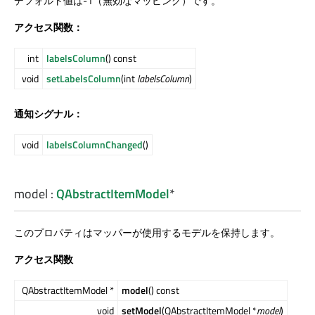
デフォルト値は-1（無効なマッピング）です。
アクセス関数：
int
labelsColumn
() const
void
setLabelsColumn
(int
labelsColumn
)
通知シグナル：
void
labelsColumnChanged
()
model
:
QAbstractItemModel
*
このプロパティはマッパーが使用するモデルを保持します。
アクセス関数
QAbstractItemModel *
model
() const
void
setModel
(QAbstractItemModel *
model
)