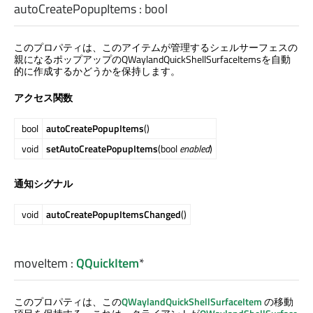
autoCreatePopupItems
:
bool
このプロパティは、このアイテムが管理するシェルサーフェスの
親になるポップアップのQWaylandQuickShellSurfaceItemsを自動
的に作成するかどうかを保持します。
アクセス関数
bool
autoCreatePopupItems
()
void
setAutoCreatePopupItems
(bool
enabled
)
通知シグナル
void
autoCreatePopupItemsChanged
()
moveItem
:
QQuickItem
*
このプロパティは、この
QWaylandQuickShellSurfaceItem
の移動