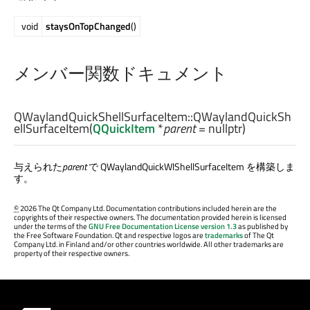
void
staysOnTopChanged
()
メンバー関数ドキュメント
QWaylandQuickShellSurfaceItem::
QWaylandQuickSh
ellSurfaceItem
(
QQuickItem
*
parent
= nullptr)
与えられた
parent
で QWaylandQuickWlShellSurfaceItem を構築しま
す。
©
2026 The Qt Company Ltd. Documentation contributions included herein are the
copyrights of their respective owners. The documentation provided herein is licensed
under the terms of the
GNU Free Documentation License version 1.3
as published by
the Free Software Foundation. Qt and respective logos are
trademarks
of The Qt
Company Ltd. in Finland and/or other countries worldwide. All other trademarks are
property of their respective owners.