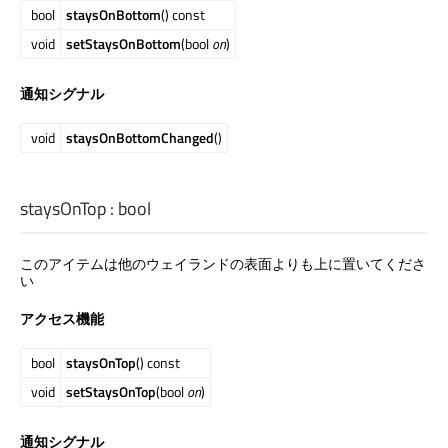
bool
staysOnBottom
() const
void
setStaysOnBottom
(bool
on
)
通知シグナル
void
staysOnBottomChanged
()
staysOnTop
:
bool
このアイテムは他のウェイランドの表面よりも上に置いてくださ
い
アクセス機能
bool
staysOnTop
() const
void
setStaysOnTop
(bool
on
)
通知シグナル