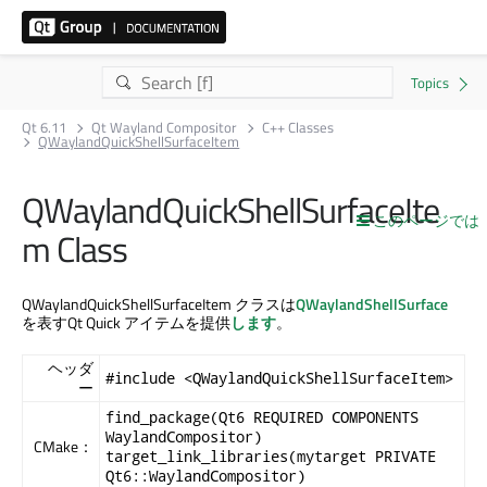
Qt 6.11
Qt Wayland Compositor
C++ Classes
QWaylandQuickShellSurfaceItem
QWaylandQuickShellSurfaceIte
このページでは
m Class
QWaylandQuickShellSurfaceItem クラスは
QWaylandShellSurface
を表す
Qt Quick
アイテムを提供
します
。
ヘッダ
#include <QWaylandQuickShellSurfaceItem>
ー
find_package(Qt6 REQUIRED COMPONENTS
WaylandCompositor)
CMake：
target_link_libraries(mytarget PRIVATE
Qt6::WaylandCompositor)