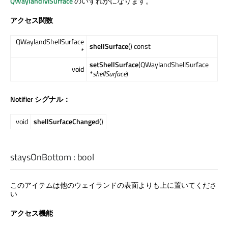
QWaylandIviSurface
のいずれかになります。
アクセス関数
QWaylandShellSurface
shellSurface
() const
*
setShellSurface
(QWaylandShellSurface
void
*
shellSurface
)
Notifier シグナル：
void
shellSurfaceChanged
()
staysOnBottom
:
bool
このアイテムは他のウェイランドの表面よりも上に置いてくださ
い
アクセス機能