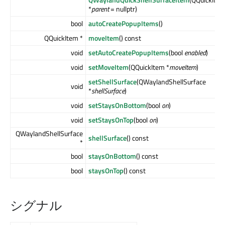
*
parent
= nullptr)
bool
autoCreatePopupItems
()
QQuickItem *
moveItem
() const
void
setAutoCreatePopupItems
(bool
enabled
)
void
setMoveItem
(QQuickItem *
moveItem
)
setShellSurface
(QWaylandShellSurface
void
*
shellSurface
)
void
setStaysOnBottom
(bool
on
)
void
setStaysOnTop
(bool
on
)
QWaylandShellSurface
shellSurface
() const
*
bool
staysOnBottom
() const
bool
staysOnTop
() const
シグナル