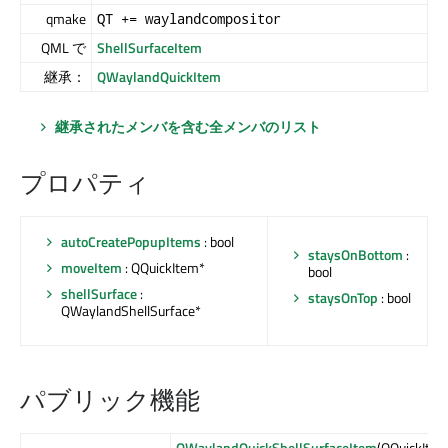
qmake
QT += waylandcompositor
QML で
ShellSurfaceItem
継承：
QWaylandQuickItem
継承されたメンバを含む全メンバのリスト
プロパティ
autoCreatePopupItems
: bool
staysOnBottom
:
moveItem
: QQuickItem*
bool
shellSurface
:
staysOnTop
: bool
QWaylandShellSurface*
パブリック機能
QWaylandQuickShellSurfaceItem
(QQuickIte