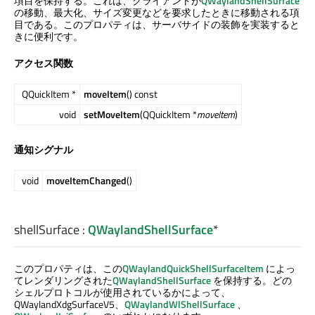
項目を保持する。これは、クライアントが
QWaylandShellSurface
の移動、最大化、サイズ変更などを要求したときに移動される項
目である。このプロパティは、サーバサイドの装飾を実装すると
きに便利です。
アクセス関数
QQuickItem *
moveItem
() const
void
setMoveItem
(QQuickItem *
moveItem
)
通知シグナル
void
moveItemChanged
()
shellSurface
:
QWaylandShellSurface
*
このプロパティは、この
QWaylandQuickShellSurfaceItem
によっ
てレンダリングされた
QWaylandShellSurface
を保持する。どの
シェルプロトコルが使用されているかによって、
QWaylandXdgSurfaceV5、
QWaylandWlShellSurface
、