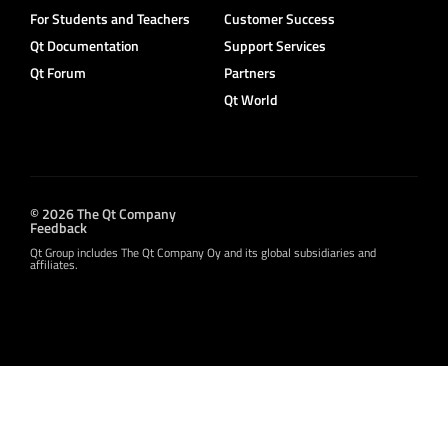
For Students and Teachers
Customer Success
Qt Documentation
Support Services
Qt Forum
Partners
Qt World
© 2026 The Qt Company
Feedback
Qt Group includes The Qt Company Oy and its global subsidiaries and
affiliates.