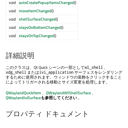
void
autoCreatePopupItemsChanged
()
void
moveItemChanged
()
void
shellSurfaceChanged
()
void
staysOnBottomChanged
()
void
staysOnTopChanged
()
詳細説明
このクラスは、
Qt Quick
シーンの一部として
、
wl_shell
または
サーフェスをレンダリング
xdg_shell
ivi_application
するために使用されます。ウィンドウの装飾をクリックすること
によってトリガーされる移動とサイズ変更を処理します。
QWaylandQuickItem
、
QWaylandWlShellSurface
、
QWaylandIviSurface
も参照してください
。
プロパティ ドキュメント