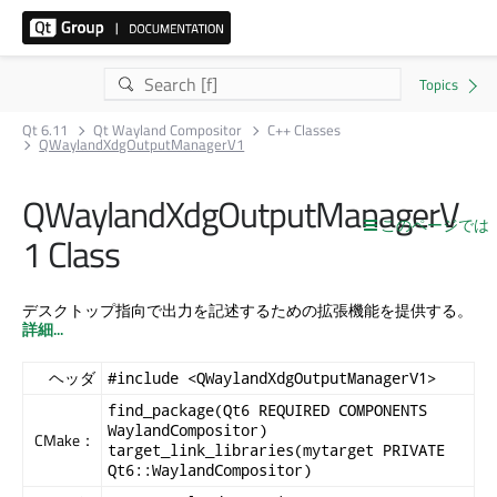
Qt 6.11
Qt Wayland Compositor
C++ Classes
QWaylandXdgOutputManagerV1
QWaylandXdgOutputManagerV
このページでは
1 Class
デスクトップ指向で出力を記述するための拡張機能を提供する。
詳細...
ヘッダ
#include <QWaylandXdgOutputManagerV1>
find_package(Qt6 REQUIRED COMPONENTS
WaylandCompositor)
CMake：
target_link_libraries(mytarget PRIVATE
Qt6::WaylandCompositor)