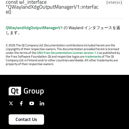
const
wl_interface
[static]
*QWaylandXdgOutputManagerV1::
interfac
e
()
QWaylandXdgOutputManagerV1
の Wayland インタフェースを返
します。
©
2026 The Qt Company Ltd. Documentation contributions included herein are the
copyrights of their respective owners. The documentation provided herein is licensed
under the terms of the
GNU Free Documentation License version 1.3
as published by
the Free Software Foundation. Qt and respective logos are
trademarks
of The Qt
Company Ltd. in Finland and/or other countries worldwide. All other trademarks are
property of their respective owners.
Contact Us