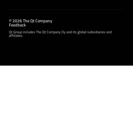
© 2026 The Qt Company
Feedback
Qt Group includes The Qt Company Oy and its global subsidiaries and
affiliates.