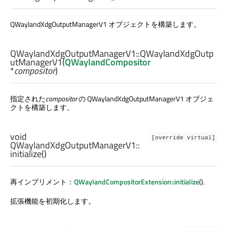
QWaylandXdgOutputManagerV1 オブジェクトを構築します。
QWaylandXdgOutputManagerV1::
QWaylandXdgOutp
utManagerV1
(
QWaylandCompositor
*
compositor
)
指定された
compositor
の QWaylandXdgOutputManagerV1 オブジェ
クトを構築します。
void
[override virtual]
QWaylandXdgOutputManagerV1::
initialize
()
再インプリメント：
QWaylandCompositorExtension::initialize
().
拡張機能を初期化します。