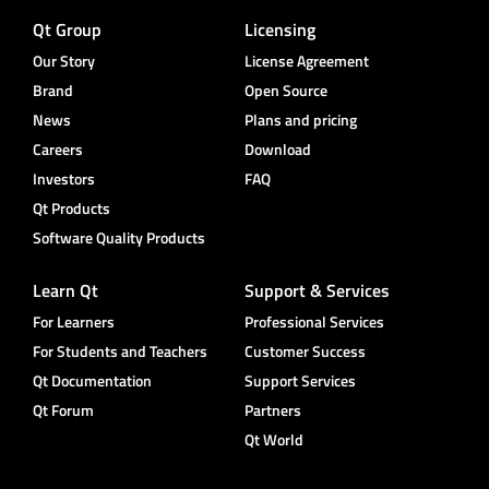
Qt Group
Licensing
Our Story
License Agreement
Brand
Open Source
News
Plans and pricing
Careers
Download
Investors
FAQ
Qt Products
Software Quality Products
Learn Qt
Support & Services
For Learners
Professional Services
For Students and Teachers
Customer Success
Qt Documentation
Support Services
Qt Forum
Partners
Qt World